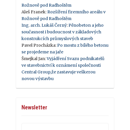
Rožnově pod Radhoštěm
Aleš Franek
:
Rozšíření firemního areálu v
Rožnově pod Radhoštěm
Ing. arch. Lukáš Černý
:
Pěnobeton a jeho
současnost i budoucnost v základových
konstrukcích průmyslových staveb
Pavel Procházka
:
Po mostu z bílého betonu
se projedeme na jaře
Šmejkal Jan
:
Vyjádření Svazu podnikatelů
ve stavebnictví k oznámení společnosti
Central Group,že zastavuje veškerou
novou výstavbu
Newsletter