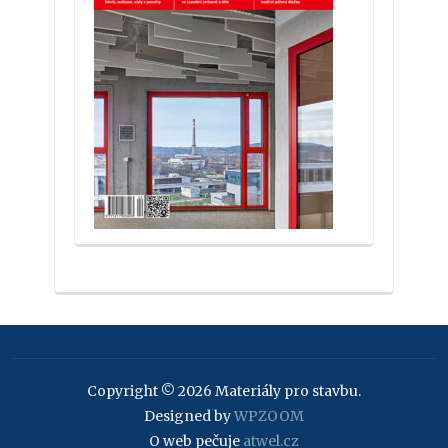
Copyright © 2026 Materiály pro stavbu.
Designed by
WPZOOM
O web pečuje
atwel.cz