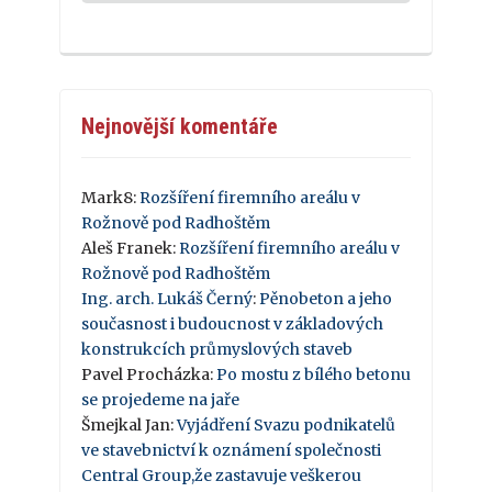
Nejnovější komentáře
Mark8
:
Rozšíření firemního areálu v
Rožnově pod Radhoštěm
Aleš Franek
:
Rozšíření firemního areálu v
Rožnově pod Radhoštěm
Ing. arch. Lukáš Černý
:
Pěnobeton a jeho
současnost i budoucnost v základových
konstrukcích průmyslových staveb
Pavel Procházka
:
Po mostu z bílého betonu
se projedeme na jaře
Šmejkal Jan
:
Vyjádření Svazu podnikatelů
ve stavebnictví k oznámení společnosti
Central Group,že zastavuje veškerou