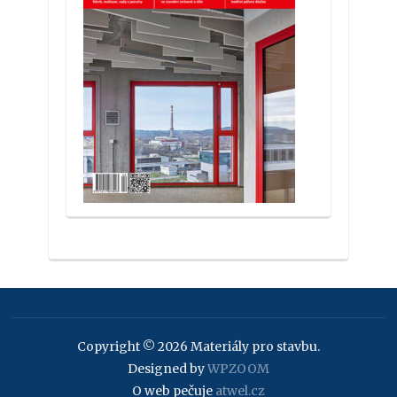
Copyright © 2026 Materiály pro stavbu.
Designed by
WPZOOM
O web pečuje
atwel.cz