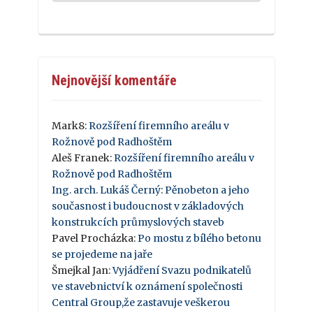
Nejnovější komentáře
Mark8
:
Rozšíření firemního areálu v
Rožnově pod Radhoštěm
Aleš Franek
:
Rozšíření firemního areálu v
Rožnově pod Radhoštěm
Ing. arch. Lukáš Černý
:
Pěnobeton a jeho
současnost i budoucnost v základových
konstrukcích průmyslových staveb
Pavel Procházka
:
Po mostu z bílého betonu
se projedeme na jaře
Šmejkal Jan
:
Vyjádření Svazu podnikatelů
ve stavebnictví k oznámení společnosti
Central Group,že zastavuje veškerou