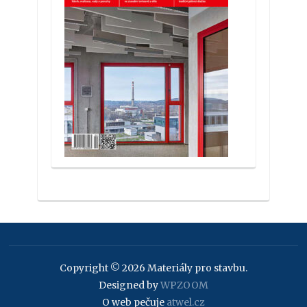
Copyright © 2026 Materiály pro stavbu.
Designed by
WPZOOM
O web pečuje
atwel.cz