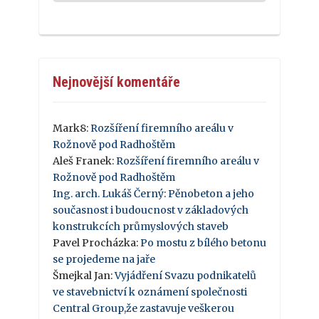
Nejnovější komentáře
Mark8
:
Rozšíření firemního areálu v
Rožnově pod Radhoštěm
Aleš Franek
:
Rozšíření firemního areálu v
Rožnově pod Radhoštěm
Ing. arch. Lukáš Černý
:
Pěnobeton a jeho
současnost i budoucnost v základových
konstrukcích průmyslových staveb
Pavel Procházka
:
Po mostu z bílého betonu
se projedeme na jaře
Šmejkal Jan
:
Vyjádření Svazu podnikatelů
ve stavebnictví k oznámení společnosti
Central Group,že zastavuje veškerou