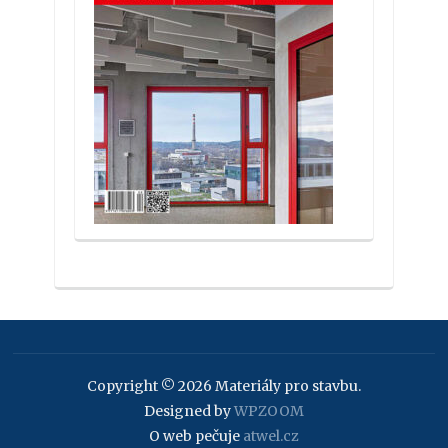
Copyright © 2026 Materiály pro stavbu.
Designed by
WPZOOM
O web pečuje
atwel.cz