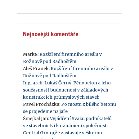
Nejnovější komentáře
Mark8
:
Rozšíření firemního areálu v
Rožnově pod Radhoštěm
Aleš Franek
:
Rozšíření firemního areálu v
Rožnově pod Radhoštěm
Ing. arch. Lukáš Černý
:
Pěnobeton a jeho
současnost i budoucnost v základových
konstrukcích průmyslových staveb
Pavel Procházka
:
Po mostu z bílého betonu
se projedeme na jaře
Šmejkal Jan
:
Vyjádření Svazu podnikatelů
ve stavebnictví k oznámení společnosti
Central Group,že zastavuje veškerou