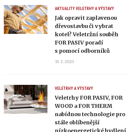
AKTUALITY
VELETRHY A VÝSTAVY
Jak opravit zaplavenou
dřevostavbu či vybrat
kotel? Veletržní souběh
FOR PASIV poradí
s pomocí odborníků
31. 1. 2025
VELETRHY A VÝSTAVY
Veletrhy FOR PASIV, FOR
WOOD a FOR THERM
nabídnou technologie pro
stále oblíbenější
nízkoenergetické bydlení