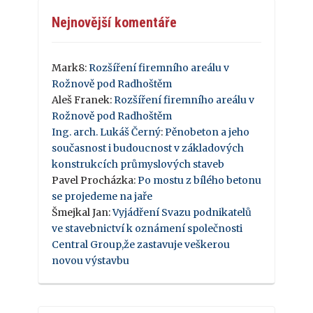
Nejnovější komentáře
Mark8
:
Rozšíření firemního areálu v
Rožnově pod Radhoštěm
Aleš Franek
:
Rozšíření firemního areálu v
Rožnově pod Radhoštěm
Ing. arch. Lukáš Černý
:
Pěnobeton a jeho
současnost i budoucnost v základových
konstrukcích průmyslových staveb
Pavel Procházka
:
Po mostu z bílého betonu
se projedeme na jaře
Šmejkal Jan
:
Vyjádření Svazu podnikatelů
ve stavebnictví k oznámení společnosti
Central Group,že zastavuje veškerou
novou výstavbu