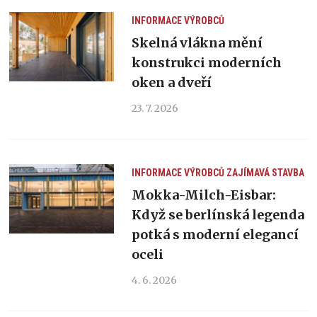
INFORMACE VÝROBCŮ
Skelná vlákna mění
konstrukci moderních
oken a dveří
23. 7. 2026
INFORMACE VÝROBCŮ
ZAJÍMAVÁ STAVBA
Mokka-Milch-Eisbar:
Když se berlínská legenda
potká s moderní elegancí
oceli
4. 6. 2026