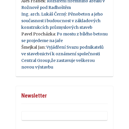
Aleš Franek
:
Rozšíření firemního areálu v
Rožnově pod Radhoštěm
Ing. arch. Lukáš Černý
:
Pěnobeton a jeho
současnost i budoucnost v základových
konstrukcích průmyslových staveb
Pavel Procházka
:
Po mostu z bílého betonu
se projedeme na jaře
Šmejkal Jan
:
Vyjádření Svazu podnikatelů
ve stavebnictví k oznámení společnosti
Central Group,že zastavuje veškerou
novou výstavbu
Newsletter