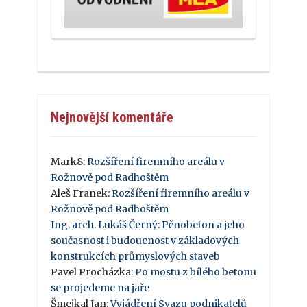
Nejnovější komentáře
Mark8
:
Rozšíření firemního areálu v
Rožnově pod Radhoštěm
Aleš Franek
:
Rozšíření firemního areálu v
Rožnově pod Radhoštěm
Ing. arch. Lukáš Černý
:
Pěnobeton a jeho
současnost i budoucnost v základových
konstrukcích průmyslových staveb
Pavel Procházka
:
Po mostu z bílého betonu
se projedeme na jaře
Šmejkal Jan
:
Vyjádření Svazu podnikatelů