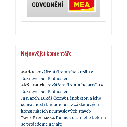
Nejnovější komentáře
Mark8
:
Rozšíření firemního areálu v
Rožnově pod Radhoštěm
Aleš Franek
:
Rozšíření firemního areálu v
Rožnově pod Radhoštěm
Ing. arch. Lukáš Černý
:
Pěnobeton a jeho
současnost i budoucnost v základových
konstrukcích průmyslových staveb
Pavel Procházka
:
Po mostu z bílého betonu
se projedeme na jaře