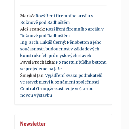
Mark8
:
Rozšíření firemního areálu v
Rožnově pod Radhoštěm
Aleš Franek
:
Rozšíření firemního areálu v
Rožnově pod Radhoštěm
Ing. arch. Lukáš Černý
:
Pěnobeton a jeho
současnost i budoucnost v základových
konstrukcích průmyslových staveb
Pavel Procházka
:
Po mostu z bílého betonu
se projedeme na jaře
Šmejkal Jan
:
Vyjádření Svazu podnikatelů
ve stavebnictví k oznámení společnosti
Central Group,že zastavuje veškerou
novou výstavbu
Newsletter