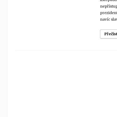
nepřístup
preziden
navíc sl
Přečís