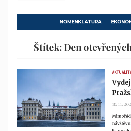
NOMENKLATURA
EKONO
Štítek:
Den otevřených
AKTUALIT
Vydej
Pražs
10. 11. 20
Mimořádn
návštěvní
listopadu