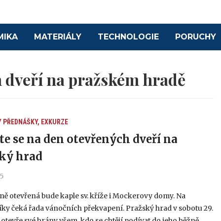
MIKA
MATERIÁLY
TECHNOLOGIE
PORUCHY
 dveří na pražském hradě
Y
PŘEDNÁŠKY, EXKURZE
te se na den otevřených dveří na
ký hrad
25
ě otevřená bude kaple sv. kříže i Mockerovy domy. Na
ky čeká řada vánočních překvapení. Pražský hrad v sobotu 29.
 otevře své brány všem, kdo se chtějí podívat do jeho běžně