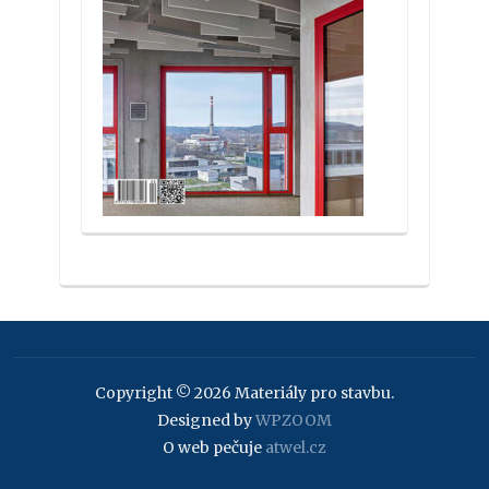
Copyright © 2026 Materiály pro stavbu.
Designed by
WPZOOM
O web pečuje
atwel.cz