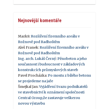
Nejnovější komentáře
Mark8
:
Rozšíření firemního areálu v
Rožnově pod Radhoštěm
Aleš Franek
:
Rozšíření firemního areálu v
Rožnově pod Radhoštěm
Ing. arch. Lukáš Černý
:
Pěnobeton a jeho
současnost i budoucnost v základových
konstrukcích průmyslových staveb
Pavel Procházka
:
Po mostu z bílého betonu
se projedeme na jaře
Šmejkal Jan
:
Vyjádření Svazu podnikatelů
ve stavebnictví k oznámení společnosti
Central Group,že zastavuje veškerou
novou výstavbu