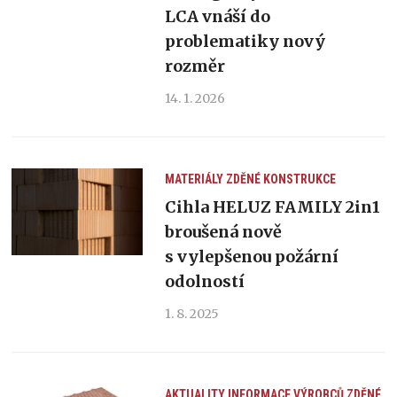
LCA vnáší do
problematiky nový
rozměr
14. 1. 2026
MATERIÁLY
ZDĚNÉ KONSTRUKCE
Cihla HELUZ FAMILY 2in1
broušená nově
s vylepšenou požární
odolností
1. 8. 2025
AKTUALITY
INFORMACE VÝROBCŮ
ZDĚNÉ