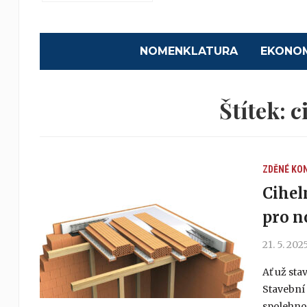
NOMENKLATURA
EKONO
Štítek:
c
ZDĚNÉ KO
Cihel
pro n
21. 5. 202
Ať už sta
Stavební 
spolehno