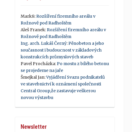
Mark8
:
Rozšíření firemního areálu v
Rožnově pod Radhoštěm
Aleš Franek
:
Rozšíření firemního areálu v
Rožnově pod Radhoštěm
Ing. arch. Lukáš Černý
:
Pěnobeton a jeho
současnost i budoucnost v základových
konstrukcích průmyslových staveb
Pavel Procházka
:
Po mostu z bílého betonu
se projedeme na jaře
Šmejkal Jan
:
Vyjádření Svazu podnikatelů
ve stavebnictví k oznámení společnosti
Central Group,že zastavuje veškerou
novou výstavbu
Newsletter