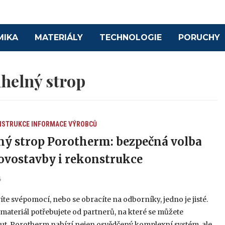
MIKA
MATERIÁLY
TECHNOLOGIE
PORUCHY
ihelný strop
NSTRUKCE
INFORMACE VÝROBCŮ
ný strop Porotherm: bezpečná volba
ovostavby i rekonstrukce
5
víte svépomocí, nebo se obracíte na odborníky, jedno je jisté.
materiál potřebujete od partnerů, na které se můžete
ut. Porotherm nabízí nejen osvědčený komplexní systém, ale