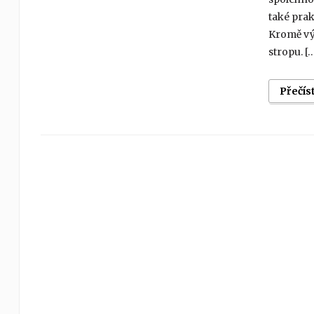
také prak
Kromě vý
stropu. [
Přečís