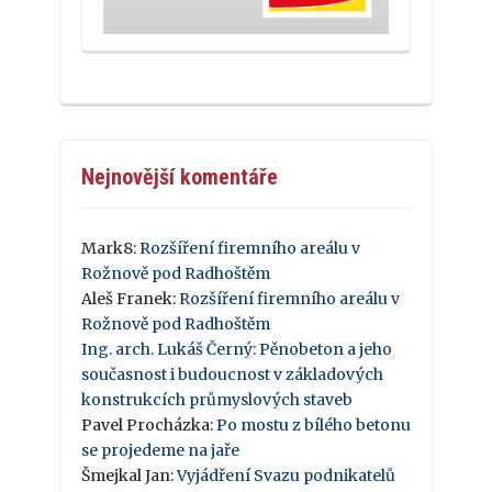
Nejnovější komentáře
Mark8
:
Rozšíření firemního areálu v
Rožnově pod Radhoštěm
Aleš Franek
:
Rozšíření firemního areálu v
Rožnově pod Radhoštěm
Ing. arch. Lukáš Černý
:
Pěnobeton a jeho
současnost i budoucnost v základových
konstrukcích průmyslových staveb
Pavel Procházka
:
Po mostu z bílého betonu
se projedeme na jaře
Šmejkal Jan
:
Vyjádření Svazu podnikatelů