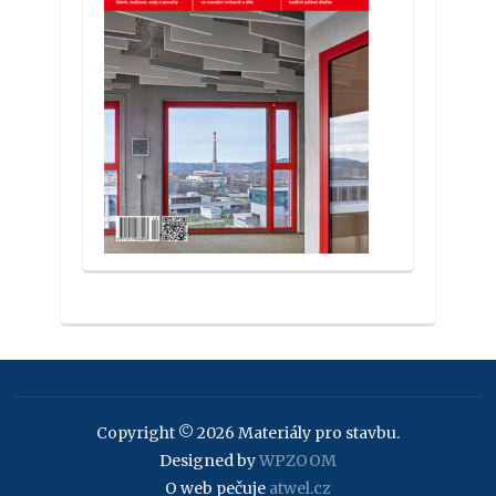
Copyright © 2026 Materiály pro stavbu.
Designed by
WPZOOM
O web pečuje
atwel.cz