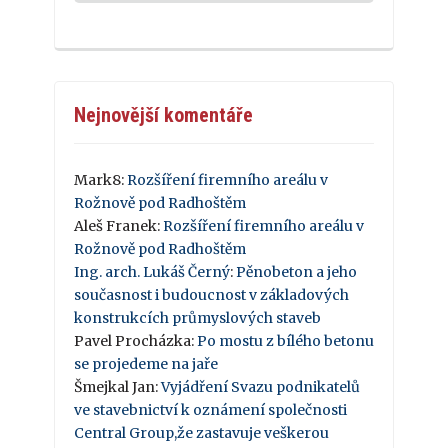
Nejnovější komentáře
Mark8
:
Rozšíření firemního areálu v
Rožnově pod Radhoštěm
Aleš Franek
:
Rozšíření firemního areálu v
Rožnově pod Radhoštěm
Ing. arch. Lukáš Černý
:
Pěnobeton a jeho
současnost i budoucnost v základových
konstrukcích průmyslových staveb
Pavel Procházka
:
Po mostu z bílého betonu
se projedeme na jaře
Šmejkal Jan
:
Vyjádření Svazu podnikatelů
ve stavebnictví k oznámení společnosti
Central Group,že zastavuje veškerou