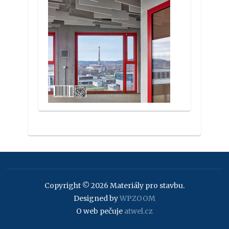
Copyright © 2026 Materiály pro stavbu.
Designed by
WPZOOM
O web pečuje
atwel.cz