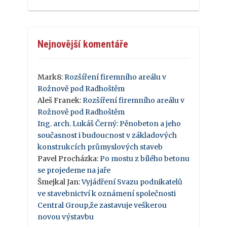
Nejnovější komentáře
Mark8
:
Rozšíření firemního areálu v
Rožnově pod Radhoštěm
Aleš Franek
:
Rozšíření firemního areálu v
Rožnově pod Radhoštěm
Ing. arch. Lukáš Černý
:
Pěnobeton a jeho
současnost i budoucnost v základových
konstrukcích průmyslových staveb
Pavel Procházka
:
Po mostu z bílého betonu
se projedeme na jaře
Šmejkal Jan
:
Vyjádření Svazu podnikatelů
ve stavebnictví k oznámení společnosti
Central Group,že zastavuje veškerou
novou výstavbu