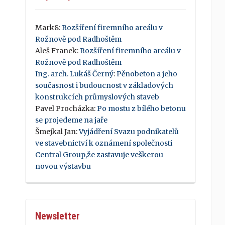
Mark8
:
Rozšíření firemního areálu v
Rožnově pod Radhoštěm
Aleš Franek
:
Rozšíření firemního areálu v
Rožnově pod Radhoštěm
Ing. arch. Lukáš Černý
:
Pěnobeton a jeho
současnost i budoucnost v základových
konstrukcích průmyslových staveb
Pavel Procházka
:
Po mostu z bílého betonu
se projedeme na jaře
Šmejkal Jan
:
Vyjádření Svazu podnikatelů
ve stavebnictví k oznámení společnosti
Central Group,že zastavuje veškerou
novou výstavbu
Newsletter