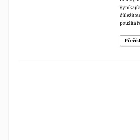
vynikajíc
důležito
použitá ř
Přečís