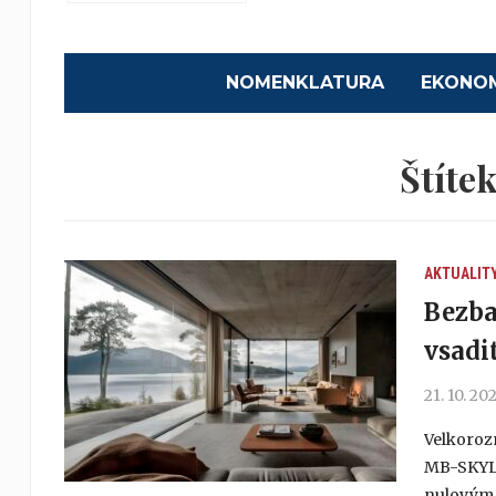
NOMENKLATURA
EKONO
Štíte
AKTUALIT
Bezba
vsadi
21. 10. 20
Velkoroz
MB-SKYLI
nulovým p