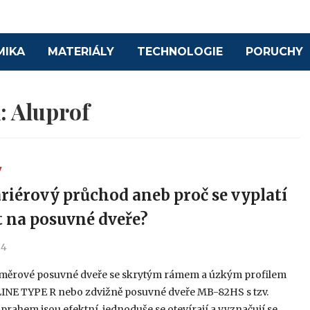
MIKA
MATERIÁLY
TECHNOLOGIE
PORUCHY
k:
Aluprof
Y
riérový průchod aneb proč se vyplatí
t na posuvné dveře?
24
měrové posuvné dveře se skrytým rámem a úzkým profilem
NE TYPE R nebo zdvižně posuvné dveře MB-82HS s tzv.
rahem jsou efektní, jednoduše se otevírají a vyznačují se