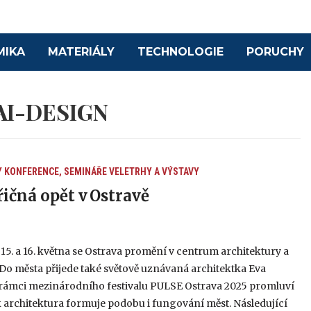
MIKA
MATERIÁLY
TECHNOLOGIE
PORUCHY
AI-DESIGN
Y
KONFERENCE, SEMINÁŘE
VELETRHY A VÝSTAVY
řičná opět v Ostravě
15. a 16. května se Ostrava promění v centrum architektury a
Do města přijede také světově uznávaná architektka Eva
V rámci mezinárodního festivalu PULSE Ostrava 2025 promluví
k architektura formuje podobu i fungování měst. Následující