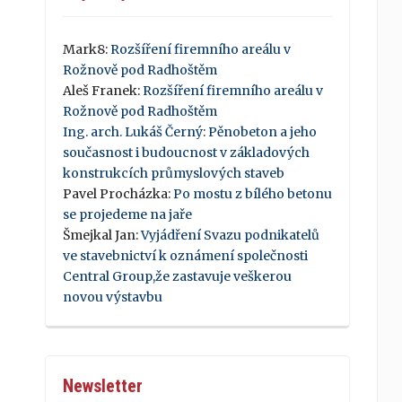
Mark8
:
Rozšíření firemního areálu v
Rožnově pod Radhoštěm
Aleš Franek
:
Rozšíření firemního areálu v
Rožnově pod Radhoštěm
Ing. arch. Lukáš Černý
:
Pěnobeton a jeho
současnost i budoucnost v základových
konstrukcích průmyslových staveb
Pavel Procházka
:
Po mostu z bílého betonu
se projedeme na jaře
Šmejkal Jan
:
Vyjádření Svazu podnikatelů
ve stavebnictví k oznámení společnosti
Central Group,že zastavuje veškerou
novou výstavbu
Newsletter