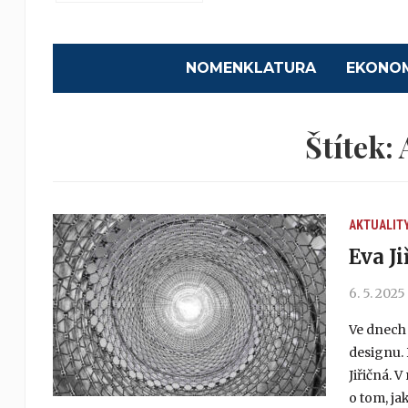
NOMENKLATURA
EKONO
Štítek:
AKTUALIT
Eva Ji
6. 5. 2025
Ve dnech 
designu. 
Jiřičná. 
o tom, ja