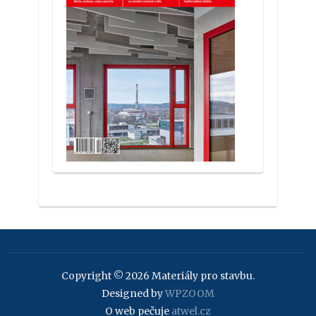
Copyright © 2026 Materiály pro stavbu.
Designed by
WPZOOM
O web pečuje
atwel.cz