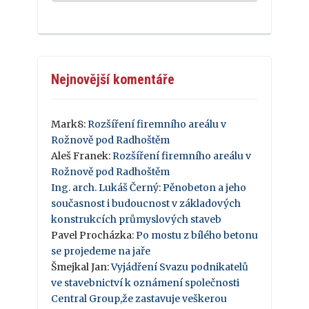
Nejnovější komentáře
Mark8
:
Rozšíření firemního areálu v
Rožnově pod Radhoštěm
Aleš Franek
:
Rozšíření firemního areálu v
Rožnově pod Radhoštěm
Ing. arch. Lukáš Černý
:
Pěnobeton a jeho
současnost i budoucnost v základových
konstrukcích průmyslových staveb
Pavel Procházka
:
Po mostu z bílého betonu
se projedeme na jaře
Šmejkal Jan
:
Vyjádření Svazu podnikatelů
ve stavebnictví k oznámení společnosti
Central Group,že zastavuje veškerou