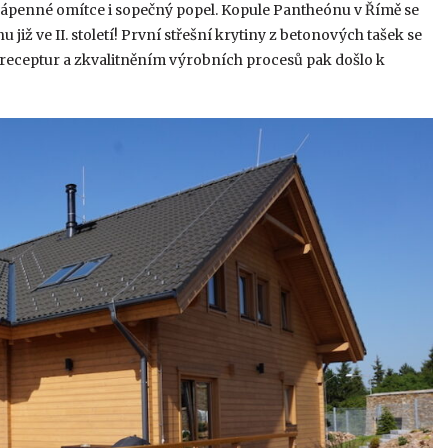
k vápenné omítce i sopečný popel. Kopule Pantheónu v Římě se
ž ve II. století! První střešní krytiny z betonových tašek se
m receptur a zkvalitněním výrobních procesů pak došlo k