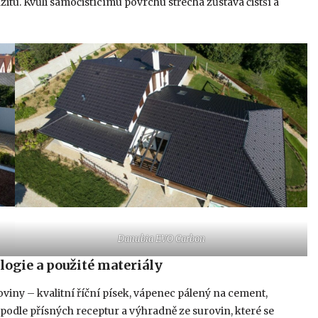
zitu. Kvůli samočistícímu povrchu střecha zůstává čistší a
Danubia EVO Carbon
logie a použité materiály
oviny – kvalitní říční písek, vápenec pálený na cement,
podle přísných receptur a výhradně ze surovin, které se