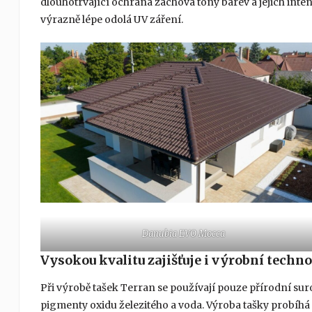
dlouhotrvající ochrana zachová tóny barev a jejich inten
výrazně lépe odolá UV záření.
Danubia EVO Mocca
Vysokou kvalitu zajišťuje i výrobní techno
Při výrobě tašek Terran se používají pouze přírodní sur
pigmenty oxidu železitého a voda. Výroba tašky probíhá 