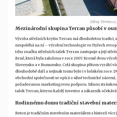
Zdroj: Terran.cz
Mezinárodní skupina Terran působí v os
Výroba střešních krytin Terran má dlouholetou tradici, sa
nespoléhá na ní – výrobní technologie ve čtyřech evrop
trhu značku střešních tašek Terran zastupuje a její stře
Brně, která byla založena v roce 2007. Kromě dvou výr
Slovensku a v Rumunsku. Celá skupina přitom vyrábí více
dlouhodobě daří a nejinak tomu bylo i v loňském roce. 
obchodní společnosti se opírá o silné technické zázemí, 
požadovanou marketingovou podporu. Silnou stránkou j
tašek Terran, kterou každý investor a zákazník očekává: 
Rodinnému domu tradiční stavební materiá
Beton je tradičním stavebním materiálem s historií více 