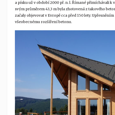
a písku už v období 2000 př. n. l. Římané přimíchávali 
svým průměrem 43,3 m byla zhotovená z takového betonu ji
začaly objevovat v Evropě cca před 150 lety. Upřesnění
všeobecnému rozšíření betonu.