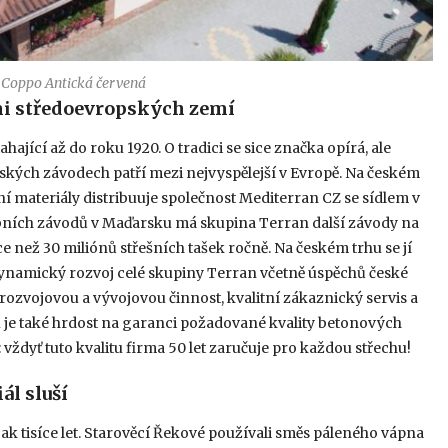
, Coppo Antická červená
mi středoevropských zemí
hající až do roku 1920. O tradici se sice značka opírá, ale
ských závodech patří mezi nejvyspělejší v Evropě. Na českém
šní materiály distribuuje společnost Mediterran CZ se sídlem v
obních závodů v Maďarsku má skupina Terran další závody na
 než 30 miliónů střešních tašek ročně. Na českém trhu se jí
Dynamický rozvoj celé skupiny Terran včetně úspěchů české
rozvojovou a vývojovou činnost, kvalitní zákaznický servis a
e také hrdost na garanci požadované kvality betonových
vždyť tuto kvalitu firma 50 let zaručuje pro každou střechu!
l sluší
jak tisíce let. Starověcí Řekové používali směs páleného vápna