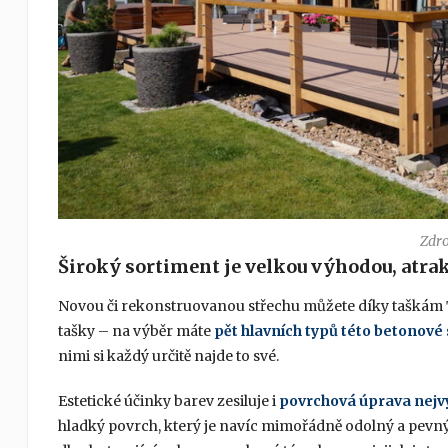
Zdro
Široký sortiment je velkou výhodou, atrak
Novou či rekonstruovanou střechu můžete díky taškám T
tašky – na výběr máte
pět hlavních typů této betonové 
nimi si každý určitě najde to své.
Estetické účinky barev zesiluje i
povrchová úprava nejvy
hladký povrch, který je navíc mimořádně odolný a pevný. B