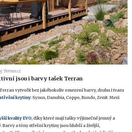
j: Terran.cz
tivní jsou i barvy tašek Terran
erran vytvořit bez jakéhokoliv omezení barvy, druhu i tvaru
střešní krytiny
: Synus, Danubia, Coppo, Rundo, Zenit. Mezi
šší kvality EVO
, díky které mají tašky výjimečně jemný a
arvy a tóny střešní krytiny jsou hlubší a živější,