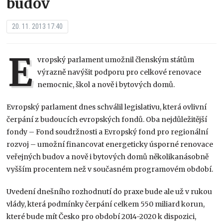
budov
20. 11. 2013 17:40
E
vropský parlament umožnil členským státům
výrazně navýšit podporu pro celkové renovace
nemocnic, škol a nově i bytových domů.
Evropský parlament dnes schválil legislativu, která ovlivní
čerpání z budoucích evropských fondů. Oba nejdůležitější
fondy – Fond soudržnosti a Evropský fond pro regionální
rozvoj – umožní financovat energeticky úsporné renovace
veřejných budov a nově i bytových domů několikanásobně
vyšším procentem než v současném programovém období.
Uvedení dnešního rozhodnutí do praxe bude ale už v rukou
vlády, která podmínky čerpání celkem 550 miliard korun,
které bude mít Česko pro období 2014-2020 k dispozici,