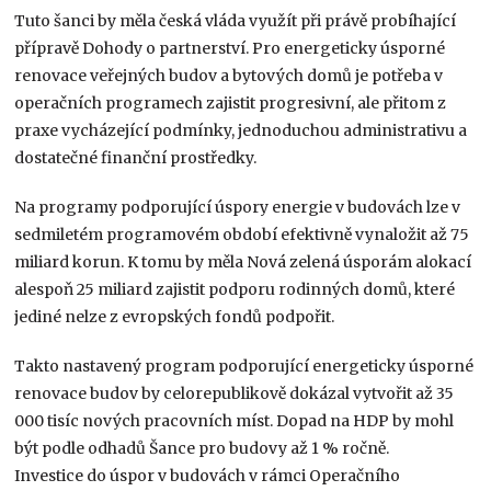
Tuto šanci by měla česká vláda využít při právě probíhající
přípravě Dohody o partnerství. Pro energeticky úsporné
renovace veřejných budov a bytových domů je potřeba v
operačních programech zajistit progresivní, ale přitom z
praxe vycházející podmínky, jednoduchou administrativu a
dostatečné finanční prostředky.
Na programy podporující úspory energie v budovách lze v
sedmiletém programovém období efektivně vynaložit až 75
miliard korun. K tomu by měla Nová zelená úsporám alokací
alespoň 25 miliard zajistit podporu rodinných domů, které
jediné nelze z evropských fondů podpořit.
Takto nastavený program podporující energeticky úsporné
renovace budov by celorepublikově dokázal vytvořit až 35
000 tisíc nových pracovních míst. Dopad na HDP by mohl
být podle odhadů Šance pro budovy až 1 % ročně.
Investice do úspor v budovách v rámci Operačního