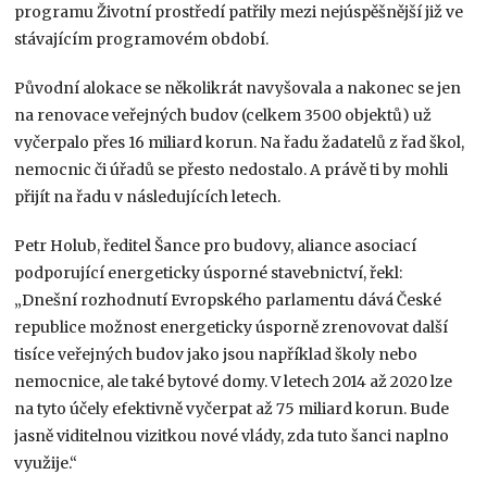
programu Životní prostředí patřily mezi nejúspěšnější již ve
stávajícím programovém období.
Původní alokace se několikrát navyšovala a nakonec se jen
na renovace veřejných budov (celkem 3500 objektů) už
vyčerpalo přes 16 miliard korun. Na řadu žadatelů z řad škol,
nemocnic či úřadů se přesto nedostalo. A právě ti by mohli
přijít na řadu v následujících letech.
Petr Holub, ředitel Šance pro budovy, aliance asociací
podporující energeticky úsporné stavebnictví, řekl:
„Dnešní rozhodnutí Evropského parlamentu dává České
republice možnost energeticky úsporně zrenovovat další
tisíce veřejných budov jako jsou například školy nebo
nemocnice, ale také bytové domy. V letech 2014 až 2020 lze
na tyto účely efektivně vyčerpat až 75 miliard korun. Bude
jasně viditelnou vizitkou nové vlády, zda tuto šanci naplno
využije.“