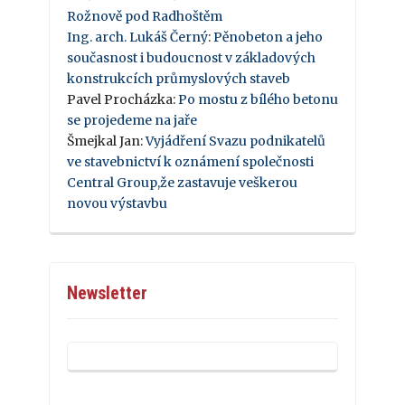
Rožnově pod Radhoštěm
Ing. arch. Lukáš Černý
:
Pěnobeton a jeho
současnost i budoucnost v základových
konstrukcích průmyslových staveb
Pavel Procházka
:
Po mostu z bílého betonu
se projedeme na jaře
Šmejkal Jan
:
Vyjádření Svazu podnikatelů
ve stavebnictví k oznámení společnosti
Central Group,že zastavuje veškerou
novou výstavbu
Newsletter