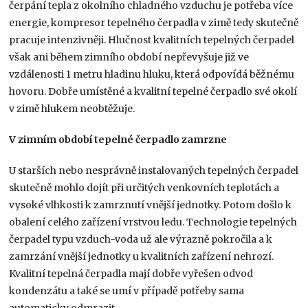
čerpání tepla z okolního chladného vzduchu je potřeba více
energie, kompresor tepelného čerpadla v zimě tedy skutečně
pracuje intenzivněji. Hlučnost kvalitních tepelných čerpadel
však ani během zimního období nepřevyšuje již ve
vzdálenosti 1 metru hladinu hluku, která odpovídá běžnému
hovoru. Dobře umístěné a kvalitní tepelné čerpadlo své okolí
v zimě hlukem neobtěžuje.
V zimním období tepelné čerpadlo zamrzne
U starších nebo nesprávně instalovaných tepelných čerpadel
skutečně mohlo dojít při určitých venkovních teplotách a
vysoké vlhkosti k zamrznutí vnější jednotky. Potom došlo k
obalení celého zařízení vrstvou ledu. Technologie tepelných
čerpadel typu vzduch-voda už ale výrazně pokročila a k
zamrzání vnější jednotky u kvalitních zařízení nehrozí.
Kvalitní tepelná čerpadla mají dobře vyřešen odvod
kondenzátu a také se umí v případě potřeby sama
automaticky odmrazit.