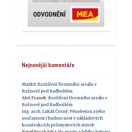
Nejnovější komentáře
Mark8
:
Rozšíření firemního areálu v
Rožnově pod Radhoštěm
Aleš Franek
:
Rozšíření firemního areálu v
Rožnově pod Radhoštěm
Ing. arch. Lukáš Černý
:
Pěnobeton a jeho
současnost i budoucnost v základových
konstrukcích průmyslových staveb
Pavel Procházka
:
Po mostu z bílého betonu