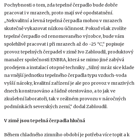
Pochybnosti o tom, zda tepelné čerpadlo bude dobře
pracovat i v mrazech, proto mají své opodstatnění.
„Nekvalitní a levná tepelná čerpadla mohou v mrazech
skutečně vykazovat nízkou účinnost. Pokud však zvolíte
tepelné čerpadlo od renomovaného výrobce, bude vám
spolehlivě pracovat i při mrazech až do –25 °C,“ popisuje
provoz tepelných čerpadel v zimě Ivo Zabloudil, produktový
manažer společnosti ENBRA, která se mimo jiné zabývá
prodejem a instalací otopné techniky. „Silný mráz sice klade
na vnější jednotku tepelného čerpadla typu vzduch-voda
vyšší nároky, kvalitní zařízení je ale pro provoz v mrazivých
dnech konstruováno a řádně otestováno, a to jak ve
zkušební laboratoři, tak v reálném provozu v náročných
podmínkách severských zemí,“ dodal Zabloudil.
V zimě jsou tepelná čerpadla hlučná
Během chladného zimního období je potřeba více topit a k