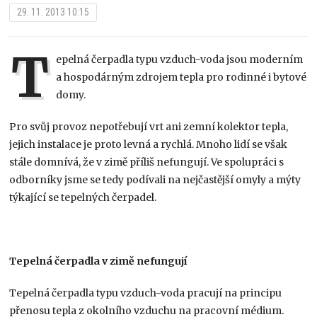
29. 11. 2013 10:15
T
epelná čerpadla typu vzduch-voda jsou moderním
a hospodárným zdrojem tepla pro rodinné i bytové
domy.
Pro svůj provoz nepotřebují vrt ani zemní kolektor tepla,
jejich instalace je proto levná a rychlá. Mnoho lidí se však
stále domnívá, že v zimě příliš nefungují. Ve spolupráci s
odborníky jsme se tedy podívali na nejčastější omyly a mýty
týkající se tepelných čerpadel.
Tepelná čerpadla v zimě nefungují
Tepelná čerpadla typu vzduch-voda pracují na principu
přenosu tepla z okolního vzduchu na pracovní médium.