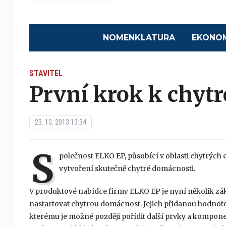
NOMENKLATURA
EKONO
STAVITEL
První krok k chyt
23. 10. 2013 13:34
S
polečnost ELKO EP, působící v oblasti chytrých e
vytvoření skutečně chytré domácnosti.
V produktové nabídce firmy ELKO EP je nyní několik zák
nastartovat chytrou domácnost. Jejich přidanou hodnotou 
kterému je možné později pořídit další prvky a kompon