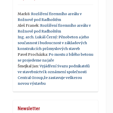
Mark8
:
Rozšíření firemního areálu v
Rožnově pod Radhoštěm
Aleš Franek
:
Rozšíření firemního areálu v
Rožnově pod Radhoštěm
Ing. arch. Lukáš Černý
:
Pěnobeton a jeho
současnost i budoucnost v základových
konstrukcích průmyslových staveb
Pavel Procházka
:
Po mostu z bílého betonu
se projedeme na jaře
Šmejkal Jan
:
Vyjádření Svazu podnikatelů
ve stavebnictví k oznámení společnosti
Central Group,že zastavuje veškerou
novou výstavbu
Newsletter