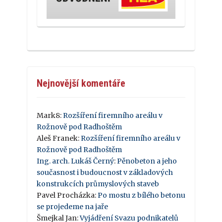
Nejnovější komentáře
Mark8
:
Rozšíření firemního areálu v
Rožnově pod Radhoštěm
Aleš Franek
:
Rozšíření firemního areálu v
Rožnově pod Radhoštěm
Ing. arch. Lukáš Černý
:
Pěnobeton a jeho
současnost i budoucnost v základových
konstrukcích průmyslových staveb
Pavel Procházka
:
Po mostu z bílého betonu
se projedeme na jaře
Šmejkal Jan
:
Vyjádření Svazu podnikatelů