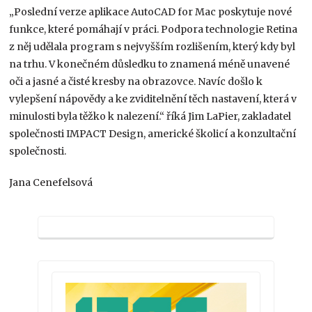
„Poslední verze aplikace AutoCAD for Mac poskytuje nové
funkce, které pomáhají v práci. Podpora technologie Retina
z něj udělala program s nejvyšším rozlišením, který kdy byl
na trhu. V konečném důsledku to znamená méně unavené
oči a jasné a čisté kresby na obrazovce. Navíc došlo k
vylepšení nápovědy a ke zviditelnění těch nastavení, která v
minulosti byla těžko k nalezení.“ říká Jim LaPier, zakladatel
společnosti IMPACT Design, americké školicí a konzultační
společnosti.
Jana Cenefelsová