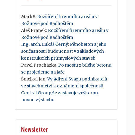
Mark8
:
Rozšíření firemního areálu v
Rožnově pod Radhoštěm
Aleš Franek
:
Rozšíření firemního areálu v
Rožnově pod Radhoštěm
Ing. arch. Lukáš Černý
:
Pěnobeton a jeho
současnost i budoucnost v základových
konstrukcích průmyslových staveb
Pavel Procházka
:
Po mostu z bílého betonu
se projedeme na jaře
Šmejkal Jan
:
Vyjádření Svazu podnikatelů
ve stavebnictví k oznámení společnosti
Central Group,že zastavuje veškerou
novou výstavbu
Newsletter