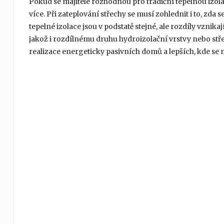
Pokud se majitelé rozhodnou pro tradiční tepelnou izola
více. Při zateplování střechy se musí zohlednit i to, zda
tepelné izolace jsou v podstatě stejné, ale rozdíly vznik
jakož i rozdílnému druhu hydroizolační vrstvy nebo stře
realizace energeticky pasivních domů a lepších, kde se