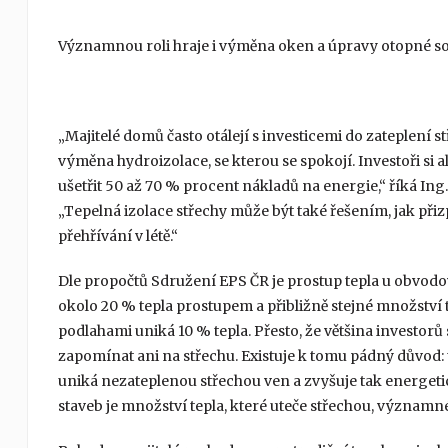
Významnou roli hraje i výměna oken a úpravy otopné sous
„Majitelé domů často otálejí s investicemi do zateplení 
výměna hydroizolace, se kterou se spokojí. Investoři si
ušetřit 50 až 70 % procent nákladů na energie,“ říká Ing
„Tepelná izolace střechy může být také řešením, jak při
přehřívání v létě.“
Dle propočtů Sdružení EPS ČR je prostup tepla u obvo
okolo 20 % tepla prostupem a přibližně stejné množství 
podlahami uniká 10 % tepla. Přesto, že většina investor
zapomínat ani na střechu. Existuje k tomu pádný důvod: 
uniká nezateplenou střechou ven a zvyšuje tak energe
staveb je množství tepla, které uteče střechou, významné