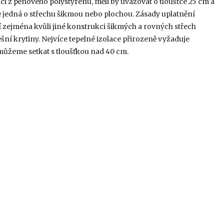
ci z pěnového polystyrenu, měli by uvažovat o tloušťce 25 cm a
 se jedná o střechu šikmou nebo plochou. Zásady uplatnění
ají zejména kvůli jiné konstrukci šikmých a rovných střech
šní krytiny. Nejvíce tepelné izolace přirozeně vyžaduje
 můžeme setkat s tloušťkou nad 40 cm.