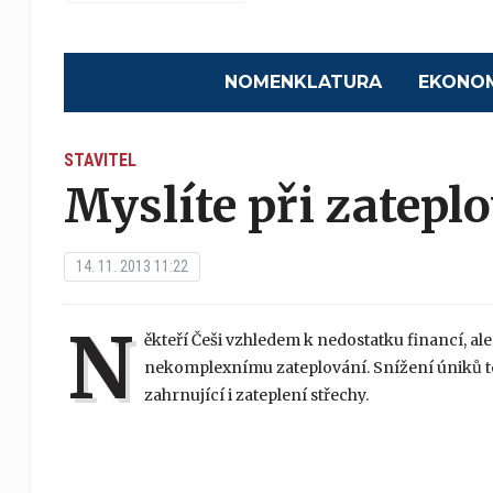
NOMENKLATURA
EKONO
STAVITEL
Myslíte při zatepl
14. 11. 2013 11:22
N
ěkteří Češi vzhledem k nedostatku financí, ale 
nekomplexnímu zateplování. Snížení úniků tep
zahrnující i zateplení střechy.