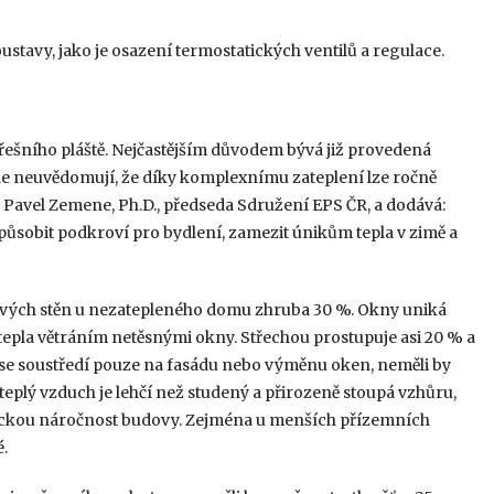
tavy, jako je osazení termostatických ventilů a regulace.
střešního pláště. Nejčastějším důvodem bývá již provedená
 ale neuvědomují, že díky komplexnímu zateplení lze ročně
. Pavel Zemene, Ph.D., předseda Sdružení EPS ČR, a dodává:
způsobit podkroví pro bydlení, zamezit únikům tepla v zimě a
dových stěn u nezatepleného domu zhruba 30 %. Okny uniká
tepla větráním netěsnými okny. Střechou prostupuje asi 20 % a
ů se soustředí pouze na fasádu nebo výměnu oken, neměli by
teplý vzduch je lehčí než studený a přirozeně stoupá vzhůru,
tickou náročnost budovy. Zejména u menších přízemních
.