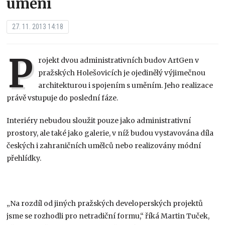
umění
27. 11. 2013 14:18
P
rojekt dvou administrativních budov ArtGen v
pražských Holešovicích je ojedinělý výjimečnou
architekturou i spojením s uměním. Jeho realizace
právě vstupuje do poslední fáze.
Interiéry nebudou sloužit pouze jako administrativní
prostory, ale také jako galerie, v níž budou vystavována díla
českých i zahraničních umělců nebo realizovány módní
přehlídky.
„Na rozdíl od jiných pražských developerských projektů
jsme se rozhodli pro netradiční formu,“ říká Martin Tuček,