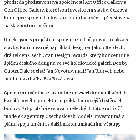
předseda představenstva společností Art Office Gallery a
Gen Office Gallery, které jsou investorem stavby. Celková
koncepce spojení budov s uměním byla včera představena
na slavnostním večeru.
Umělci jsou s projektem spojeni už od přípravy a realizace
stavby. Patří mezi ně například designér Jakub Berdych,
držitel cen Czech Gran Design Awards, který koncentruje
špičku českého designu ve své holešovické galerii Dox by
Qubus. Dále sochař Jan Novotný, malíř Jan Uldrych nebo
módní návrhářka Eva Brzáková.
Spojení s uměním se promítne do všech komunikačních
kanálů nového projektu, například na vnějších stěnách
budovy Art probíhá výstava uměleckých fotografií očí
modelek agentury Czechoslovak Models. Investor má v
plánu spojit umění i s dalšími komunikačními výstupy.