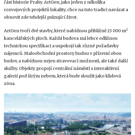
část historie Prahy. ArtGen, jako jeden z několika
rozvojových projektů lokality, chce na tuto tradici navázat a
obnovit zde tehdejší pulzující život.
2
ArtGen tvoří dvě stavby, které nabídnou přibližně 23 000 m
kancelářských ploch. Každá budova má lehce odlišnou
technickou specifikaci a uspokojí tak různé požadavky
nájemců. Maloobchodní prostory budou v přízemí obou
budov, a nabídnou nejen stravovací možnosti, ale také další
služby. Objekty propojí centrální náměstí s interaktivní
galerií pod širým nebem, která bude sloužit jako klidová
zóna.