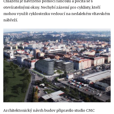
Chlazení je navrženo pomocí fancoilů a počítá se s
otevíratelnými okny. Nechybí zázemí pro cyklisty, kteří
mohou využít cyklostezku vedoucí na nedalekém vltavském
nábřeží.
Architektonický návrh budov připravilo studio CMC