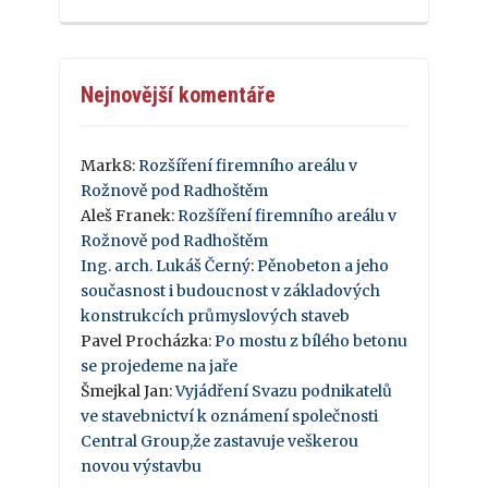
Nejnovější komentáře
Mark8
:
Rozšíření firemního areálu v
Rožnově pod Radhoštěm
Aleš Franek
:
Rozšíření firemního areálu v
Rožnově pod Radhoštěm
Ing. arch. Lukáš Černý
:
Pěnobeton a jeho
současnost i budoucnost v základových
konstrukcích průmyslových staveb
Pavel Procházka
:
Po mostu z bílého betonu
se projedeme na jaře
Šmejkal Jan
:
Vyjádření Svazu podnikatelů
ve stavebnictví k oznámení společnosti
Central Group,že zastavuje veškerou
novou výstavbu