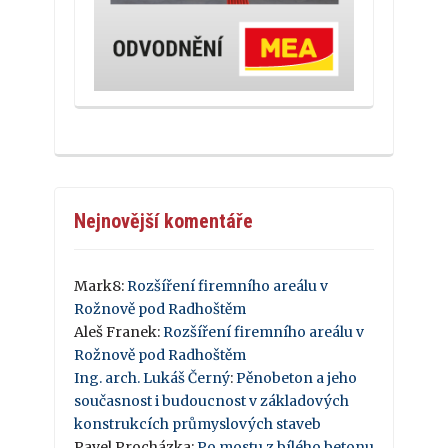
Nejnovější komentáře
Mark8
:
Rozšíření firemního areálu v
Rožnově pod Radhoštěm
Aleš Franek
:
Rozšíření firemního areálu v
Rožnově pod Radhoštěm
Ing. arch. Lukáš Černý
:
Pěnobeton a jeho
současnost i budoucnost v základových
konstrukcích průmyslových staveb
Pavel Procházka
:
Po mostu z bílého betonu