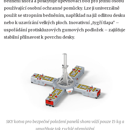
bednění shora a poskytuje upevňovací bod pro jednu osobu
používající osobní ochranné pomůcky. Lze ji univerzálně
použít se stropním bedněním, například na již odlitou desku
nebo k uzavírání velkých ploch. Inovativní „tygří tlapa“ –
uspořádání protiskluzových gumových podložek – zajišťuje
stabilní přilnavost k povrchu desky.
SKY kotva pro bezpečné položení panelů shora váží pouze 15 kg a
umožňuje tak rychlé přemístění