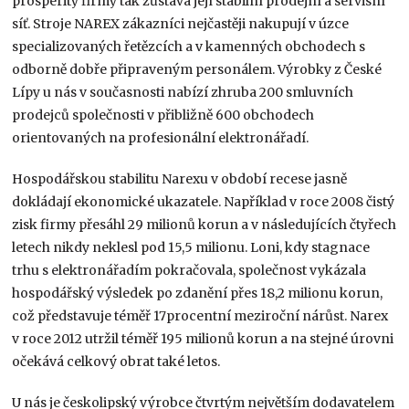
prosperity firmy tak zůstává její stabilní prodejní a servisní
síť. Stroje NAREX zákazníci nejčastěji nakupují v úzce
specializovaných řetězcích a v kamenných obchodech s
odborně dobře připraveným personálem. Výrobky z České
Lípy u nás v současnosti nabízí zhruba 200 smluvních
prodejců společnosti v přibližně 600 obchodech
orientovaných na profesionální elektronářadí.
Hospodářskou stabilitu Narexu v období recese jasně
dokládají ekonomické ukazatele. Například v roce 2008 čistý
zisk firmy přesáhl 29 milionů korun a v následujících čtyřech
letech nikdy neklesl pod 15,5 milionu. Loni, kdy stagnace
trhu s elektronářadím pokračovala, společnost vykázala
hospodářský výsledek po zdanění přes 18,2 milionu korun,
což představuje téměř 17procentní meziroční nárůst. Narex
v roce 2012 utržil téměř 195 milionů korun a na stejné úrovni
očekává celkový obrat také letos.
U nás je českolipský výrobce čtvrtým největším dodavatelem