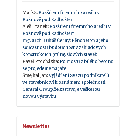
Mark8
:
Rozšíření firemního areálu v
Rožnově pod Radhoštěm
Aleš Franek
:
Rozšíření firemního areálu v
Rožnově pod Radhoštěm
Ing. arch. Lukáš Černý
:
Pěnobeton a jeho
současnost i budoucnost v základových
konstrukcích průmyslových staveb
Pavel Procházka
:
Po mostu z bílého betonu
se projedeme na jaře
Šmejkal Jan
:
Vyjádření Svazu podnikatelů
ve stavebnictví k oznámení společnosti
Central Group,že zastavuje veškerou
novou výstavbu
Newsletter