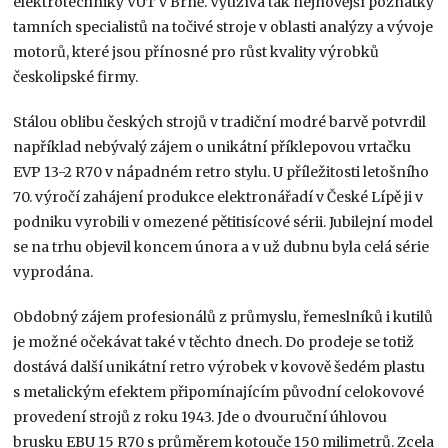
elektrotechniky VUT v Brně. Využívá tak nejnovější poznatky
tamních specialistů na točivé stroje v oblasti analýzy a vývoje
motorů, které jsou přínosné pro růst kvality výrobků
českolipské firmy.
Stálou oblibu českých strojů v tradiční modré barvě potvrdil
například nebývalý zájem o unikátní příklepovou vrtačku
EVP 13-2 R70 v nápadném retro stylu. U příležitosti letošního
70. výročí zahájení produkce elektronářadí v České Lípě ji v
podniku vyrobili v omezené pětitisícové sérii. Jubilejní model
se na trhu objevil koncem února a v už dubnu byla celá série
vyprodána.
Obdobný zájem profesionálů z průmyslu, řemeslníků i kutilů
je možné očekávat také v těchto dnech. Do prodeje se totiž
dostává další unikátní retro výrobek v kovově šedém plastu
s metalickým efektem připomínajícím původní celokovové
provedení strojů z roku 1943. Jde o dvouruční úhlovou
brusku EBU 15 R70 s průměrem kotouče 150 milimetrů. Zcela