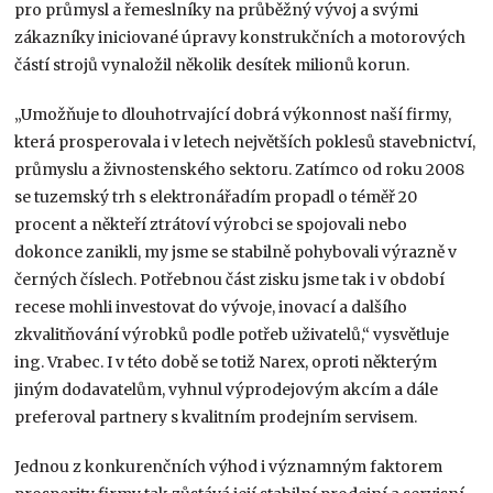
pro průmysl a řemeslníky na průběžný vývoj a svými
zákazníky iniciované úpravy konstrukčních a motorových
částí strojů vynaložil několik desítek milionů korun.
„Umožňuje to dlouhotrvající dobrá výkonnost naší firmy,
která prosperovala i v letech největších poklesů stavebnictví,
průmyslu a živnostenského sektoru. Zatímco od roku 2008
se tuzemský trh s elektronářadím propadl o téměř 20
procent a někteří ztrátoví výrobci se spojovali nebo
dokonce zanikli, my jsme se stabilně pohybovali výrazně v
černých číslech. Potřebnou část zisku jsme tak i v období
recese mohli investovat do vývoje, inovací a dalšího
zkvalitňování výrobků podle potřeb uživatelů,“ vysvětluje
ing. Vrabec. I v této době se totiž Narex, oproti některým
jiným dodavatelům, vyhnul výprodejovým akcím a dále
preferoval partnery s kvalitním prodejním servisem.
Jednou z konkurenčních výhod i významným faktorem