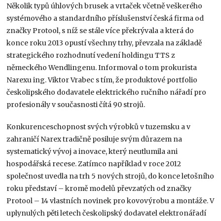
Několik typů úhlových brusek a vrtaček včetně veškerého
systémového a standardního příslušenství česká firma od
značky Protool, s níž se stále více překrývala a která do
konce roku 2013 opustí všechny trhy, převzala na základě
strategického rozhodnutí vedení holdingu TTS z
německého Wendlingenu. Informoval o tom prokurista
Narexu ing. Viktor Vrabec s tím, že produktové portfolio
českolipského dodavatele elektrického ručního nářadí pro
profesionály v současnosti čítá 90 strojů.
Konkurenceschopnost svých výrobků v tuzemsku a v
zahraničí Narex tradičně posiluje svým důrazem na
systematický vývoj a inovace, který neutlumila ani
hospodářská recese. Zatímco například v roce 2012
společnost uvedla na trh 5 nových strojů, do konce letošního
roku představí – kromě modelů převzatých od značky
Protool – 14 vlastních novinek pro kovovýrobu a montáže. V
uplynulých pěti letech českolipský dodavatel elektronářadí