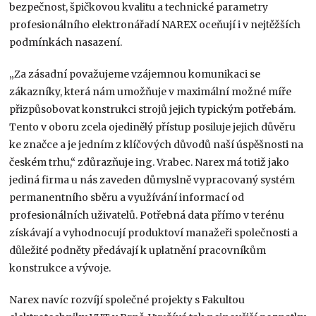
bezpečnost, špičkovou kvalitu a technické parametry
profesionálního elektronářadí NAREX oceňují i v nejtěžších
podmínkách nasazení.
„Za zásadní považujeme vzájemnou komunikaci se
zákazníky, která nám umožňuje v maximální možné míře
přizpůsobovat konstrukci strojů jejich typickým potřebám.
Tento v oboru zcela ojedinělý přístup posiluje jejich důvěru
ke značce a je jedním z klíčových důvodů naší úspěšnosti na
českém trhu,“ zdůrazňuje ing. Vrabec. Narex má totiž jako
jediná firma u nás zaveden důmyslně vypracovaný systém
permanentního sběru a využívání informací od
profesionálních uživatelů. Potřebná data přímo v terénu
získávají a vyhodnocují produktoví manažeři společnosti a
důležité podněty předávají k uplatnění pracovníkům
konstrukce a vývoje.
Narex navíc rozvíjí společné projekty s Fakultou