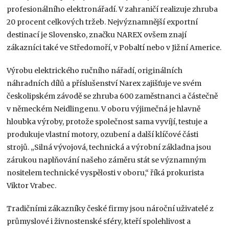
profesionálního elektronářadí. V zahraničí realizuje zhruba
20 procent celkových tržeb. Nejvýznamnější exportní
destinací je Slovensko, značku NAREX ovšem znají
zákazníci také ve Středomoří, v Pobaltí nebo v Jižní Americe.
Výrobu elektrického ručního nářadí, originálních
náhradních dílů a příslušenství Narex zajišťuje ve svém
českolipském závodě se zhruba 600 zaměstnanci a částečně
v německém Neidlingenu. V oboru výjimečná je hlavně
hloubka výroby, protože společnost sama vyvíjí, testuje a
produkuje vlastní motory, ozubení a další klíčové části
strojů. „Silná vývojová, technická a výrobní základna jsou
zárukou naplňování našeho záměru stát se významným
nositelem technické vyspělosti v oboru,“ říká prokurista
Viktor Vrabec.
Tradičními zákazníky české firmy jsou nároční uživatelé z
průmyslové i živnostenské sféry, kteří spolehlivost a