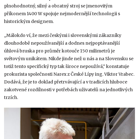
plnohodnotný, silný a obratný stroj se jmenovitým
příkonem 1400 W spojuje nejmodernější technologii s
historickým designem.
„Málokdo ví, že mezi českými i slovenskými zákazníky
dlouhodobě nepoužívanější a dodnes nejpoptávanější
úhlová bruska pro průměr kotouče 150 milimetrů je
světovým unikátem. Nikde jinde než u nás a na Slovensku se
totiž tento specifický typ tak široce nepoužívá,“ konstatuje
prokurista společnosti Narex z České Lípy ing. Viktor Vrabec.
Dodává, že je to doklad přetrvávající a v tradicích hluboce
zakotvené rozdílnosti v potřebách uživatelů na jednotlivých
trzích.