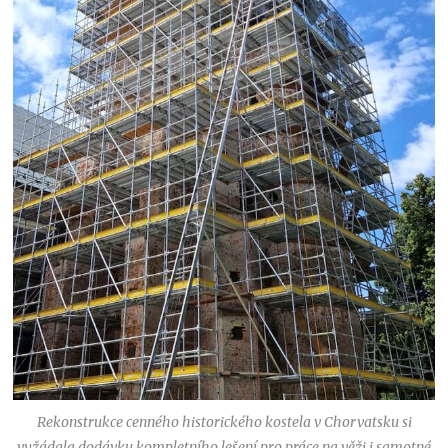
Rekonstrukce cenného historického kostela v Chorvatsku si
vyžádala dodávku kompletního lešení pro práce na věži i samotné