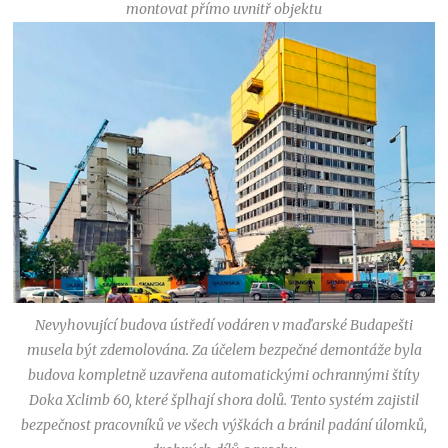
montovat přímo uvnitř objektu
Nevyhovující budova ústředí vodáren v maďarské Budapešti
musela být zdemolována. Za účelem bezpečné demontáže byla
budova kompletně uzavřena automatickými ochrannými štíty
Doka Xclimb 60, které šplhají shora dolů. Tento systém zajistil
bezpečnost pracovníků ve všech výškách a bránil padání úlomků,