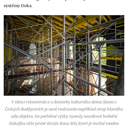
systémy Doka.
V rámci rekonstrukce a dostavby kulturního domu Slavia v
Českých Budějovicích je nově realizován například strop hlavního
sálu objektu. Do potřebné výšky vynesly nosníkové bednění
Dokaflex věže pevné skruže Staxo 100, které je možné snadno