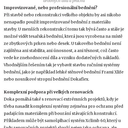
drobných dílů a prachu
Improvizované, nebo profesionální bednění?
Při stavbě nebo rekonstrukci velkého objektu by asi nikoho
nenapadlo použít improvizované bednění z materiálu
stavby. U menších rekonstrukcí tomu tak bývá často a stále je
možné vidět tesařská bednění, která jsou vyrobena na místě
ze zbytkových prken nebo desek. U takového bednění není
zajištěna ani stabilita, ani únosnost, a ani těsnost, což často
vede ke znehodnocení díla a vzniku dodatečných nákladů.
Vhodnějším řešením tak je vybavit stavbu ručními systémy
bednění, jako je například lehké stěnové bednění Frami Xlife
nebo nosníkové stropní bednění Dokaflex.
Komplexní podpora při velkých renovacích
Doka pomáhá také s renovací extrémních projektů, kdy je
třeba nasadit komplexní systémy zejména pro ochranu před
padajícím materiálem při bourání stávajících konstrukcí.
Příkladem může být samošplhací systém Xclimb 60, který u
řady renovačních projektů slouží nejen jako ochrana, ale