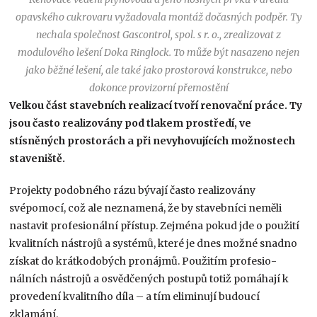
opavského cukrovaru vyžadovala montáž dočasných podpěr. Ty
nechala společnost Gascontrol, spol. s r. o., zrealizovat z
modulového lešení Doka Ringlock. To může být nasazeno nejen
jako běžné lešení, ale také jako prostorová konstrukce, nebo
dokonce provizorní přemostění
Velkou část stavebních realizací tvoří renovační práce. Ty
jsou často realizovány pod tlakem prostředí, ve
stísněných prostorách a při nevyhovujících možnostech
staveniště.
Projekty podobného rázu bývají často realizo­vány
svépomocí, což ale neznamená, že by stavebníci neměli
nastavit profesionální přístup. Zejména pokud jde o použití
kvalitních nástrojů a systémů, které je dnes možné snadno
získat do krátkodobých pronájmů. Použitím profesio­
nálních nástrojů a osvědčených postupů totiž pomáhají k
provedení kvalitního díla – a tím eli­minují budoucí
zklamání.