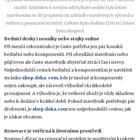
stavbě. Vzhledem k svislým odchylkám sedání bylo lešení
navrhováno ve 3D programu na základě rozměrových výkresů a
měření a posouzení na místě. Celkem bylo dodáno 1550 m2 lešení
Doka Ringlock
Bednicí desky i nosníky nebo stojky online
Při menší rekonstrukci je často potřeba jen pár kousků
bednění nebo komponentů. Při obesílání stavebnin nebo
půjčoven ale často stavebník zbytečně ztrácí čas i nervy.
Nejjednodušší cesta k bednění a komponentům je navštívit
stránku
shop.doka. com
, kde je možné si komponenty
nejen zakoupit, ale zároveň výhodně i krátkodobě
pronajmout. A výhodou je, že veškeré zboží je vždy skladem
nebo k dodání v krátké době. Pokud stavebník potřebuje pár
drobností, je
shop.doka.com
tou nejjednodušší cestou, jak
je získat obratem.
Renovace je vstřícná k životnímu prostředí
Rostoucí důraz na renovační projekty je pozitivním krokem