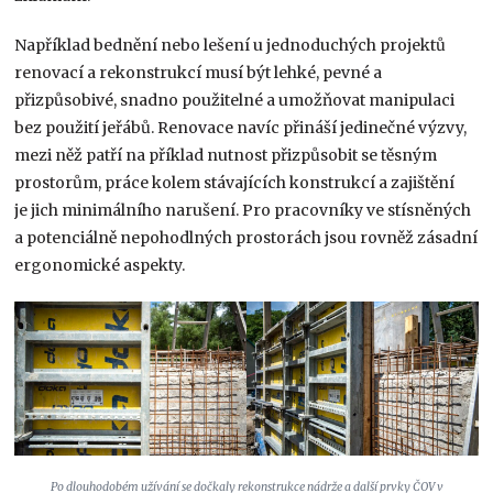
Například bednění nebo lešení u jednoduchých projektů
renovací a rekonstrukcí musí být lehké, pevné a
přizpůsobivé, snadno použitelné a umož­ňovat manipulaci
bez použití jeřábů. Renovace navíc přináší jedinečné výzvy,
mezi něž patří na­ příklad nutnost přizpůsobit se těsným
prostorům, práce kolem stávajících konstrukcí a zajištění
je­ jich minimálního narušení. Pro pracovníky ve stís­něných
a potenciálně nepohodlných prostorách jsou rovněž zásadní
ergonomické aspekty.
Po dlouhodobém užívání se dočkaly rekonstrukce nádrže a další prvky ČOV v