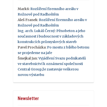
Mark8
:
Rozšíření firemního areálu v
Rožnově pod Radhoštěm
Aleš Franek
:
Rozšíření firemního areálu v
Rožnově pod Radhoštěm
Ing. arch. Lukáš Černý
:
Pěnobeton a jeho
současnost i budoucnost v základových
konstrukcích průmyslových staveb
Pavel Procházka
:
Po mostu z bílého betonu
se projedeme na jaře
Šmejkal Jan
:
Vyjádření Svazu podnikatelů
ve stavebnictví k oznámení společnosti
Central Group,že zastavuje veškerou
novou výstavbu
Newsletter