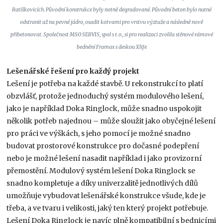
Ratíškovicích. Původní konstrukce byly notně degradované. Původní beton bylo nutné
odstranit až na pevné jádro, osadit kotvami pro vrstvu výztuže a následně nově
přibetonovat. Společnost MSO SERVIS, spol s r. o., si pro realizaci zvolila stěnové rámové
bednění Framax s deskou Xlife
Lešenářské řešení pro každý projekt
Lešení je potřeba na každé stavbě. U rekonstrukcí to platí
obzvlášť, protože jednoduchý systém modulového lešení,
jako je například Doka Ringlock, může snadno uspokojit
několik potřeb najednou – může sloužit jako obyčejné lešení
pro práci ve výškách, s jeho pomocí je možné snadno
budovat prostorové konstrukce pro dočasné podepření
nebo je možné lešení nasadit například i jako provizorní
přemostění. Modulový systém lešení Doka Ringlock se
snadno kompletuje a díky univerzalitě jednotlivých dílů
umožňuje vybudovat lešenářské konstrukce všude, kde je
třeba, a ve tvaru i velikosti, jaký ten který projekt potřebuje.
Lešení Doka Ringlock je navíc plně kompatibilní s bednicími