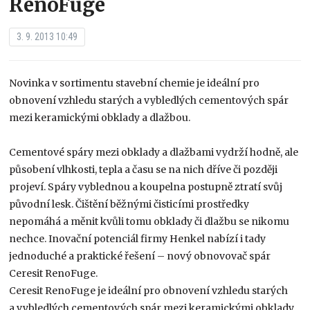
RenoFuge
3. 9. 2013 10:49
Novinka v sortimentu stavební chemie je ideální pro
obnovení vzhledu starých a vybledlých cementových spár
mezi keramickými obklady a dlažbou.
Cementové spáry mezi obklady a dlažbami vydrží hodně, ale
působení vlhkosti, tepla a času se na nich dříve či později
projeví. Spáry vyblednou a koupelna postupně ztratí svůj
původní lesk. Čištění běžnými čisticími prostředky
nepomáhá a měnit kvůli tomu obklady či dlažbu se nikomu
nechce. Inovační potenciál firmy Henkel nabízí i tady
jednoduché a praktické řešení – nový obnovovač spár
Ceresit RenoFuge.
Ceresit RenoFuge je ideální pro obnovení vzhledu starých
a vybledlých cementových spár mezi keramickými obklady