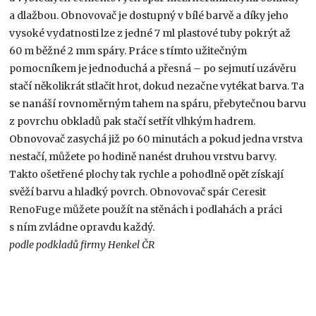
a dlažbou. Obnovovač je dostupný v bílé barvě a díky jeho
vysoké vydatnosti lze z jedné 7 ml plastové tuby pokrýt až
60 m běžné 2 mm spáry. Práce s tímto užitečným
pomocníkem je jednoduchá a přesná – po sejmutí uzávěru
stačí několikrát stlačit hrot, dokud nezačne vytékat barva. Ta
se nanáší rovnoměrným tahem na spáru, přebytečnou barvu
z povrchu obkladů pak stačí setřít vlhkým hadrem.
Obnovovač zasychá již po 60 minutách a pokud jedna vrstva
nestačí, můžete po hodině nanést druhou vrstvu barvy.
Takto ošetřené plochy tak rychle a pohodlně opět získají
svěží barvu a hladký povrch. Obnovovač spár Ceresit
RenoFuge můžete použít na stěnách i podlahách a práci
s ním zvládne opravdu každý.
podle podkladů firmy Henkel ČR