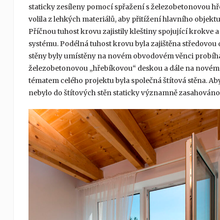
staticky zesíleny pomocí spřažení s železobetonovou 
volila z lehkých materiálů, aby přitížení hlavního objek
Příčnou tuhost krovu zajistily kleštiny spojující krokve
systému. Podélná tuhost krovu byla zajištěna středovou
stěny byly umístěny na novém obvodovém věnci probíhaj
železobetonovou „hřebíkovou“ deskou a dále na novém
tématem celého projektu byla společná štítová stěna. A
nebylo do štítových stěn staticky významně zasahováno