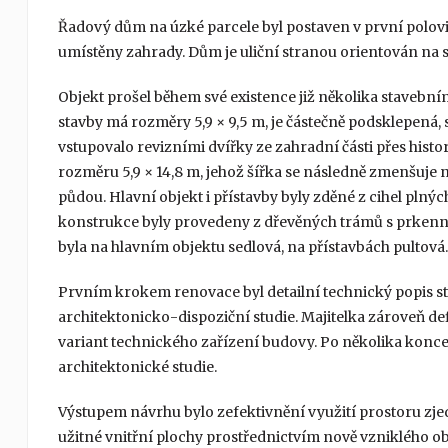
Řadový dům na úzké parcele byl postaven v první polovině
umístěny zahrady. Dům je uliční stranou orientován na se
Objekt prošel během své existence již několika stavebním
stavby má rozměry 5,9 × 9,5 m, je částečně podsklepená, 
vstupovalo revizními dvířky ze zahradní části přes histo
rozměru 5,9 × 14,8 m, jehož šířka se následně zmenšuje 
půdou. Hlavní objekt i přístavby byly zděné z cihel plný
konstrukce byly provedeny z dřevěných trámů s prkenn
byla na hlavním objektu sedlová, na přístavbách pultová.
Prvním krokem renovace byl detailní technický popis st
architektonicko-dispoziční studie. Majitelka zároveň de
variant technického zařízení budovy. Po několika konc
architektonické studie.
Výstupem návrhu bylo zefektivnění využití prostoru zjed
užitné vnitřní plochy prostřednictvím nově vzniklého o