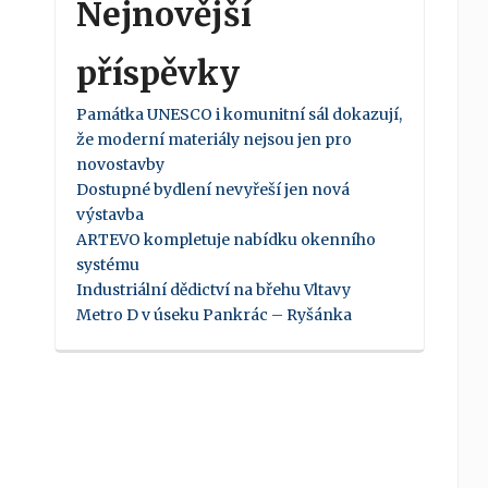
Nejnovější
příspěvky
Památka UNESCO i komunitní sál dokazují,
že moderní materiály nejsou jen pro
novostavby
Dostupné bydlení nevyřeší jen nová
výstavba
ARTEVO kompletuje nabídku okenního
systému
Industriální dědictví na břehu Vltavy
Metro D v úseku Pankrác – Ryšánka