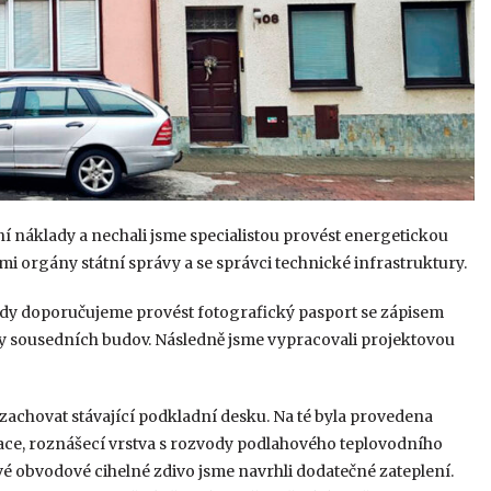
ní náklady a nechali jsme specialistou provést energetickou
mi orgány státní správy a se správci technické infrastruktury.
ždy doporučujeme provést fotografický pasport se zápisem
ky sousedních budov. Následně jsme vypracovali projektovou
zachovat stávající podkladní desku. Na té byla provedena
lace, roznášecí vrstva s rozvody podlahového teplovodního
tvé obvodové cihelné zdivo jsme navrhli dodatečné zateplení.