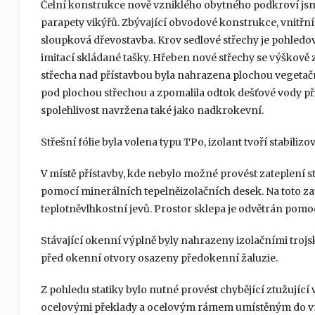
Čelní konstrukce nově vzniklého obytného podkroví jsm
parapety vikýřů. Zbývající obvodové konstrukce, vnitřní
sloupková dřevostavba. Krov sedlové střechy je pohled
imitací skládané tašky. Hřeben nové střechy se výškově z
střecha nad přístavbou byla nahrazena plochou vegetační 
pod plochou střechou a zpomalila odtok dešťové vody při
spolehlivost navržena také jako nadkrokevní.
Střešní fólie byla volena typu TPo, izolant tvoří stabiliz
V místě přístavby, kde nebylo možné provést zateplení s
pomocí minerálních tepelněizolačních desek. Na toto z
teplotněvlhkostní jevů. Prostor sklepa je odvětrán pomoc
Stávající okenní výplně byly nahrazeny izolačními trojsk
před okenní otvory osazeny předokenní žaluzie.
Z pohledu statiky bylo nutné provést chybějící ztužující
ocelovými překlady a ocelovým rámem umístěným do vnit