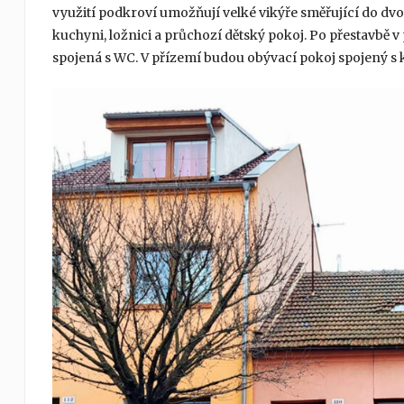
využití podkroví umožňují velké vikýře směřující do dvor
kuchyni, ložnici a průchozí dětský pokoj. Po přestavbě 
spojená s WC. V přízemí budou obývací pokoj spojený s ku