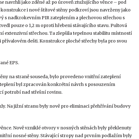
e navrhli jako zděné až po úroveň ztužujícího věnce – pod
 konstrukce i nové štítové stěny podkroví jsou navrženy jako
ový s nadkrokevním PIR zateplením a plechovou střechou s
vedl pouze o 1,2 m oproti hřebeni stávajícího stavu. Pultová
extenzivní střechou. Ta zlepšila tepelnou stabilitu místností
 přívalovém dešti. Konstrukce ploché střechy byla pro svou
ované EPS.
těny na straně souseda, bylo provedeno vnitřní zateplení
ateplení byl zpracován konkrétní návrh s posouzením
í potrubí nad střešní rovinu.
ly. Na jižní stranu byly nově pro eliminaci přehřívání budovy
 věnce. Nově vzniklé otvory v nosných stěnách byly překlenuty
řní nosné stěny. Stávající stropy nad prvním podlažím byly