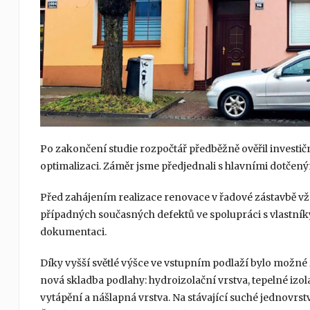
Po zakončení studie rozpočtář předběžně ověřil investič
optimalizaci. Záměr jsme předjednali s hlavními dotčený
Před zahájením realizace renovace v řadové zástavbě v
případných současných defektů ve spolupráci s vlastní
dokumentaci.
Díky vyšší světlé výšce ve vstupním podlaží bylo možné 
nová skladba podlahy: hydroizolační vrstva, tepelné izo
vytápění a nášlapná vrstva. Na stávající suché jednovrs