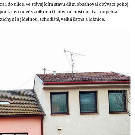
a i do ulice. Ve stávajícím stavu dům obsahoval obývací pokoj,
v podkroví nově vzniknou tři obytné místnosti a koupelna
chyní a jídelnou, schodiště, velká šatna a ložnice.