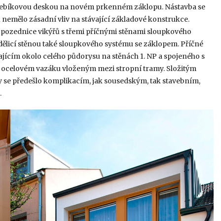
hřebíkovou deskou na novém prkenném záklopu. Nástavba se
tu nemělo zásadní vliv na stávající základové konstrukce.
 a pozednice vikýřů s třemi příčnými stěnami sloupkového
 dělicí stěnou také sloupkového systému se záklopem. Příčné
ícím okolo celého půdorysu na stěnách 1. NP a spojeného s
 ocelovém vazáku vloženým mezi stropní tramy. Složitým
by se předešlo komplikacím, jak sousedským, tak stavebním,
.