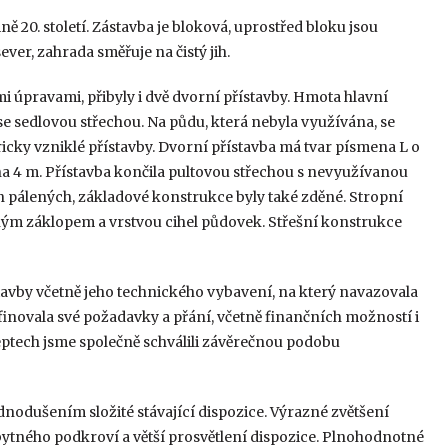
 20. století. Zástavba je bloková, uprostřed bloku jsou
ver, zahrada směřuje na čistý jih.
i úpravami, přibyly i dvě dvorní přístavby. Hmota hlavní
se sedlovou střechou. Na půdu, která nebyla využívána, se
ricky vzniklé přístavby. Dvorní přístavba má tvar písmena L o
na 4 m. Přístavba končila pultovou střechou s nevyužívanou
ch pálených, základové konstrukce byly také zděné. Stropní
ým záklopem a vrstvou cihel půdovek. Střešní konstrukce
avby včetně jeho technického vybavení, na který navazovala
finovala své požadavky a přání, včetně finančních možností i
eptech jsme společně schválili závěrečnou podobu
nodušením složité stávající dispozice. Výrazné zvětšení
bytného podkroví a větší prosvětlení dispozice. Plnohodnotné