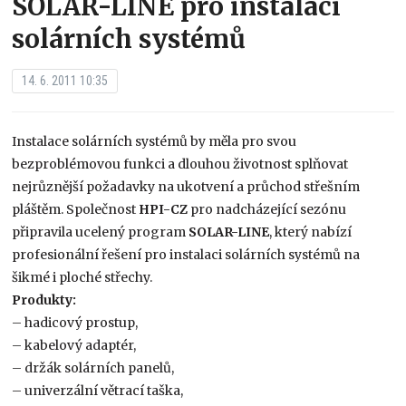
SOLAR-LINE pro instalaci
solárních systémů
14. 6. 2011 10:35
Instalace solárních systémů by měla pro svou
bezproblémovou funkci a dlouhou životnost splňovat
nejrůznější požadavky na ukotvení a průchod střešním
pláštěm. Společnost
HPI-CZ
pro nadcházející sezónu
připravila ucelený program
SOLAR-LINE
, který nabízí
profesionální řešení pro instalaci solárních systémů na
šikmé i ploché střechy.
Produkty:
– hadicový prostup,
– kabelový adaptér,
– držák solárních panelů,
– univerzální větrací taška,