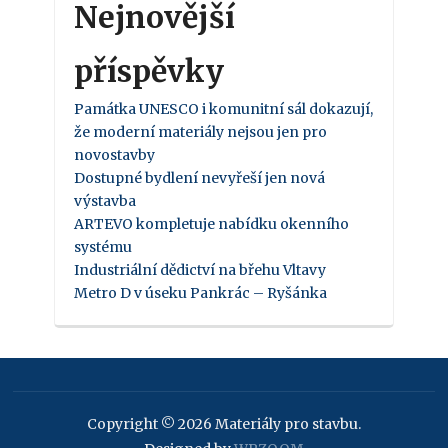
Nejnovější
příspěvky
Památka UNESCO i komunitní sál dokazují,
že moderní materiály nejsou jen pro
novostavby
Dostupné bydlení nevyřeší jen nová
výstavba
ARTEVO kompletuje nabídku okenního
systému
Industriální dědictví na břehu Vltavy
Metro D v úseku Pankrác – Ryšánka
Copyright © 2026 Materiály pro stavbu.