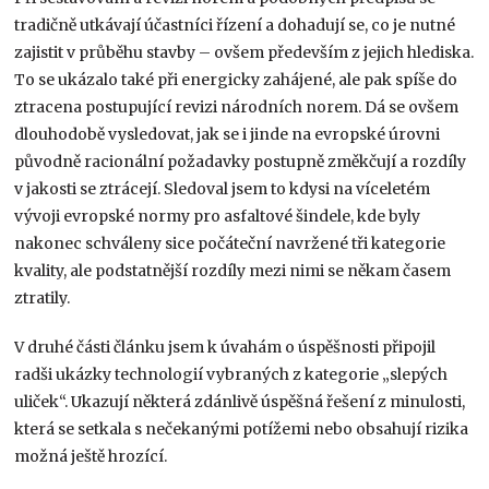
tradičně utkávají účastníci řízení a dohadují se, co je nutné
zajistit v průběhu stavby – ovšem především z jejich hlediska.
To se ukázalo také při energicky zahájené, ale pak spíše do
ztracena postupující revizi národních norem. Dá se ovšem
dlouhodobě vysledovat, jak se i jinde na evropské úrovni
původně racionální požadavky postupně změkčují a rozdíly
v jakosti se ztrácejí. Sledoval jsem to kdysi na víceletém
vývoji evropské normy pro asfaltové šindele, kde byly
nakonec schváleny sice počáteční navržené tři kategorie
kvality, ale podstatnější rozdíly mezi nimi se někam časem
ztratily.
V druhé části článku jsem k úvahám o úspěšnosti připojil
radši ukázky technologií vybraných z kategorie „slepých
uliček“. Ukazují některá zdánlivě úspěšná řešení z minulosti,
která se setkala s nečekanými potížemi nebo obsahují rizika
možná ještě hrozící.