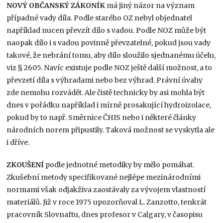
NOVÝ OBČANSKÝ ZÁKONÍK
má jiný názor na význam
případné vady díla. Podle starého OZ nebyl objednatel
například nucen převzít dílo s vadou. Podle NOZ může být
naopak dílo i s vadou povinně převzatelné, pokud jsou vady
takové, že nebrání tomu, aby dílo sloužilo sjednanému účelu,
viz § 2605. Navíc existuje podle NOZ ještě další možnost, a to
převzetí díla s výhradami nebo bez výhrad. Právní úvahy
zde nemohu rozvádět. Ale čistě technicky by asi mohla být
dnes v pořádku například i mírně prosakující hydroizolace,
pokud by to např. Směrnice ČHIS nebo i některé články
národních norem připustily. Taková možnost se vyskytla ale
i dříve.
ZKOUŠENÍ
podle jednotné metodiky by mělo pomáhat.
Zkušební metody specifikované nejlépe mezinárodními
normami však odjakživa zaostávaly za vývojem vlastností
materiálů. Již v roce 1975 upozorňoval L. Zanzotto, tenkrát
pracovník Slovnaftu, dnes profesor v Calgary, v časopisu