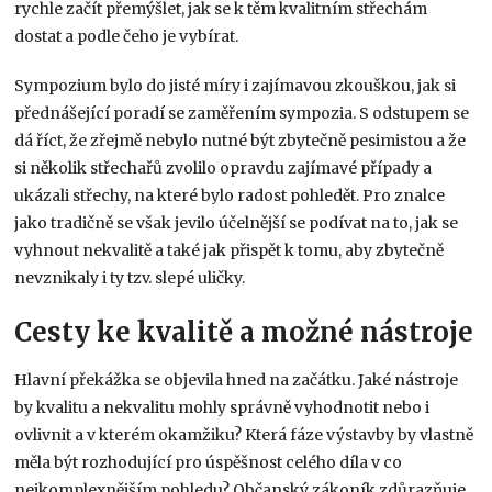
rychle začít přemýšlet, jak se k těm kvalitním střechám
dostat a podle čeho je vybírat.
Sympozium bylo do jisté míry i zajímavou zkouškou, jak si
přednášející poradí se zaměřením sympozia. S odstupem se
dá říct, že zřejmě nebylo nutné být zbytečně pesimistou a že
si několik střechařů zvolilo opravdu zajímavé případy a
ukázali střechy, na které bylo radost pohledět. Pro znalce
jako tradičně se však jevilo účelnější se podívat na to, jak se
vyhnout nekvalitě a také jak přispět k tomu, aby zbytečně
nevznikaly i ty tzv. slepé uličky.
Cesty ke kvalitě a možné nástroje
Hlavní překážka se objevila hned na začátku. Jaké nástroje
by kvalitu a nekvalitu mohly správně vyhodnotit nebo i
ovlivnit a v kterém okamžiku? Která fáze výstavby by vlastně
měla být rozhodující pro úspěšnost celého díla v co
nejkomplexnějším pohledu? Občanský zákoník zdůrazňuje