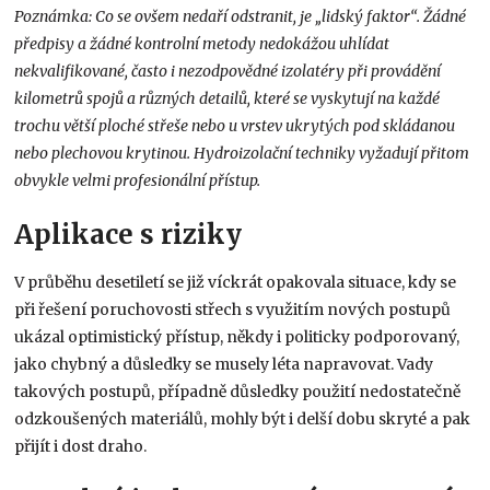
Poznámka: Co se ovšem nedaří odstranit, je „lidský faktor“. Žádné
předpisy a žádné kontrolní metody nedokážou uhlídat
nekvalifikované, často i nezodpovědné izolatéry při provádění
kilometrů spojů a různých detailů, které se vyskytují na každé
trochu větší ploché střeše nebo u vrstev ukrytých pod skládanou
nebo plechovou krytinou. Hydroizolační techniky vyžadují přitom
obvykle velmi profesionální přístup.
Aplikace s riziky
V průběhu desetiletí se již víckrát opakovala situace, kdy se
při řešení poruchovosti střech s využitím nových postupů
ukázal optimistický přístup, někdy i politicky podporovaný,
jako chybný a důsledky se musely léta napravovat. Vady
takových postupů, případně důsledky použití nedostatečně
odzkoušených materiálů, mohly být i delší dobu skryté a pak
přijít i dost draho.