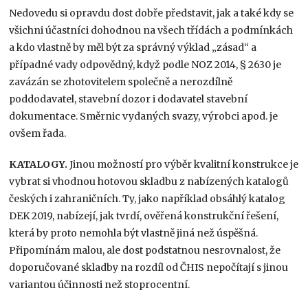
Nedovedu si opravdu dost dobře představit, jak a také kdy se
všichni účastníci dohodnou na všech třídách a podmínkách
a kdo vlastně by měl být za správný výklad „zásad“ a
případné vady odpovědný, když podle NOZ 2014, § 2630 je
zavázán se zhotovitelem společně a nerozdílně
poddodavatel, stavební dozor i dodavatel stavební
dokumentace. Směrnic vydaných svazy, výrobci apod. je
ovšem řada.
KATALOGY.
Jinou možností pro výběr kvalitní konstrukce je
vybrat si vhodnou hotovou skladbu z nabízených katalogů
českých i zahraničních. Ty, jako například obsáhlý katalog
DEK 2019, nabízejí, jak tvrdí, ověřená konstrukční řešení,
která by proto nemohla být vlastně jiná než úspěšná.
Připomínám malou, ale dost podstatnou nesrovnalost, že
doporučované skladby na rozdíl od ČHIS nepočítají s jinou
variantou účinnosti než stoprocentní.