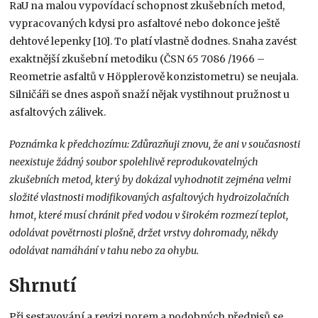
RaU na malou vypovídací schopnost zkušebních metod,
vypracovaných kdysi pro asfaltové nebo dokonce ještě
dehtové lepenky [10]. To platí vlastně dodnes. Snaha zavést
exaktnější zkušební metodiku (ČSN 65 7086 /1966 –
Reometrie asfaltů v Höpplerově konzistometru) se neujala.
Silničáři se dnes aspoň snaží nějak vystihnout pružnost u
asfaltových zálivek.
Poznámka k předchozímu: Zdůrazňuji znovu, že ani v současnosti
neexistuje žádný soubor spolehlivě reprodukovatelných
zkušebních metod, který by dokázal vyhodnotit zejména velmi
složité vlastnosti modifikovaných asfaltových hydroizolačních
hmot, které musí chránit před vodou v širokém rozmezí teplot,
odolávat povětrnosti plošně, držet vrstvy dohromady, někdy
odolávat namáhání v tahu nebo za ohybu.
Shrnutí
Při sestavování a revizi norem a podobných předpisů se