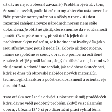
už dávno nejsou obecně závazné.) Problém bývá už v tom,
že soudci nevědí, podle které normy a kterého ustanovení se
řídit, protože normy stárnou a někdy v roce 2011 dost
razantně zahájená revize národních norem není stále
dokončena. Je obtížné zjistit, které znění se dá v současnosti
použít. (Evropské normy, při vší úctě k jejich dosti
problematickým tvůrcům, se k hodnocení kvality díla, jako
jsou střechy, moc použít nedají.). Jak bylo již doporučeno,
máme se společně se soudy obracet o pomoc na ostřílené
znalce, kteří již prošli řadou „slepých uliček“ a mají s nimi své
zkušenosti. Nedovídáme se však, jak se dobrat skutečnosti,
když se dnes při obrovské nabídce nových materiálů i
technologií charakter a počet vad dost změnil a orientace je
dost obtížná.
Tato otázka není zcela od věci. Dokonce už můj pradědeček
kdysi dávno viděl podobný problém, i když ve zcela jiném
oboru, v březnu 1845, si pro dizertační práci vybral téma