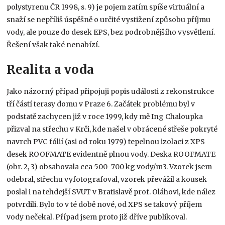
polystyrenu ČR 1998, s. 9) je pojem zatím spíše virtuální a
snaží se nepříliš úspěšně o určité vystižení způsobu příjmu
vody, ale pouze do desek EPS, bez podrobnějšího vysvětlení.
Řešení však také nenabízí.
Realita a voda
Jako názorný případ připojuji popis události z rekonstrukce
tří částí terasy domu v Praze 6. Začátek problému byl v
podstatě zachycen již v roce 1999, kdy mě Ing Chaloupka
přizval na střechu v Krči, kde našel v obrácené střeše pokryté
navrch PVC fólií (asi od roku 1979) tepelnou izolaci z XPS
desek ROOFMATE evidentně plnou vody. Deska ROOFMATE
(obr. 2, 3) obsahovala cca 500–700 kg vody/m3. Vzorek jsem
odebral, střechu vyfotografoval, vzorek převážil a kousek
poslal i na tehdejší SVUT v Bratislavě prof. Oláhovi, kde nález
potvrdili. Bylo to v té době nové, od XPS se takový příjem
vody nečekal. Případ jsem proto již dříve publikoval.