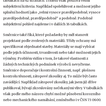
tabulkách na 62 stranách. Třídění však používá velmi
subjektivní kriteria. Například spolehlivost a možnost jejího
splnění hodnotí jako „velmi vysoce pravděpodobně, vysoce
pravděpodobně, pravděpodobně“ a podobně. Podobně
subjektivní pohled najdeme i v dalších 16 tabulkách.
Směrnice také říká, které požadavky by měl stanovit
projektant podle zvolených materiálů. Třídy ochrany má
specifikovat objednatel stavby. Materiály se mají vybírat
podle jejich účinnosti, trvanlivosti nebo také možnosti jejich
výměny. Problém vidím v tom, že takové vlastnosti z
žádných technických podmínek výrobců nevyčteme.
Směrnice doporučuje i kontrolní činnosti, např. plošnou
kontrolu těsnosti, zátopové zkoušky aj. To může být často
zavádějící. Například zátopové zkoušky, jak jsem již dříve
publikoval, bývají zkreslovány nečekanými vlivy. V tabulkách
však podle mého názoru chybí možné působení korozního
nebo mechanického namáhání, zmíněného i v ČSN 73 0600.