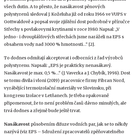
všech dutin. A to přesto, že nasákavost pěnových
polystyrenů sledoval J. Koželuha již od roku 1966 ve VUPS v
Gottwaldově a popsal svoje zjištění dost podrobně v příručce
Střechy s povlakovymi krytinami v roce 1980. Napsal: „V
jedno- i dvouplášťových střechách jsme naráželi na EPS s
obsahem vody nad 3000 % hmotnosti…“ [2].
To dodnes odmítají akceptovat i odborníci z řad výrobců
polystyrenu. Napsali: „EPS je prakticky nenasákavý.
Nasákavost je max. 0,5 %…“ (J. Vaverka a J. Chybík, 1998). Dost
se tomu divila i vloni (2019) pracovnice firmy Fibran Nord,
vyrábějící termoizolační materiály ve Slovinsku, při
kongresu Izolace v Letňanech. Je třeba opakovaně
připomenout, že to není problém časů dávno minulých, ale
trvá dodnes a zřejmě bude ještě trvat.
Nasákavost
působením difuze vodních par, jak se to někdy
nazývá (viz EPS – Sdružení zpracovatelů zpěňovatelného