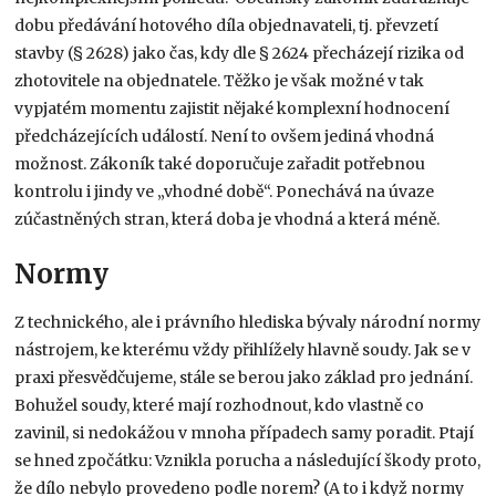
dobu předávání hotového díla objednavateli, tj. převzetí
stavby (§ 2628) jako čas, kdy dle § 2624 přecházejí rizika od
zhotovitele na objednatele. Těžko je však možné v tak
vypjatém momentu zajistit nějaké komplexní hodnocení
předcházejících událostí. Není to ovšem jediná vhodná
možnost. Zákoník také doporučuje zařadit potřebnou
kontrolu i jindy ve „vhodné době“. Ponechává na úvaze
zúčastněných stran, která doba je vhodná a která méně.
Normy
Z technického, ale i právního hlediska bývaly národní normy
nástrojem, ke kterému vždy přihlížely hlavně soudy. Jak se v
praxi přesvědčujeme, stále se berou jako základ pro jednání.
Bohužel soudy, které mají rozhodnout, kdo vlastně co
zavinil, si nedokážou v mnoha případech samy poradit. Ptají
se hned zpočátku: Vznikla porucha a následující škody proto,
že dílo nebylo provedeno podle norem? (A to i když normy