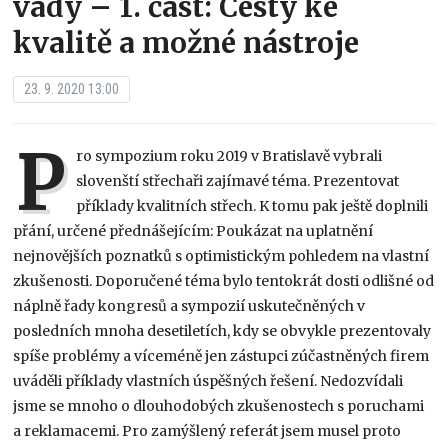
vady – 1. část: Cesty ke
kvalitě a možné nástroje
23. 9. 2020 13:00
P
ro sympozium roku 2019 v Bratislavě vybrali
slovenští střechaři zajímavé téma. Prezentovat
příklady kvalitních střech. K tomu pak ještě doplnili
přání, určené přednášejícím: Poukázat na uplatnění
nejnovějších poznatků s optimistickým pohledem na vlastní
zkušenosti. Doporučené téma bylo tentokrát dosti odlišné od
náplně řady kongresů a sympozií uskutečněných v
posledních mnoha desetiletích, kdy se obvykle prezentovaly
spíše problémy a víceméně jen zástupci zúčastněných firem
uváděli příklady vlastních úspěšných řešení. Nedozvídali
jsme se mnoho o dlouhodobých zkušenostech s poruchami
a reklamacemi. Pro zamýšlený referát jsem musel proto