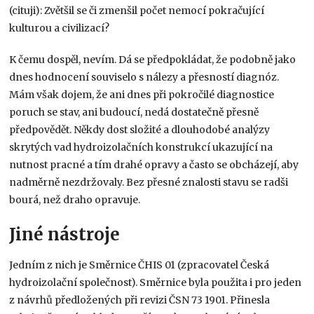
(cituji): Zvětšil se či zmenšil počet nemocí pokračující
kulturou a civilizací?
K čemu dospěl, nevím. Dá se předpokládat, že podobně jako
dnes hodnocení souviselo s nálezy a přesností diagnóz.
Mám však dojem, že ani dnes při pokročilé diagnostice
poruch se stav, ani budoucí, nedá dostatečně přesně
předpovědět. Někdy dost složité a dlouhodobé analýzy
skrytých vad hydroizolačních konstrukcí ukazující na
nutnost pracné a tím drahé opravy a často se obcházejí, aby
nadměrně nezdržovaly. Bez přesné znalosti stavu se radši
bourá, než draho opravuje.
Jiné nástroje
Jedním z nich je Směrnice ČHIS 01 (zpracovatel Česká
hydroizolační společnost). Směrnice byla použita i pro jeden
z návrhů předložených při revizi ČSN 73 1901. Přinesla