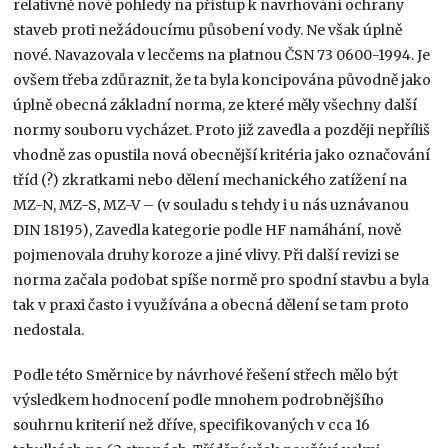
relativně nové pohledy na přístup k navrhování ochrany
staveb proti nežádoucímu působení vody. Ne však úplně
nové. Navazovala v lecčems na platnou ČSN 73 0600-1994. Je
ovšem třeba zdůraznit, že ta byla koncipována původně jako
úplně obecná základní norma, ze které měly všechny další
normy souboru vycházet. Proto již zavedla a později nepříliš
vhodně zas opustila nová obecnější kritéria jako označování
tříd (?) zkratkami nebo dělení mechanického zatížení na
MZ-N, MZ-S, MZ-V – (v souladu s tehdy i u nás uznávanou
DIN 18195), Zavedla kategorie podle HF namáhání, nově
pojmenovala druhy koroze a jiné vlivy. Při další revizi se
norma začala podobat spíše normě pro spodní stavbu a byla
tak v praxi často i využívána a obecná dělení se tam proto
nedostala.
Podle této Směrnice by návrhové řešení střech mělo být
výsledkem hodnocení podle mnohem podrobnějšího
souhrnu kriterií než dříve, specifikovaných v cca 16