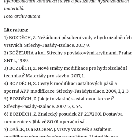
hydroizolačních konstrukcí staveb a posuzování hydroizolačních
materiálů.
Foto: archiv autora
Literatura:
1) BOZDĚCH, Z. Nežádoucí působení vody v hydroizolačních
vrstvách. Střechy-Fasády-Izolace. 2017, 9.
2) KOŽELUHA a kol. Střechy s povlakovými krytinami, Praha:
SNTL, 1989.
3) BOZDĚCH, Z. Nové směry modifikace pro hydroizolační
techniku? Materiály pro stavbu. 2017, 1.
4) BOZDĚCH, Z. Cesty k modifikaci asfaltových pásů a
sporná APP modifikace. Střechy-FasádyIzolace. 2009, 1, 2, 3.
5) BOZDĚCH, Z. Jak je to vlastně s asfaltovou korozí?
Střechy-Fasády-Izolace. 2007, 5, s. 54.
6) BOZDĚCH, Z. Znalecký posudek ZP 217/2001 Dostavba
nemocnice v Jihlavě SO 01 operační sál.
7) DAŠEK, O. a KUDRNA J. Vrstvy vozovek s asfaltem
modifikovaným pryžovým granulátem. Materiály pro