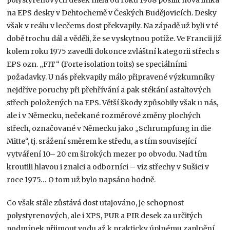
na EPS desky v Dehtochemě v Českých Budějovicích. Desky
však v reálu v lecčems dost překvapily. Na západě už byli v té
době trochu dál a věděli, že se vyskytnou potíže. Ve Francii již
kolem roku 1975 zavedli dokonce zvláštní kategorii střech s
EPS ozn. „FIT“ (Forte isolation toits) se speciálními
požadavky. U nás překvapily málo připravené výzkumníky
nejdříve poruchy při přehřívání a pak stékání asfaltových
střech položených na EPS. Větší škody způsobily však u nás,
ale i v Německu, nečekané rozměrové změny plochých
střech, označované v Německu jako „Schrumpfung in die
Mitte“, tj. srážení směrem ke středu, a s tím související
vytváření 10– 20 cm širokých mezer po obvodu. Nad tím
kroutili hlavou i znalci a odborníci – viz střechy v Sušici v
roce 1975… O tom už bylo napsáno hodně.
Co však stále zůstává dost utajováno, je schopnost
polystyrenových, ale i XPS, PUR a PIR desek za určitých
podmínek přijmout vodu až k prakticky úplnému zaplnění