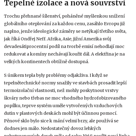
Tepelné izolace a nová souvrství
Trochu přehnané šílenství, poháněné myšlenkou snížení
globálního oteplování za každou cenu, zasáhlo Evropu již
naplno, jenže ideologické záměry se netýkají třetího světa,
jak říká Ondřej Neff. Afrika, Asie, jižní Amerika svůj
devadesátiprocentní podíl na tvorbě emisí nehodlají moc
redukovat a komíny nechávají kouřit dál. A elektřina je na
velkých kontinentech obtížně dostupná.
S únikem tepla byly problémy odjakživa. I když se
tepelnětechnické normy snažily ve stavbách prosadit lepší
termoizolační vlastnosti, než mohly poskytnout vrstvy
škváry nebo třebas ne moc vhodného hydrofobizovaného
popílku, teprve systém uměle vytvořených vzduchových
dutin v plastových deskách mohl být účinnou pomocí.
Pěnové sklo bylo sice k mání velmi brzy, ale používá se
dodnes jen málo. Nedostatečný dovoz lehkých
polystyrenových desek měla od roku 1968 posílit nová linka