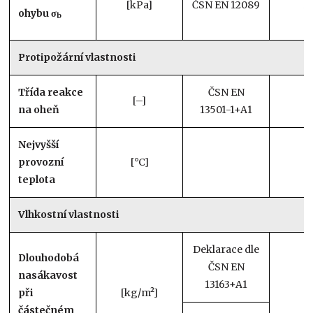
[kPa]
ČSN EN 12089
2
ohybu σ
b
Protipožární vlastnosti
Třída reakce
ČSN EN
[–]
E
na oheň
13501-1+A1
Nejvyšší
provozní
[°C]
8
teplota
Vlhkostní vlastnosti
Deklarace dle
Dlouhodobá
ČSN EN
nasákavost
13163+A1
při
[kg/m²]
0
částečném