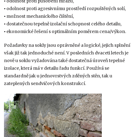
▪ odolnost proti působení mrazu,
▪ odolnost proti agresivnímu prostředí rozpuštěných solí,
▪ možnost mechanického čištění,
▪ dostatečnou tepelně izolační schopnost celého detailu,
▪ ekonomické řešení s optimálním poměrem cena/výkon.
Požadavky na sokly jsou oprávněné a logické, jejich splnění
však již tak jednoduché není. V posledních dvaceti letech je
nově u soklu vyžadována také dostatečná úroveň tepelné
izolace, která má v detailu řadu funkcí. Používá se
standardně jak u jednovrstvých zděných stěn, tak u
zateplených sendvičových konstrukcí.