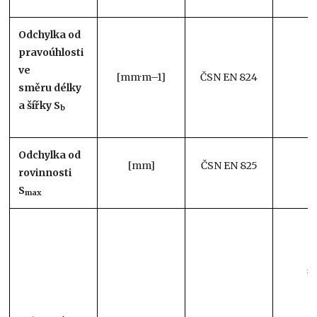
Odchylka od
pravoúhlosti
ve
[mm·m–1]
ČSN EN 824
±
směru
délky
a šířky S
b
Odchylka od
[mm]
ČSN EN 825
rovinnosti
S
max
±0