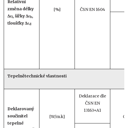
Relativní
změna délky
[%]
ČSN EN 1604
Δε
, šířky Δε
,
l
b
tloušťky Δε
d
Tepelnětechnické vlastnosti
Deklarace dle
ČSN EN
Deklarovaný
13163+A1
součinitel
[W/m.k]
0,
tepelné