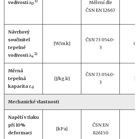
1)
vodivosti λ
Měření dle
D
ČSN EN 12667
Návrhový
součinitel
ČSN 73 0540-
[W/m.k]
0,
tepelné
3
2)
vodivosti λ
u
Měrná
ČSN 73 0540-
tepelná
[J/kg.k]
12
3
kapacita c
d
Mechanické vlastnosti
Napětí v tlaku
při 10%
ČSN EN
[kPa]
deformaci
826150