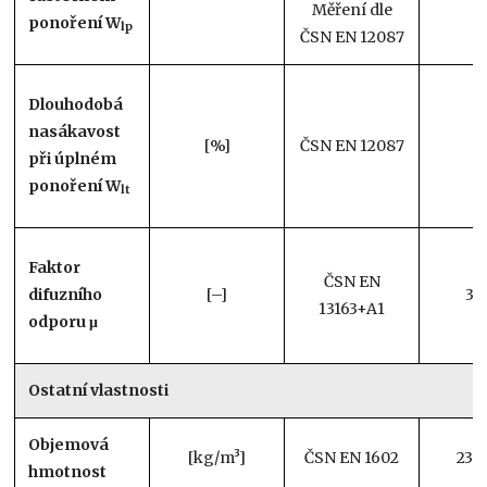
Měření dle
ponoření W
lp
ČSN EN 12087
Dlouhodobá
nasákavost
[%]
ČSN EN 12087
při úplném
ponoření W
lt
Faktor
ČSN EN
difuzního
[–]
30
13163+A1
odporu μ
Ostatní vlastnosti
Objemová
[kg/m³]
ČSN EN 1602
23–
hmotnost