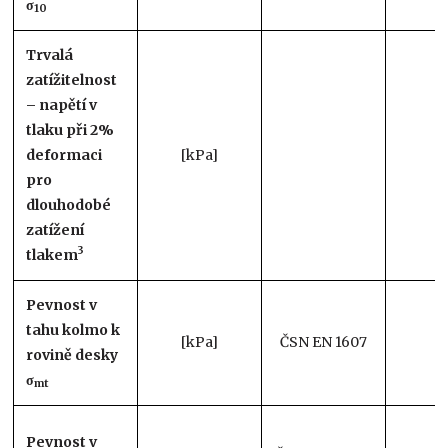
σ
10
Trvalá
zatížitelnost
– napětí v
tlaku při 2%
deformaci
[kPa]
3
pro
dlouhodobé
zatížení
3
tlakem
Pevnost v
tahu kolmo k
[kPa]
ČSN EN 1607
1
rovině desky
σ
mt
Pevnost v