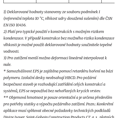
1) Deklarované hodnoty stanoveny ze souboru podmínek I
(referenční teplota 10 °C, vlhkost udry dosažená sušením) dle ČSN
EN ISO 10456.
2) Platí pro typické použití v konstrukcích s možným rizikem
kondenzace. V případě konstrukce bez možného rizika kondenzace
vlhkosti je možné použít deklarované hodnoty součinitele tepelné
vodivosti.
3) Pro zatížení menší možno deformaci lineárně interpolovat k
nule.
* Samozhášivost EPS je zajištěna pomocí retardéru hoření na bázi
polymeru. Izolační desky neobsahují HBCD. Pro požární
bezpečnost staveb je rozhodující zatřídění celých konstrukcí a
systémů, EPS se nepoužívá bez nehořlavých krycích vrstev.
** Objemová hmotnost je pouze orientační a je určena především
pro potřeby statiky a výpočtu požárního zatížení. Pozn.: Konkrétní
aplikace musí splňovat obecné požadavky technických podkladů
Divize Isover, Saint-Gobain Construction Products CZ, a. s., platných