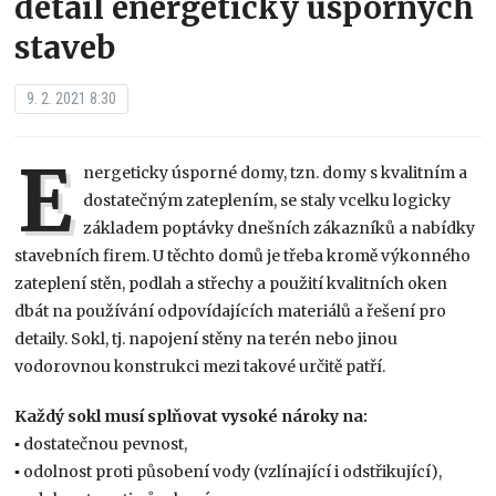
detail energeticky úsporných
staveb
9. 2. 2021 8:30
E
nergeticky úsporné domy, tzn. domy s kvalitním a
dostatečným zateplením, se staly vcelku logicky
základem poptávky dnešních zákazníků a nabídky
stavebních firem. U těchto domů je třeba kromě výkonného
zateplení stěn, podlah a střechy a použití kvalitních oken
dbát na používání odpovídajících materiálů a řešení pro
detaily. Sokl, tj. napojení stěny na terén nebo jinou
vodorovnou konstrukci mezi takové určitě patří.
Každý sokl musí splňovat vysoké nároky na:
▪ dostatečnou pevnost,
▪ odolnost proti působení vody (vzlínající i odstřikující),