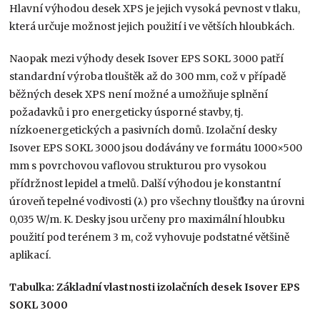
Hlavní výhodou desek XPS je jejich vysoká pevnost v tlaku,
která určuje možnost jejich použití i ve větších hloubkách.
Naopak mezi výhody desek Isover EPS SOKL 3000 patří
standardní výroba tlouštěk až do 300 mm, což v případě
běžných desek XPS není možné a umožňuje splnění
požadavků i pro energeticky úsporné stavby, tj.
nízkoenergetických a pasivních domů. Izolační desky
Isover EPS SOKL 3000 jsou dodávány ve formátu 1000×500
mm s povrchovou vaflovou strukturou pro vysokou
přídržnost lepidel a tmelů. Další výhodou je konstantní
úroveň tepelné vodivosti (
λ
) pro všechny tloušťky na úrovni
0,035 W/m. K. Desky jsou určeny pro maximální hloubku
použití pod terénem 3 m, což vyhovuje podstatné většině
aplikací.
Tabulka: Základní vlastnosti izolačních desek Isover EPS
SOKL 3000