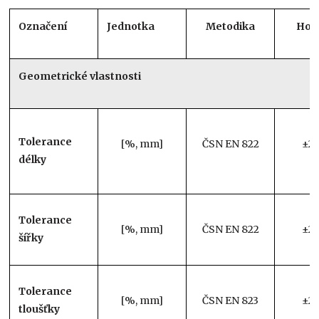
Označení
Jednotka
Metodika
Hod
Geometrické vlastnosti
Tolerance
[%, mm]
ČSN EN 822
±2
délky
Tolerance
[%, mm]
ČSN EN 822
±2
šířky
Tolerance
[%, mm]
ČSN EN 823
±2
tloušťky