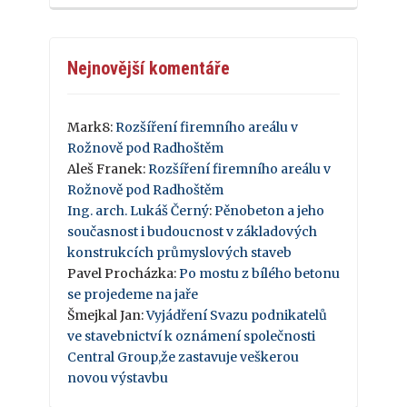
Nejnovější komentáře
Mark8
:
Rozšíření firemního areálu v
Rožnově pod Radhoštěm
Aleš Franek
:
Rozšíření firemního areálu v
Rožnově pod Radhoštěm
Ing. arch. Lukáš Černý
:
Pěnobeton a jeho
současnost i budoucnost v základových
konstrukcích průmyslových staveb
Pavel Procházka
:
Po mostu z bílého betonu
se projedeme na jaře
Šmejkal Jan
:
Vyjádření Svazu podnikatelů
ve stavebnictví k oznámení společnosti
Central Group,že zastavuje veškerou
novou výstavbu