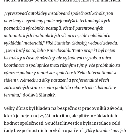
metru a každý pojme až 65 metrů krychlových materiálu.
„Vytvrzovací autoklávy instalované společností Scholz jsou
navrženy a vyrobeny podle nejnovějších technologických
poznatků a výrobních postupů, včetně patentovaných
automatických hydraulických vík pro rychlé nakládání a
vykládání materiálů,“ říká Stanislav Slánský, vedoucí závodu.
„Jsem hrdý na to, čeho jsme dosáhli. Tento projekt byl nejen
technicky a časově náročný, ale vyžadoval i vysokou míru
koordinace a spolupráce mezi různými týmy. Vše probíhalo za
výrazné podpory mateřské společnosti Xella International se
sídlem v Německu a díky nasazení a profesionalitě všech
zúčastněných stran se nám podařilo rekonstrukci dokončit v
termínu,“
dodává Slánský.
Velký důraz byl kladen na bezpečnost pracovníků závodu,
která je nejen nejvyšší prioritou, ale pilířem základních
hodnot společnosti. Součástí investice byla instalace celé
řady bezpečnostních prvků a opatření.
„Díky instalaci nových