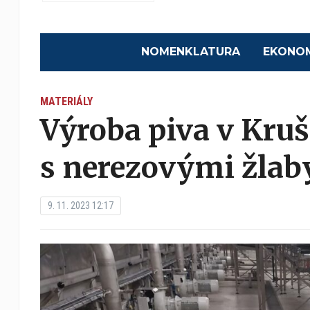
NOMENKLATURA
EKONO
MATERIÁLY
Výroba piva v Kruš
s nerezovými žla
9. 11. 2023 12:17