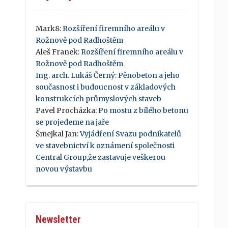
Mark8
:
Rozšíření firemního areálu v
Rožnově pod Radhoštěm
Aleš Franek
:
Rozšíření firemního areálu v
Rožnově pod Radhoštěm
Ing. arch. Lukáš Černý
:
Pěnobeton a jeho
současnost i budoucnost v základových
konstrukcích průmyslových staveb
Pavel Procházka
:
Po mostu z bílého betonu
se projedeme na jaře
Šmejkal Jan
:
Vyjádření Svazu podnikatelů
ve stavebnictví k oznámení společnosti
Central Group,že zastavuje veškerou
novou výstavbu
Newsletter