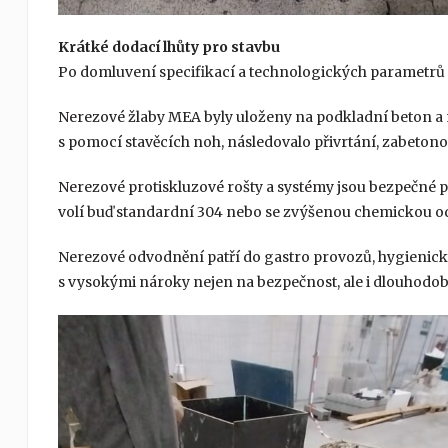
Krátké dodací lhůty pro stavbu
Po domluvení specifikací a technologických parametrů 
Nerezové žlaby MEA byly uloženy na podkladní beton a
s pomocí stavěcích noh, následovalo přivrtání, zabeton
Nerezové protiskluzové rošty a systémy jsou bezpečné 
volí buď standardní 304 nebo se zvýšenou chemickou od
Nerezové odvodnění patří do gastro provozů, hygienic
s vysokými nároky nejen na bezpečnost, ale i dlouhodo