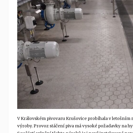
V Královském pivovaru Krušovice probíhala v letošním r
výroby. Provoz stáčení piva má vysoké požadavky na hy