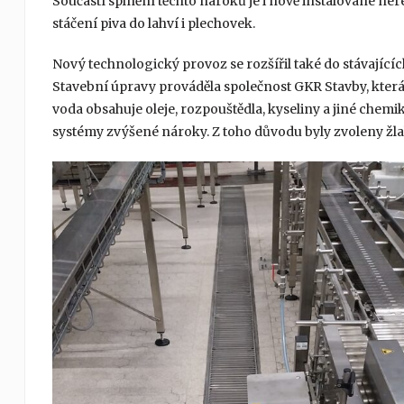
Součástí splnění těchto nároků je i nově instalované 
stáčení piva do lahví i plechovek.
Nový technologický provoz se rozšířil také do stávající
Stavební úpravy prováděla společnost GKR Stavby, která
voda obsahuje oleje, rozpouštědla, kyseliny a jiné chemik
systémy zvýšené nároky. Z toho důvodu byly zvoleny žla