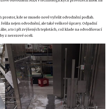
nerezové odvodnění MEA v technologických provozech linek na
ch prostor, kde se muselo nově vyřešit odvodnění podlah.
 řešila nejen odvodnění, ale také veškeré úpravy. Odpadní
álie, a to i při zvýšených teplotách, což klade na odvodňovací
by z nerezové oceli.