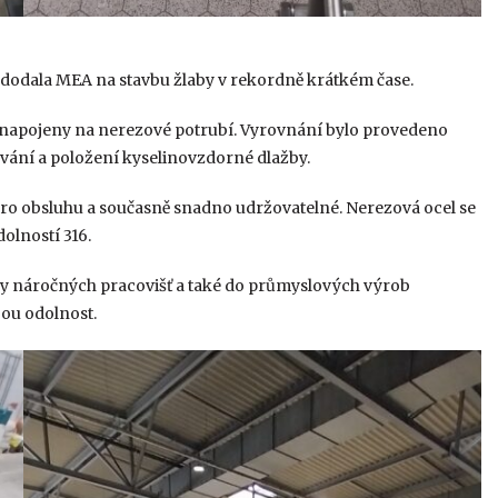
dodala MEA na stavbu žlaby v rekordně krátkém čase.
 napojeny na nerezové potrubí. Vyrovnání bylo provedeno
ování a položení kyselinovzdorné dlažby.
pro obsluhu a současně snadno udržovatelné. Nerezová ocel se
olností 316.
ky náročných pracovišť a také do průmyslových výrob
bou odolnost.