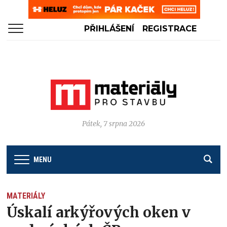
PŘIHLÁŠENÍ
REGISTRACE
Pátek, 7 srpna 2026
MENU
MATERIÁLY
Úskalí arkýřových oken v