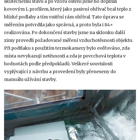
skutečnému stavu a po vzoru ostění jsme ho doplnili
kovovým L profilem, který jako pasivní ohřívač bral teplo z
blízké podlahy a tím vnitřní rám ohříval. Tato úprava se
měřením potvrdila jako správná, a proto byla i 84×
realizována. Po dokončení stavby jsme na sklonku další
zimy provedli požadované měření vzduchotěsnosti objektu.
Při podtlaku s použitím termokamery bylo ověřováno, zda
místa nevykazují netěsnosti a zda je povrchová teplota v
hodnotách podle předpokladů. Veškeré souvislosti
vyplývající z návrhu a provedení byly přeneseny do
manuálu užívání stavby.