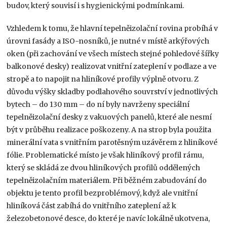
budov, který souvisí i s hygienickými podmínkami.
Vzhledem k tomu, že hlavní tepelněizolační rovina probíhá v
úrovni fasády a ISO-nosníků, je nutné v místě arkýřových
oken (při zachování ve všech místech stejné pohledové šířky
balkonové desky) realizovat vnitřní zateplení v podlaze a ve
stropě a to napojit na hliníkové profily výplně otvoru. Z
důvodu výšky skladby podlahového souvrství v jednotlivých
bytech – do 130 mm – do ní byly navrženy speciální
tepelněizolační desky z vakuových panelů, které ale nesmí
být v průběhu realizace poškozeny. A na strop byla použita
minerální vata s vnitřním parotěsným uzávěrem z hliníkové
fólie. Problematické místo je však hliníkový profil rámu,
který se skládá ze dvou hliníkových profilů oddělených
tepelněizolačním materiálem. Při běžném zabudování do
objektu je tento profil bezproblémový, když ale vnitřní
hliníková část zabíhá do vnitřního zateplení až k
železobetonové desce, do které je navíc lokálně ukotvena,