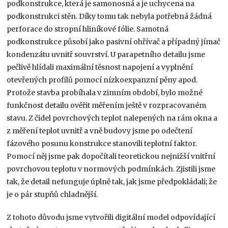
podkonstrukce, která je samonosná a je uchycena na
podkonstrukci stěn. Díky tomu tak nebyla potřebná žádná
perforace do stropní hliníkové fólie. Samotná
podkonstrukce působí jako pasivní ohřívač a případný jímač
kondenzátu uvnitř souvrství. U parapetního detailu jsme
pečlivě hlídali maximální těsnost napojení a vyplnění
otevřených profilů pomocí nízkoexpanzní pěny apod.
Protože stavba probíhala v zimním období, bylo možné
funkčnost detailu ověřit měřením ještě v rozpracovaném
stavu. Z čidel povrchových teplot nalepených na rám okna a
z měření teplot uvnitř a vně budovy jsme po odečtení
fázového posunu konstrukce stanovili teplotní faktor.
Pomocí něj jsme pak dopočítali teoretickou nejnižší vnitřní
povrchovou teplotu v normových podmínkách. Zjistili jsme
tak, že detail nefunguje úplně tak, jak jsme předpokládali; že
je o pár stupňů chladnější.
Z tohoto důvodu jsme vytvořili digitální model odpovídající