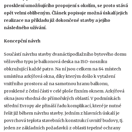
prosklení umožňujícího propojení s okolím, se proto stává
opět velmi oblíbeným. Článek popisuje možná úskalí jejich
realizace na příkladu již dokončené stavby a jejího
následného užívání.
Koncepční návrh
Součástí návrhu stavby dvanáctipodlažního bytového domu
věžového typu je balkonová deska na ISO-nosníku
obkružující každé patro. Na ní jsou celkem na 84 místech
umístěna arkýřová okna, díky kterým došlo k vytažení
vnitřního prostoru až na samotnou hranu balkonu,
prosklené z čelní části v celé ploše fixním oknem. Arkýřová
okna jsou vhodná do přímořských oblastí. V podmínkách
střední Evropy ale přináší řadu komplikací, které je nutné
řešit již během návrhu stavby. Jedním z hlavních úskalí je
povrchová teplota stavebních konstrukcí uvnitř budovy, tj.
jeden ze základních požadavků z oblasti tepelné ochrany