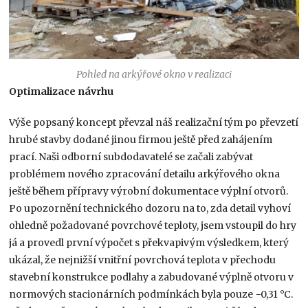
Pohled na arkýřové okno v realizaci
Optimalizace návrhu
Výše popsaný koncept převzal náš realizační tým po převzetí
hrubé stavby dodané jinou firmou ještě před zahájením
prací. Naši odborní subdodavatelé se začali zabývat
problémem nového zpracování detailu arkýřového okna
ještě během přípravy výrobní dokumentace výplní otvorů.
Po upozornění technického dozoru na to, zda detail vyhoví
ohledně požadované povrchové teploty, jsem vstoupil do hry
já a provedl první výpočet s překvapivým výsledkem, který
ukázal, že nejnižší vnitřní povrchová teplota v přechodu
stavební konstrukce podlahy a zabudované výplně otvoru v
normových stacionárních podmínkách byla pouze −0,31 °C.