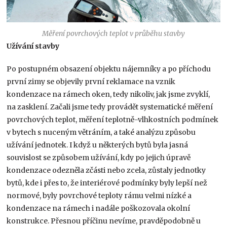
Měření povrchových teplot v průběhu stavby
Užívání stavby
Po postupném obsazení objektu nájemníky a po příchodu
první zimy se objevily první reklamace na vznik
kondenzace na rámech oken, tedy nikoliv, jak jsme zvyklí,
na zasklení. Začali jsme tedy provádět systematické měření
povrchových teplot, měření teplotně-vlhkostních podmínek
v bytech s nuceným větráním, a také analýzu způsobu
užívání jednotek. I když u některých bytů byla jasná
souvislost se způsobem užívání, kdy po jejich úpravě
kondenzace odezněla zčásti nebo zcela, zůstaly jednotky
bytů, kde i přes to, že interiérové podmínky byly lepší než
normové, byly povrchové teploty rámu velmi nízké a
kondenzace na rámech i nadále poškozovala okolní
konstrukce. Přesnou příčinu nevíme, pravděpodobně u