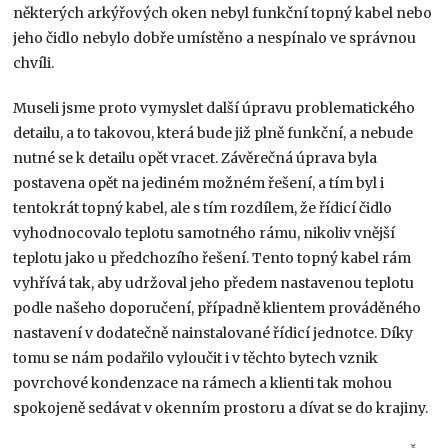
některých arkýřových oken nebyl funkční topný kabel nebo
jeho čidlo nebylo dobře umístěno a nespínalo ve správnou
chvíli.
Museli jsme proto vymyslet další úpravu problematického
detailu, a to takovou, která bude již plně funkční, a nebude
nutné se k detailu opět vracet. Závěrečná úprava byla
postavena opět na jediném možném řešení, a tím byl i
tentokrát topný kabel, ale s tím rozdílem, že řídicí čidlo
vyhodnocovalo teplotu samotného rámu, nikoliv vnější
teplotu jako u předchozího řešení. Tento topný kabel rám
vyhřívá tak, aby udržoval jeho předem nastavenou teplotu
podle našeho doporučení, případně klientem prováděného
nastavení v dodatečně nainstalované řídicí jednotce. Díky
tomu se nám podařilo vyloučit i v těchto bytech vznik
povrchové kondenzace na rámech a klienti tak mohou
spokojeně sedávat v okenním prostoru a dívat se do krajiny.