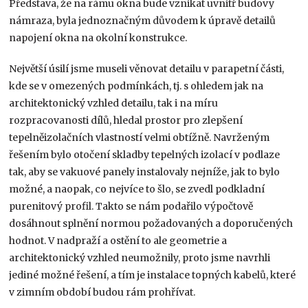
Představa, že na rámu okna bude vznikat uvnitř budovy
námraza, byla jednoznačným důvodem k úpravě detailů
napojení okna na okolní konstrukce.
Největší úsilí jsme museli věnovat detailu v parapetní části,
kde se v omezených podmínkách, tj. s ohledem jak na
architektonický vzhled detailu, tak i na míru
rozpracovanosti dílů, hledal prostor pro zlepšení
tepelněizolačních vlastností velmi obtížně. Navrženým
řešením bylo otočení skladby tepelných izolací v podlaze
tak, aby se vakuové panely instalovaly nejníže, jak to bylo
možné, a naopak, co nejvíce to šlo, se zvedl podkladní
purenitový profil. Takto se nám podařilo výpočtově
dosáhnout splnění normou požadovaných a doporučených
hodnot. V nadpraží a ostění to ale geometrie a
architektonický vzhled neumožnily, proto jsme navrhli
jediné možné řešení, a tím je instalace topných kabelů, které
v zimním období budou rám prohřívat.