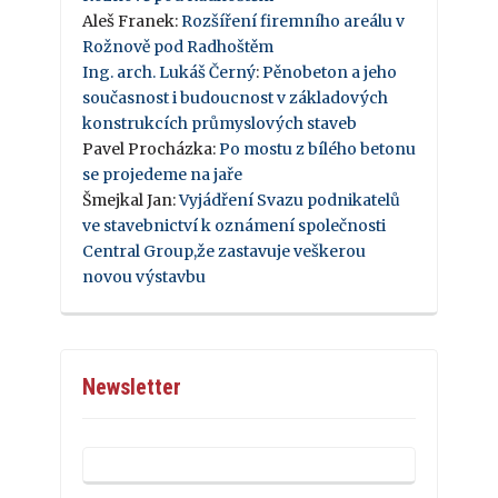
Aleš Franek
:
Rozšíření firemního areálu v
Rožnově pod Radhoštěm
Ing. arch. Lukáš Černý
:
Pěnobeton a jeho
současnost i budoucnost v základových
konstrukcích průmyslových staveb
Pavel Procházka
:
Po mostu z bílého betonu
se projedeme na jaře
Šmejkal Jan
:
Vyjádření Svazu podnikatelů
ve stavebnictví k oznámení společnosti
Central Group,že zastavuje veškerou
novou výstavbu
Newsletter