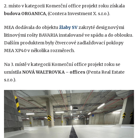
2. místo v kategorii Komerční office projekt roku získala
budova ORGANICA
, (Contera Investment X. s.r.o.).
MEA dodávala do objektu
žlaby SV
zakryté designovými
litinovými rošty BAVARIA instalované ve spádu a do oblouku.
Dalším produktem byly čtvercové zadlažďovací poklopy
MEA XP40 v několika rozměrech.
Na 3. místě v kategorii Komerční office projekt roku se
umístila
NOVÁ WALTROVKA – offices
(Penta Real Estate
s.r.o.).