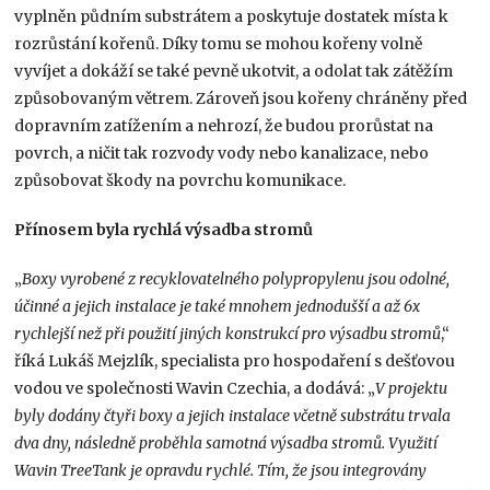
vyplněn půdním substrátem a poskytuje dostatek místa k
rozrůstání kořenů. Díky tomu se mohou kořeny volně
vyvíjet a dokáží se také pevně ukotvit, a odolat tak zátěžím
způsobovaným větrem. Zároveň jsou kořeny chráněny před
dopravním zatížením a nehrozí, že budou prorůstat na
povrch, a ničit tak rozvody vody nebo kanalizace, nebo
způsobovat škody na povrchu komunikace.
Přínosem byla rychlá výsadba stromů
„
Boxy vyrobené z recyklovatelného polypropylenu jsou odolné,
účinné a jejich instalace je také mnohem jednodušší a až 6x
rychlejší než při použití jiných konstrukcí pro výsadbu stromů
,“
říká Lukáš Mejzlík, specialista pro hospodaření s dešťovou
vodou ve společnosti Wavin Czechia, a dodává: „
V projektu
byly dodány čtyři boxy a jejich instalace včetně substrátu trvala
dva dny, následně proběhla samotná výsadba stromů.
Využití
Wavin TreeTank je opravdu rychlé. Tím, že jsou integrovány