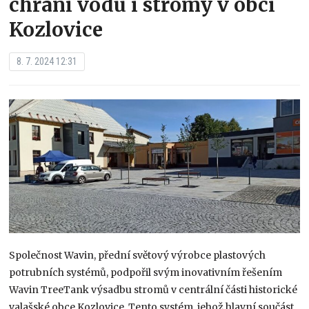
chrání vodu i stromy v obci
Kozlovice
8. 7. 2024 12:31
Společnost Wavin, přední světový výrobce plastových
potrubních systémů, podpořil svým inovativním řešením
Wavin TreeTank výsadbu stromů v centrální části historické
valašské obce Kozlovice. Tento systém, jehož hlavní součást