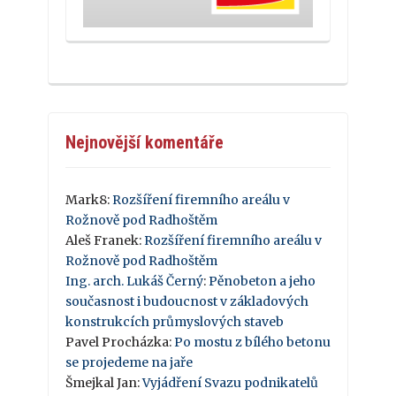
Nejnovější komentáře
Mark8
:
Rozšíření firemního areálu v
Rožnově pod Radhoštěm
Aleš Franek
:
Rozšíření firemního areálu v
Rožnově pod Radhoštěm
Ing. arch. Lukáš Černý
:
Pěnobeton a jeho
současnost i budoucnost v základových
konstrukcích průmyslových staveb
Pavel Procházka
:
Po mostu z bílého betonu
se projedeme na jaře
Šmejkal Jan
:
Vyjádření Svazu podnikatelů