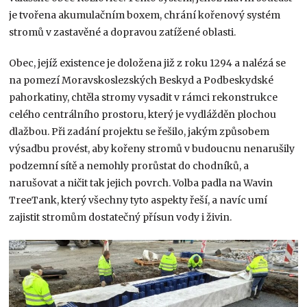
je tvořena akumulačním boxem, chrání kořenový systém
stromů v zastavěné a dopravou zatížené oblasti.
Obec, jejíž existence je doložena již z roku 1294 a nalézá se
na pomezí Moravskoslezských Beskyd a Podbeskydské
pahorkatiny, chtěla stromy vysadit v rámci rekonstrukce
celého centrálního prostoru, který je vydlážděn plochou
dlažbou. Při zadání projektu se řešilo, jakým způsobem
výsadbu provést, aby kořeny stromů v budoucnu nenarušily
podzemní sítě a nemohly prorůstat do chodníků, a
narušovat a ničit tak jejich povrch. Volba padla na Wavin
TreeTank, který všechny tyto aspekty řeší, a navíc umí
zajistit stromům dostatečný přísun vody i živin.