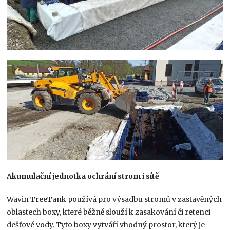
Akumulační jednotka ochrání strom i sítě
Wavin TreeTank používá pro výsadbu stromů v zastavěných
oblastech boxy, které běžně slouží k zasakování či retenci
dešťové vody. Tyto boxy vytváří vhodný prostor, který je