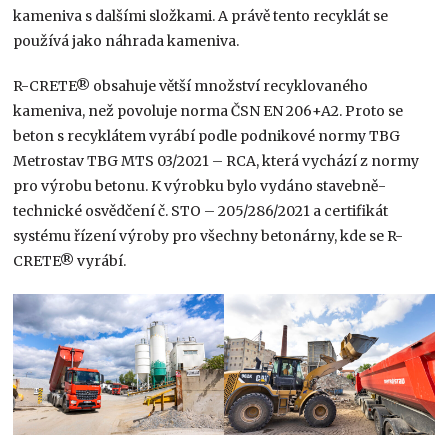
kameniva s dalšími složkami. A právě tento recyklát se
používá jako náhrada kameniva.
R-CRETE® obsahuje větší množství recyklovaného
kameniva, než povoluje norma ČSN EN 206+A2. Proto se
beton s recyklátem vyrábí podle podnikové normy TBG
Metrostav TBG MTS 03/2021 – RCA, která vychází z normy
pro výrobu betonu. K výrobku bylo vydáno stavebně-
technické osvědčení č. STO – 205/286/2021 a certifikát
systému řízení výroby pro všechny betonárny, kde se R-
CRETE® vyrábí.