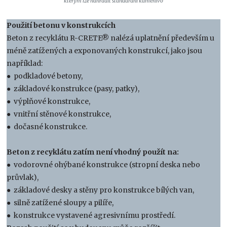
kterým lze nahradit standardní kamenivo
Použití betonu v konstrukcích
Beton z recyklátu R-CRETE® nalézá uplatnění především u
méně zatížených a exponovaných konstrukcí, jako jsou
například:
● podkladové betony,
● základové konstrukce (pasy, patky),
● výplňové konstrukce,
● vnitřní stěnové konstrukce,
● dočasné konstrukce.
Beton z recyklátu zatím není vhodný použít na:
● vodorovné ohýbané konstrukce (stropní deska nebo
průvlak),
● základové desky a stěny pro konstrukce bílých van,
● silně zatížené sloupy a pilíře,
● konstrukce vystavené agresivnímu prostředí.