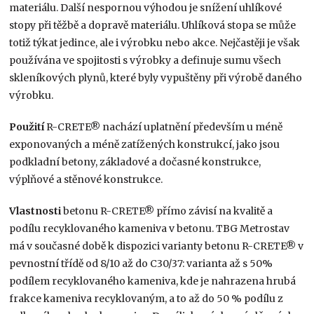
materiálu. Další nespornou výhodou je snížení uhlíkové
stopy při těžbě a dopravě materiálu. Uhlíková stopa se může
totiž týkat jedince, ale i výrobku nebo akce. Nejčastěji je však
používána ve spojitosti s výrobky a definuje sumu všech
skleníkových plynů, které byly vypuštěny při výrobě daného
výrobku.
Použití
R-CRETE® nachází uplatnění především u méně
exponovaných a méně zatížených konstrukcí, jako jsou
podkladní betony, základové a dočasné konstrukce,
výplňové a stěnové konstrukce.
Vlastnosti
betonu R-CRETE® přímo závisí na kvalitě a
podílu recyklovaného kameniva v betonu. TBG Metrostav
má v současné době k dispozici varianty betonu R-CRETE® v
pevnostní třídě od 8/10 až do C30/37: varianta až s 50%
podílem recyklovaného kameniva, kde je nahrazena hrubá
frakce kameniva recyklovaným, a to až do 50 % podílu z