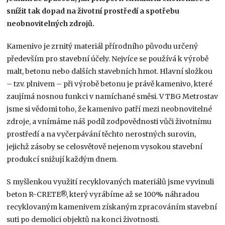
snížit tak dopad na životní prostředí a spotřebu
neobnovitelných zdrojů.
Kamenivo je zrnitý materiál přírodního původu určený
především pro stavební účely. Nejvíce se používá k výrobě
malt, betonu nebo dalších stavebních hmot. Hlavní složkou
– tzv. plnivem – při výrobě betonu je právě kamenivo, které
zaujímá nosnou funkci v namíchané směsi. V TBG Metrostav
jsme si vědomi toho, že kamenivo patří mezi neobnovitelné
zdroje, a vnímáme náš podíl zodpovědnosti vůči životnímu
prostředí a na vyčerpávání těchto nerostných surovin,
jejichž zásoby se celosvětově nejenom vysokou stavební
produkcí snižují každým dnem.
S myšlenkou využití recyklovaných materiálů jsme vyvinuli
beton R-CRETE®, který vyrábíme až se 100% náhradou
recyklovaným kamenivem získaným zpracováním stavební
suti po demolici objektů na konci životnosti.