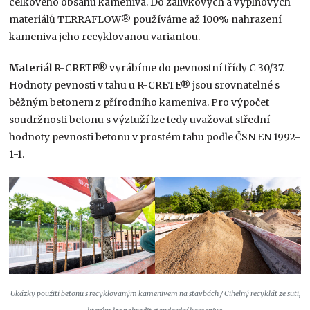
celkového obsahu kameniva. Do zálivkových a výplňových
materiálů TERRAFLOW® používáme až 100% nahrazení
kameniva jeho recyklovanou variantou.
Materiál
R-CRETE® vyrábíme do pevnostní třídy C 30/37.
Hodnoty pevnosti v tahu u R-CRETE® jsou srovnatelné s
běžným betonem z přírodního kameniva. Pro výpočet
soudržnosti betonu s výztuží lze tedy uvažovat střední
hodnoty pevnosti betonu v prostém tahu podle ČSN EN 1992-
1-1.
Ukázky použití betonu s recyklovaným kamenivem na stavbách / Cihelný recyklát ze suti,