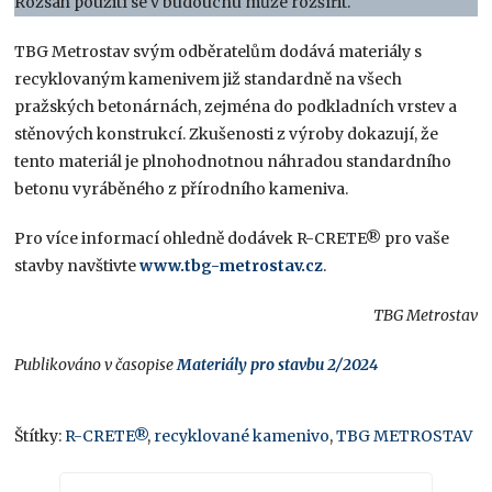
Rozsah použití se v budoucnu může rozšířit.
TBG Metrostav svým odběratelům dodává materiály s
recyklovaným kamenivem již standardně na všech
pražských betonárnách, zejména do podkladních vrstev a
stěnových konstrukcí. Zkušenosti z výroby dokazují, že
tento materiál je plnohodnotnou náhradou standardního
betonu vyráběného z přírodního kameniva.
Pro více informací ohledně dodávek R-CRETE® pro vaše
stavby navštivte
www.tbg-metrostav.cz
.
TBG Metrostav
Publikováno v časopise
Materiály pro stavbu 2/2024
Štítky:
R-CRETE®
,
recyklované kamenivo
,
TBG METROSTAV