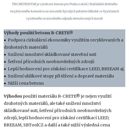
TBG METROSTAV je výrobcem betonu pro Prahu a okolí / Nakládání drobného
recyklovaného kameniva na staveništi bývalých pekáren Odkolek ve Vysočanech
vyrobeného ze stavebního odpadu demolovaných staveb
Výhody použití betonu R-CRETE®
● Podpora cirkulární ekonomiky využitím recyklovaných a
druhotných materiálů
● Snížení množství skládkované stavební suti
● Šetření přírodních neobnovitelných zdrojů
● Lepší hodnocení pro získání certifikace LEED, BREEAM aj.
● Snížení uhlíkové stopy při těžení a dopravě materiálu
● Nižší cena betonu
Výhodou
použití materiálu R-CRETE® je nejen využití
druhotných materiálů, ale také snížení množství
skládkované suti, šetření přírodních neobnovitelných
zdrojů, lepší hodnocení pro získání certifikací LEED,
BREEAM, SBToolCZ a další a také nižší výsledná cena