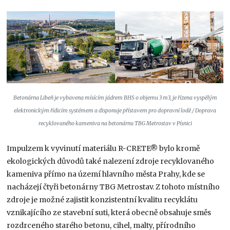
Betonárna Libeň je vybavena mísícím jádrem BHS o objemu 3 m3, je řízena vyspělým
elektronickým řídicím systémem a disponuje přístavem pro dopravní lodě / Doprava
recyklovaného kameniva na betonárnu TBG Metrostav v Písnici
Impulzem k vyvinutí materiálu R-CRETE® bylo kromě
ekologických důvodů také nalezení zdroje recyklovaného
kameniva přímo na území hlavního města Prahy, kde se
nacházejí čtyři betonárny TBG Metrostav. Z tohoto místního
zdroje je možné zajistit konzistentní kvalitu recyklátu
vznikajícího ze stavební suti, která obecně obsahuje směs
rozdrceného starého betonu, cihel, malty, přírodního