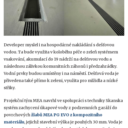
Developer myslel i na hospodárné nakládání s dešťovou
vodou. Ta bude využita v koloběhu péče o zeleň systémem
vsakování, akumulací do 19 nádrží na dešťovou vodu a
následnou zálivkou komunitních záhonů i předzahrádky.
Vodní prvky budou umístěny i na náměstí. Dešťová voda je
přivedena také přímo k zeleni, využita pro mlžidla a nízké
střiky.
Projekční tým MEA navrhl ve spolupráci s techniky Skanska
systém zachycení úkapové vody z podzemních garáží do
povrchových
žlabů MEA PG EVO z kompozitního
materiálu
, jejichž stavební výška je pouhých 30 mm. Voda je