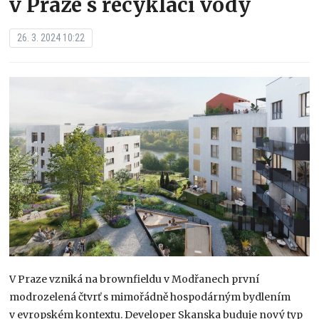
v Praze s recyklací vody
26. 3. 2024 10:22
V Praze vzniká na brownfieldu v Modřanech první
modrozelená čtvrť s mimořádně hospodárným bydlením
v evropském kontextu. Developer Skanska buduje nový typ