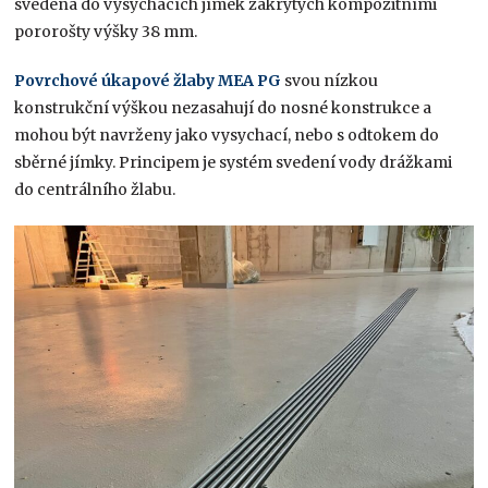
svedena do vysychacích jímek zakrytých kompozitními
pororošty výšky 38 mm.
Povrchové úkapové žlaby MEA PG
svou nízkou
konstrukční výškou nezasahují do nosné konstrukce a
mohou být navrženy jako vysychací, nebo s odtokem do
sběrné jímky. Principem je systém svedení vody drážkami
do centrálního žlabu.