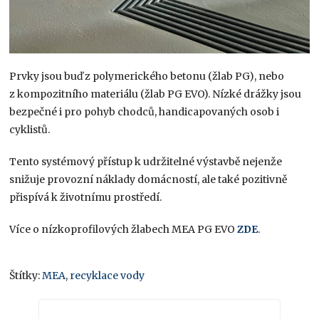
Prvky jsou buď z polymerického betonu (žlab PG), nebo
z kompozitního materiálu (žlab PG EVO). Nízké drážky jsou
bezpečné i pro pohyb chodců, handicapovaných osob i
cyklistů.
Tento systémový přístup k udržitelné výstavbě nejenže
snižuje provozní náklady domácností, ale také pozitivně
přispívá k životnímu prostředí.
Více o nízkoprofilových žlabech MEA PG EVO
ZDE
.
Štítky:
MEA
,
recyklace vody