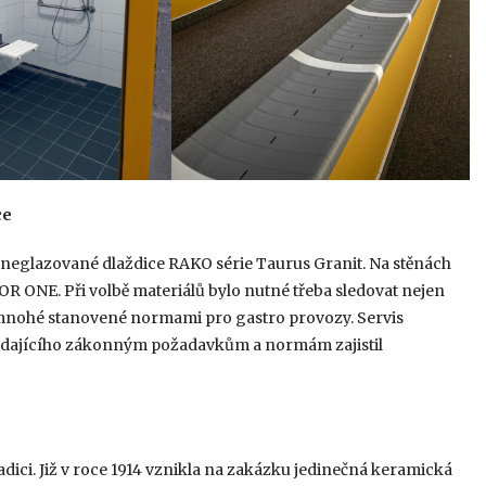
ce
é neglazované dlaždice RAKO série Taurus Granit. Na stěnách
R ONE. Při volbě materiálů bylo nutné třeba sledovat nejen
, mnohé stanovené normami pro gastro provozy. Servis
vídajícího zákonným požadavkům a normám zajistil
ici. Již v roce 1914 vznikla na zakázku jedinečná keramická