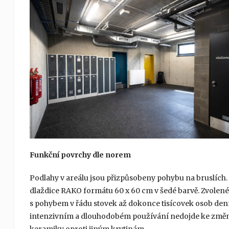
Funkční povrchy dle norem
Podlahy v areálu jsou přizpůsobeny pohybu na bruslíc
dlaždice RAKO formátu 60 x 60 cm v šedé barvě. Zvolené 
s pohybem v řádu stovek až dokonce tisícovek osob denně.
intenzivním a dlouhodobém používání nedojde ke změn