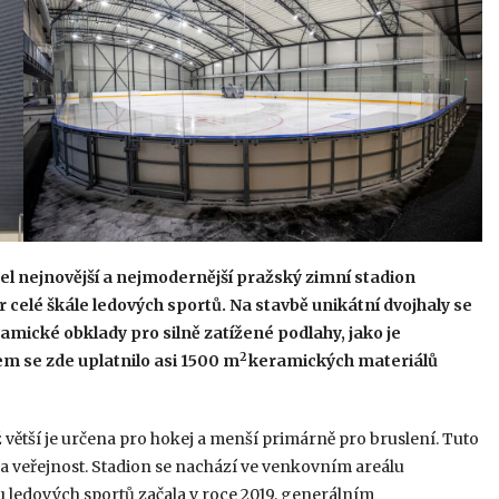
el nejnovější a nejmodernější pražský zimní stadion
 celé škále ledových sportů. Na stavbě unikátní dvojhaly se
amické obklady pro silně zatížené podlahy, jako je
2
em se zde uplatnilo asi 1500 m
keramických materiálů
větší je určena pro hokej a menší primárně pro bruslení. Tuto
 a veřejnost. Stadion se nachází ve venkovním areálu
u ledových sportů začala v roce 2019, generálním