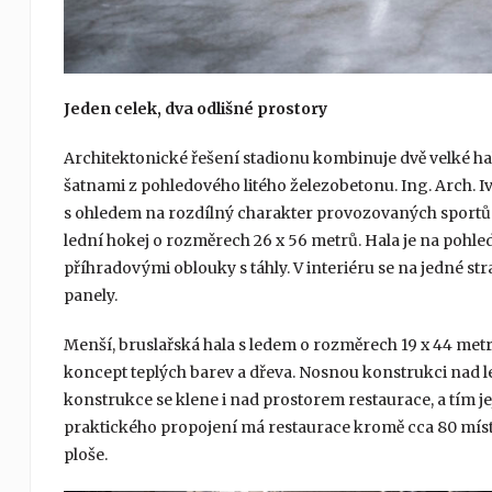
Jeden celek, dva odlišné prostory
Architektonické řešení stadionu kombinuje dvě velké hal
šatnami z pohledového litého železobetonu. Ing. Arch. Iv
s ohledem na rozdílný charakter provozovaných sportů. 
lední hokej o rozměrech 26 x 56 metrů. Hala je na pohle
příhradovými oblouky s táhly. V interiéru se na jedné s
panely.
Menší, bruslařská hala s ledem o rozměrech 19 x 44 metrů
koncept teplých barev a dřeva. Nosnou konstrukci nad le
konstrukce se klene i nad prostorem restaurace, a tím je
praktického propojení má restaurace kromě cca 80 míst u
ploše.