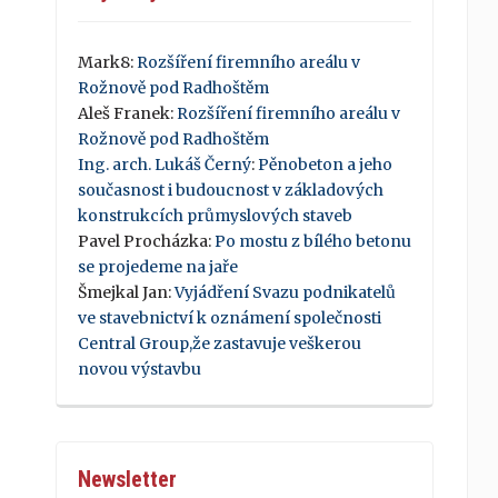
Mark8
:
Rozšíření firemního areálu v
Rožnově pod Radhoštěm
Aleš Franek
:
Rozšíření firemního areálu v
Rožnově pod Radhoštěm
Ing. arch. Lukáš Černý
:
Pěnobeton a jeho
současnost i budoucnost v základových
konstrukcích průmyslových staveb
Pavel Procházka
:
Po mostu z bílého betonu
se projedeme na jaře
Šmejkal Jan
:
Vyjádření Svazu podnikatelů
ve stavebnictví k oznámení společnosti
Central Group,že zastavuje veškerou
novou výstavbu
Newsletter