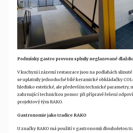
Podmínky gastro provozu splnily neglazované dlaždi
V kuchyni i zázemí restaurace jsou na podlahách slinut
se uplatnily jednoduché bílé keramické obkládačky COLO
hledisko estetické, ale především technické parametry
zahrnující technickou pomoc při přípravě řešení odpo
projektový tým RAKO.
Gastronomie jako tradice RAKO
U značky RAKO má použití v gastronomii dlouholetou trad