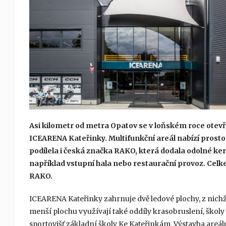
Asi kilometr od metra Opatov se v loňském roce otevř
ICEARENA Kateřinky. Multifunkční areál nabízí prostor
podílela i česká značka RAKO, která dodala odolné ker
například vstupní hala nebo restaurační provoz. Celk
RAKO.
ICEARENA Kateřinky zahrnuje dvě ledové plochy, z nichž 
menší plochu využívají také oddíly krasobruslení, školy
sportovišť základní školy Ke Kateřinkám. Výstavba areál