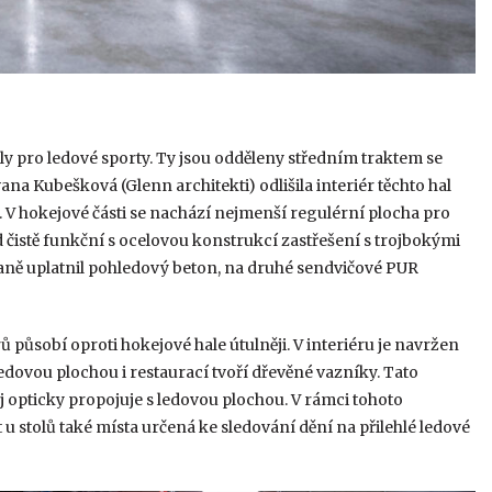
y pro ledové sporty. Ty jsou odděleny středním traktem se
ana Kubešková (Glenn architekti) odlišila interiér těchto hal
V hokejové části se nachází nejmenší regulérní plocha pro
d čistě funkční s ocelovou konstrukcí zastřešení s trojbokými
traně uplatnil pohledový beton, na druhé sendvičové PUR
 působí oproti hokejové hale útulněji. V interiéru je navržen
dovou plochou i restaurací tvoří dřevěné vazníky. Tato
j opticky propojuje s ledovou plochou. V rámci tohoto
 stolů také místa určená ke sledování dění na přilehlé ledové