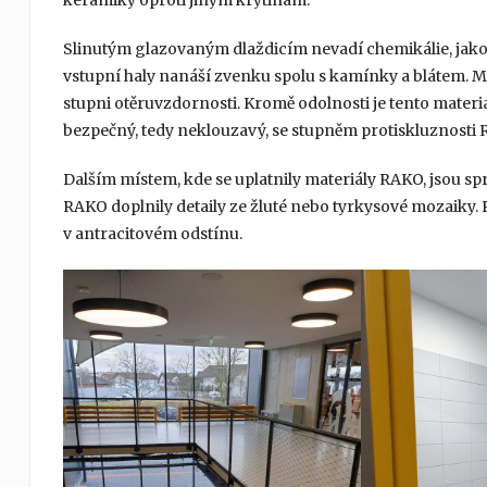
keramiky oproti jiným krytinám.
Slinutým glazovaným dlaždicím nevadí chemikálie, jako 
vstupní haly nanáší zvenku spolu s kamínky a blátem.
stupni otěruvzdornosti. Kromě odolnosti je tento materi
bezpečný, tedy neklouzavý, se stupněm protiskluznosti 
Dalším místem, kde se uplatnily materiály RAKO, jsou spr
RAKO doplnily detaily ze žluté nebo tyrkysové mozaik
v antracitovém odstínu.