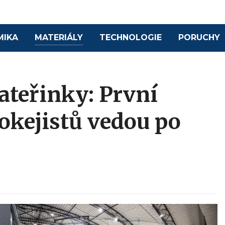
MIKA
MATERIÁLY
TECHNOLOGIE
PORUCHY
teřinky: První
okejistů vedou po