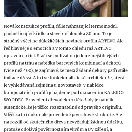
Nová konstrukce profilu, fólie nahrazující termomodul,
plošně lícující křídlo a stavební hloubka 80 mm. To je
stručný výčet nejdůležitějších novinek profilu ARTEVO. Ale
řeč hlavně je o emocích a v tomto ohledu má ARTEVO
opravdu co říct. Stačí se podívat na jeden z nejštíhlejších
profilů na trhu a nabídku barevných kombinací a dekorů
(více než 400). Je zajímavé, že mezi žádané dekory patří stále
imitace dřeva. A to i ve funkcionalistické architektuře, která
je vyhledávaná zejména u novostaveb. V nabídce
kompozitních profilů ji najdeme pod označením KALEIDO
WOODEC. Provedení dřevodekoru této řady je natolik
autentické, že je těžko rozeznatelné od pravého originálu.
Vděčí za to i dokonale provedené povrchové struktuře. Ale
na rozdíl od skutečného dřeva nevyžadují žádnou údržbu,
protože odolává povětrnostním vlivům a UV záření, a