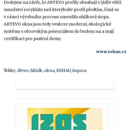
Dodejme na závěr, že ARTEVO profily obsahují v jádře větší
množství recyklátu než kterýkoliv profil předtím, čímž se
v rámci výrobního procesu zmenšila uhlíková stopa.
ARTEVO okna jsou tedy veskrze moderní, ekologické
systémy s obrovským potenciálem do budoucna a mají
certifikaci pro pasivní domy.
www.rehau.cz
Štítky:
dřevo
,
hliník
,
okna
,
REHAU
,
úspora