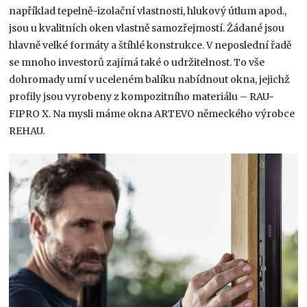
například tepelně-izolační vlastnosti, hlukový útlum apod.,
jsou u kvalitních oken vlastně samozřejmostí. Žádané jsou
hlavně velké formáty a štíhlé konstrukce. V neposlední řadě
se mnoho investorů zajímá také o udržitelnost. To vše
dohromady umí v uceleném balíku nabídnout okna, jejichž
profily jsou vyrobeny z kompozitního materiálu – RAU-
FIPRO X. Na mysli máme okna ARTEVO německého výrobce
REHAU.