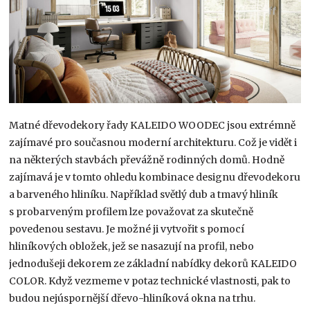
Matné dřevodekory řady KALEIDO WOODEC jsou extrémně
zajímavé pro současnou moderní architekturu. Což je vidět i
na některých stavbách převážně rodinných domů. Hodně
zajímavá je v tomto ohledu kombinace designu dřevodekoru
a barveného hliníku. Například světlý dub a tmavý hliník
s probarveným profilem lze považovat za skutečně
povedenou sestavu. Je možné ji vytvořit s pomocí
hliníkových obložek, jež se nasazují na profil, nebo
jednodušeji dekorem ze základní nabídky dekorů KALEIDO
COLOR. Když vezmeme v potaz technické vlastnosti, pak to
budou nejúspornější dřevo-hliníková okna na trhu.