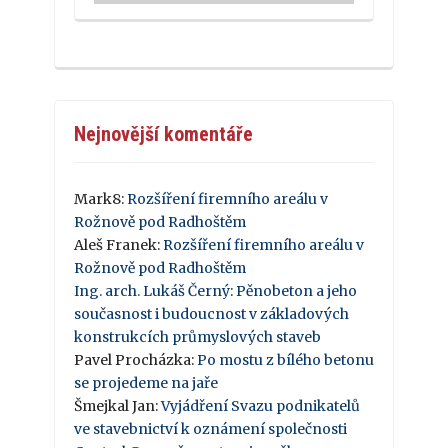
Nejnovější komentáře
Mark8
:
Rozšíření firemního areálu v
Rožnově pod Radhoštěm
Aleš Franek
:
Rozšíření firemního areálu v
Rožnově pod Radhoštěm
Ing. arch. Lukáš Černý
:
Pěnobeton a jeho
současnost i budoucnost v základových
konstrukcích průmyslových staveb
Pavel Procházka
:
Po mostu z bílého betonu
se projedeme na jaře
Šmejkal Jan
:
Vyjádření Svazu podnikatelů
ve stavebnictví k oznámení společnosti