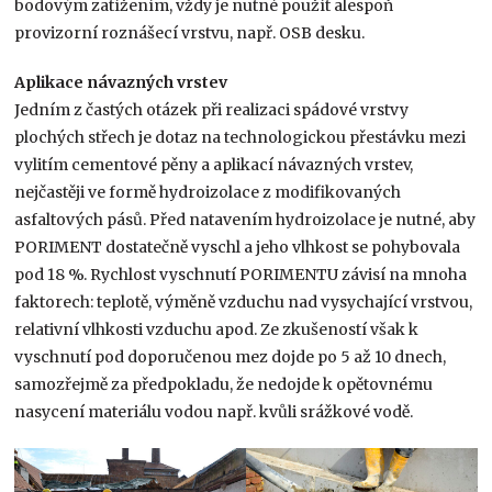
bodovým zatížením, vždy je nutné použít alespoň
provizorní roznášecí vrstvu, např. OSB desku.
Aplikace návazných vrstev
Jedním z častých otázek při realizaci spádové vrstvy
plochých střech je dotaz na technologickou přestávku mezi
vylitím cementové pěny a aplikací návazných vrstev,
nejčastěji ve formě hydroizolace z modifikovaných
asfaltových pásů. Před natavením hydroizolace je nutné, aby
PORIMENT dostatečně vyschl a jeho vlhkost se pohybovala
pod 18 %. Rychlost vyschnutí PORIMENTU závisí na mnoha
faktorech: teplotě, výměně vzduchu nad vysychající vrstvou,
relativní vlhkosti vzduchu apod. Ze zkušeností však k
vyschnutí pod doporučenou mez dojde po 5 až 10 dnech,
samozřejmě za předpokladu, že nedojde k opětovnému
nasycení materiálu vodou např. kvůli srážkové vodě.