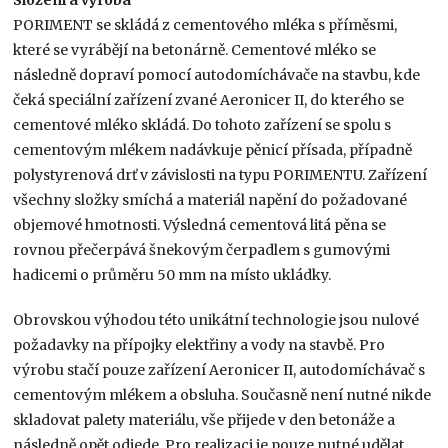
PORIMENT se skládá z cementového mléka s příměsmi,
které se vyrábějí na betonárně. Cementové mléko se
následně dopraví pomo­cí autodomíchávače na stavbu, kde
čeká spe­ciální zařízení zvané Aeronicer II, do kterého se
cementové mléko skládá. Do tohoto zařízení se spolu s
cementovým mlékem nadávkuje pěnicí přísada, případně
polystyrenová drť v závislosti na typu PORIMENTU. Zařízení
všechny složky smíchá a materiál napění do požadované
obje­mové hmotnosti. Výsledná cementová litá pěna se
rovnou přečerpává šnekovým čerpadlem s gu­movými
hadicemi o průměru 50 mm na místo ukládky.
Obrovskou výhodou této unikátní technolo­gie jsou nulové
požadavky na přípojky elektřiny a vody na stavbě. Pro
výrobu stačí pouze zaříze­ní Aeronicer II, autodomíchávač s
cementovým mlékem a obsluha. Současně není nutné nikde
skladovat palety materiálu, vše přijede v den betonáže a
následně opět odjede. Pro realizaci je pouze nutné udělat