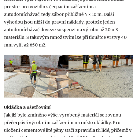
prostor pro vozidlo s čer­pacím zařízením a
autodomíchávač, tedy zábor přibližně 4 × 10 m. Další
výhodou jsou nižší do­ pravní náklady, protože jeden
autodomíchávač doveze suspenzi na výrobu až 20 m3
materiálu. S takovým množstvím lze při tloušťce vrstvy 40
mm vylít až 650 m2.
Ukládka a ošetřování
Jak již bylo zmíněno výše, vyrobený materiál se rovnou
přečerpává výrobním zařízením na místo ukládky. Pro
uložení cementové lité pěny stačí zpravidla tři lidé, přičemž v