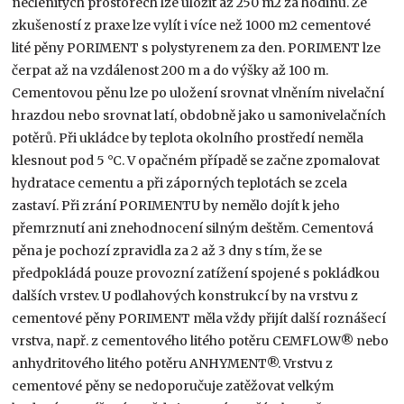
nečlenitých prosto­rech lze uložit až 250 m2 za hodinu. Ze
zkuše­ností z praxe lze vylít i více než 1000 m2 cemen­tové
lité pěny PORIMENT s polystyrenem za den. PORIMENT lze
čerpat až na vzdálenost 200 m a do výšky až 100 m.
Cementovou pěnu lze po uložení srovnat vlněním nivelační
hrazdou nebo srovnat latí, obdobně jako u samonivelačních
potěrů. Při ukládce by teplota okolního prostředí neměla
klesnout pod 5 °C. V opačném případě se začne zpomalovat
hydratace cementu a při záporných teplotách se zcela
zastaví. Při zrání PORIMENTU by nemělo dojít k jeho
přemrznutí ani znehodnocení silným deštěm. Cementová
pěna je pochozí zpravidla za 2 až 3 dny s tím, že se
předpokládá pouze provozní zatížení spojené s pokládkou
dalších vrstev. U podlahových konstrukcí by na vrstvu z
cementové pěny PORIMENT měla vždy přijít další roznášecí
vrstva, např. z cementového litého potěru CEMFLOW® nebo
anhydritového litého potěru ANHYMENT®. Vrstvu z
cementové pěny se nedoporučuje zatěžovat velkým