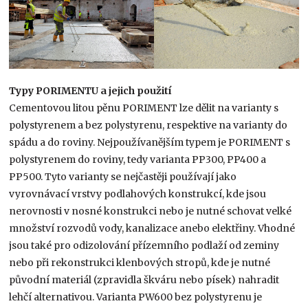
Typy PORIMENTU a jejich použití
Cementovou litou pěnu PORIMENT lze dělit na varianty s
polystyrenem a bez polystyrenu, respektive na varianty do
spádu a do roviny. Nejpoužívanějším typem je PORIMENT s
polystyrenem do roviny, tedy varianta PP300, PP400 a
PP500. Tyto varianty se nejčastěji používají jako
vyrovnávací vrstvy podlahových konstrukcí, kde jsou
nerovnosti v nosné konstrukci nebo je nutné schovat velké
množství rozvodů vody, kanalizace anebo elektřiny. Vhodné
jsou také pro odizolování přízemního podlaží od zeminy
nebo při rekonstrukci klenbových stropů, kde je nutné
původní materiál (zpravidla škváru nebo písek) nahradit
lehčí alternativou. Varianta PW600 bez polystyrenu je