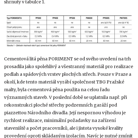
shrnuty v tabulce 1.
Cementová litá pěna PORIMENT se od svého uvedení na trh
prosadila jako spolehlivý a všestranný materiál pro realizace
podlah a spádových vrstev plochých střech. Pouze v Praze a
okolí, kde tento materiál vyrábí společnost TBG Pražské
malty, byla cementová pěna použita na celou řadu
významných staveb. V poslední době se uplatnila např. při
rekonstrukci ploché střechy podzemních garáží pod
piazzettou Národního divadla. Její nespornou výhodou je
rychlost realizace, minimální požadavky na zařízení
staveniště a počet pracovníků, ale i jistota vysoké kvality
provedení oproti skládaným izolacím. Navíc je nutné zmínit