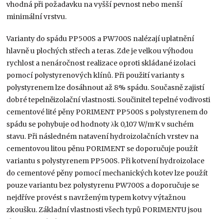
vhodná při požadavku na vyšší pevnost nebo menší
minimální vrstvu.
Varianty do spádu PP500S a PW700S nalézají uplatnění
hlavně u plochých střech a teras. Zde je velkou výhodou
rychlost a nenáročnost realizace oproti skládané izolaci
pomocí polystyrenových klínů. Při použití varianty s
polystyrenem lze dosáhnout až 8% spádu. Současně zajistí
dobré tepelněizolační vlastnosti. Součinitel tepelné vodivosti
cementové lité pěny PORIMENT PP500S s polystyrenem do
spádu se pohybuje od hodnoty λk 0,107 W/m·K v suchém
stavu. Při následném natavení hydroizolačních vrstev na
cementovou litou pěnu PORIMENT se doporučuje použít
variantu s polystyrenem PP500S. Při kotvení hydroizolace
do cementové pěny pomocí mechanických kotev lze použít
pouze variantu bez polystyrenu PW700S a doporučuje se
nejdříve provést s navrženým typem kotvy výtažnou
zkoušku. Základní vlastnosti všech typů PORIMENTU jsou