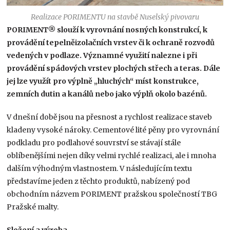
Realizace PORIMENTU na stavbě Nuselský pivovaru
PORIMENT® slouží k vyrovnání nosných konstrukcí, k
provádění tepelněizolačních vrstev či k ochraně rozvodů
vedených v podlaze. Významné využití nalezne i při
provádění spádových vrstev plochých střech a teras. Dále
jej lze využít pro výplně „hluchých“ míst konstrukce,
zemních dutin a kanálů nebo jako výplň okolo bazénů.
V dnešní době jsou na přesnost a rychlost re­alizace staveb
kladeny vysoké nároky. Ce­mentové lité pěny pro vyrovnání
podkladu pro podlahové souvrství se stávají stále
oblíbenějšími nejen díky velmi rychlé realizaci, ale i mnoha
dal­ším výhodným vlastnostem. V následujícím textu
představíme jeden z těchto produktů, nabízený pod
obchodním názvem PORIMENT pražskou společností TBG
Pražské malty.
Složení a výroba