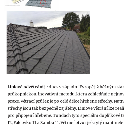
Liniové odvětrání
je dnes v západní Evropě již běžným stand
průkopnickou, inovativní metodu, která zohledňuje nejnověj
praxe. Větrací průřez je po celé délce hřebene střechy. Nutn
střechy jsou tak bezpečně zajištěny. Liniové větrání lze reali
pro připojení hřebene. Tondach tyto speciální doplňkové ta
12, Falcovku 11 a Samba 11. Větrací otvor je krytý mantinel