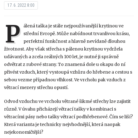
17. 6. 2022 8:00
P
álená taška je stále nejpoužívanější krytinou ve
střední Evropě. Může nabídnout trvanlivou krásu,
perfektní funkčnost a hlavně nevídaně dlouhou
životnost. Aby však střecha s pálenou krytinou vydržela
udávaných a zcela reálných 100 let, je nutné ji správně
odvětrat z rubové strany. To znamená dole u okapu do ní
přivést vzduch, který vystoupá vzhůru do hřebene a cestou s
sebou vezme případnou vlhkost. Ve vrcholu pak vzduch z
větrací mezery střechu opustí.
Odvod vzduchu ve vrcholu větrané šikmé střechy lze zajistit
různě. V úvahu přicházejí větrací tašky v kombinaci s
větracími pásy nebo tašky větrací podhřebenové. Čím se liší?
Která varianta je technicky nejvhodnější, která naopak
nejekonomičtější?