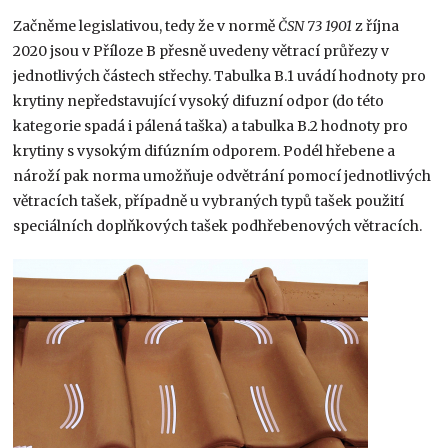
Začněme legislativou, tedy že v normě
ČSN 73 1901
z října
2020 jsou v Příloze B přesně uvedeny větrací průřezy v
jednotlivých částech střechy. Tabulka B.1 uvádí hodnoty pro
krytiny nepředstavující vysoký difuzní odpor (do této
kategorie spadá i pálená taška) a tabulka B.2 hodnoty pro
krytiny s vysokým difúzním odporem. Podél hřebene a
nároží pak norma umožňuje odvětrání pomocí jednotlivých
větracích tašek, případně u vybraných typů tašek použití
speciálních doplňkových tašek podhřebenových větracích.