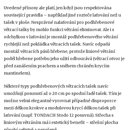
Uvedené přínosy ale platí, jen když jsou respektována
související pravidla – například jiné rozteče laťování než u
tašek v ploše. Nesprávné nalaťování pro podhřebenové
větrací tašky by mohlo funkci větrání eliminovat. Ale i s
odchylkou v laťování je montáž podhřebenového větrání
rychlejší než pokládka větracích tašek. Navíc odpadá
montáž větracích pásů hřebene, protože liniové větrání
podél hřebene potřebu jeho užití odbourává (větrací otvor je
před zanášením prachem a sněhem chráněn krycím
mantinelem).
Některé typy podhřebenových větracích tašek navíc
umožňují posunutí až o 20 cm po spodní řadě tašek. Tím je
možno velmi elegantně vyrovnat případné disproporce
mezi délkou krokve a modulovou krycí délkou tašek při
laťování (např. TONDACH Stodo 12 posuvná). Střecha s
liniovým větráním má i estetický benefit – střešní plocha
působí celistvě a nerušeně.