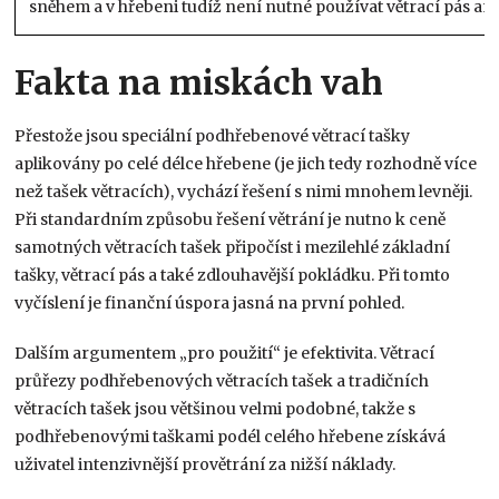
sněhem a v hřebeni tudíž není nutné používat větrací pás ani 
Fakta na miskách vah
Přestože jsou speciální podhřebenové větrací tašky
aplikovány po celé délce hřebene (je jich tedy rozhodně více
než tašek větracích), vychází řešení s nimi mnohem levněji.
Při standardním způsobu řešení větrání je nutno k ceně
samotných větracích tašek připočíst i mezilehlé základní
tašky, větrací pás a také zdlouhavější pokládku. Při tomto
vyčíslení je finanční úspora jasná na první pohled.
Dalším argumentem „pro použití“ je efektivita. Větrací
průřezy podhřebenových větracích tašek a tradičních
větracích tašek jsou většinou velmi podobné, takže s
podhřebenovými taškami podél celého hřebene získává
uživatel intenzivnější provětrání za nižší náklady.