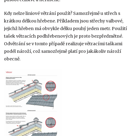
Kdy nelze liniové větrání použít? Samozřejmě u střech s
krátkou délkou hřebene. Příkladem jsou střechy valbové,
jejichž hřeben má obvykle délku pouhý jeden metr. Použití
tašek větracích podhřebenových je proto bezpředmětné.
Odvětrání se v tomto případě realizuje větracími taškami
podél nároží, což samozřejmě platí pro jakákoliv nároží
obecně.