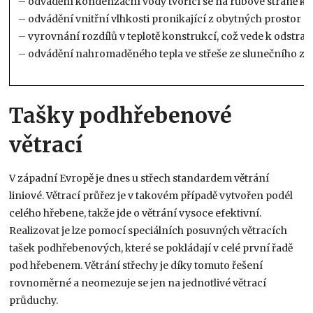
– odvádění kondenzační vody tvořící se na rubové straně kry
– odvádění vnitřní vlhkosti pronikající z obytných prostor (
– vyrovnání rozdílů v teplotě konstrukcí, což vede k odstran
– odvádění nahromaděného tepla ve střeše ze slunečního zář
Tašky podhřebenové
větrací
V západní Evropě je dnes u střech standardem větrání
liniové. Větrací průřez je v takovém případě vytvořen podél
celého hřebene, takže jde o větrání vysoce efektivní.
Realizovat je lze pomocí speciálních posuvných větracích
tašek podhřebenových, které se pokládají v celé první řadě
pod hřebenem. Větrání střechy je díky tomuto řešení
rovnoměrné a neomezuje se jen na jednotlivé větrací
průduchy.