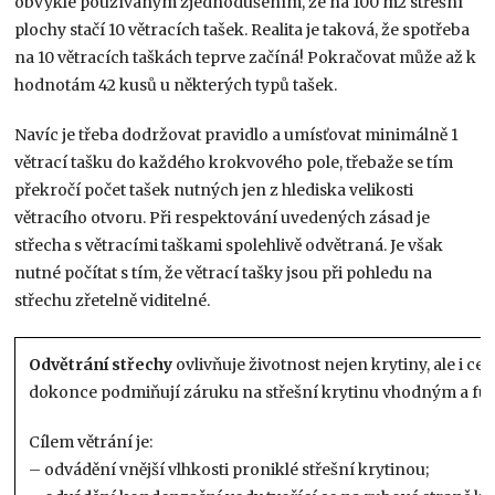
obvykle používaným zjednodušením, že na 100 m2 střešní
plochy stačí 10 větracích tašek. Realita je taková, že spotřeba
na 10 větracích taškách teprve začíná! Pokračovat může až k
hodnotám 42 kusů u některých typů tašek.
Navíc je třeba dodržovat pravidlo a umísťovat minimálně 1
větrací tašku do každého krokvového pole, třebaže se tím
překročí počet tašek nutných jen z hlediska velikosti
větracího otvoru. Při respektování uvedených zásad je
střecha s větracími taškami spolehlivě odvětraná. Je však
nutné počítat s tím, že větrací tašky jsou při pohledu na
střechu zřetelně viditelné.
Odvětrání střechy
ovlivňuje životnost nejen krytiny, ale i ce
dokonce podmiňují záruku na střešní krytinu vhodným a f
Cílem větrání je:
– odvádění vnější vlhkosti proniklé střešní krytinou;