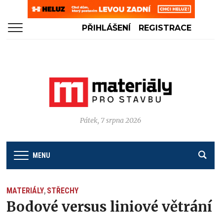
PŘIHLÁŠENÍ
REGISTRACE
Pátek, 7 srpna 2026
MENU
MATERIÁLY
STŘECHY
,
Bodové versus liniové větrání