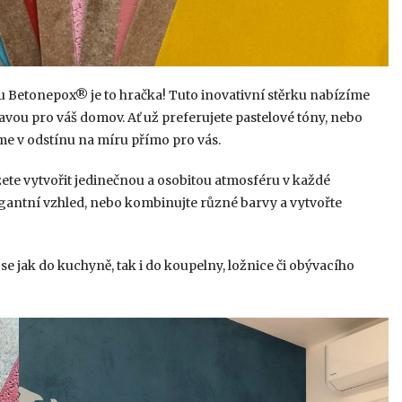
u Betonepox® je to hračka! Tuto inovativní stěrku nabízíme
ravou pro váš domov. Ať už preferujete pastelové tóny, nebo
e v odstínu na míru přímo pro vás.
te vytvořit jedinečnou a osobitou atmosféru v každé
legantní vzhled, nebo kombinujte různé barvy a vytvořte
se jak do kuchyně, tak i do koupelny, ložnice či obývacího