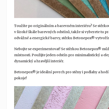
Toužíte po originálním a barevném interiéru? Se stěrko
v široké škále barevných odstínů, takže si vyberete tu p
odvážné a energické barvy, stěrku Betonepox® vytvořím
Nebojte se experimentovat! Se stěrkou Betonepox® může
místnosti. Použijte jeden odstín pro minimalistický a e
dynamický a hravější interiér.
Betonepox® je ideální povrch pro stěny i podlahy a hodí 
pokoje!