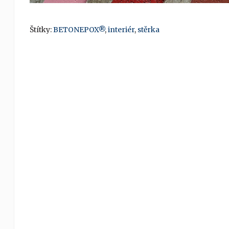
Štítky:
BETONEPOX®
,
interiér
,
stěrka