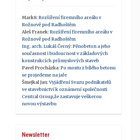
Mark8
:
Rozšíření firemního areálu v
Rožnově pod Radhoštěm
Aleš Franek
:
Rozšíření firemního areálu v
Rožnově pod Radhoštěm
Ing. arch. Lukáš Černý
:
Pěnobeton a jeho
současnost i budoucnost v základových
konstrukcích průmyslových staveb
Pavel Procházka
:
Po mostu z bílého betonu
se projedeme na jaře
Šmejkal Jan
:
Vyjádření Svazu podnikatelů
ve stavebnictví k oznámení společnosti
Central Group,že zastavuje veškerou
novou výstavbu
Newsletter