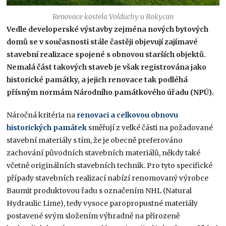
Renovace kostela Volduchy u Rokycan
Vedle developerské výstavby zejména nových bytových
domů se v současnosti stále častěji objevují zajímavé
stavební realizace spojené s obnovou starších objektů.
Nemalá část takových staveb je však registrována jako
historické památky, a jejich renovace tak podléhá
přísným normám Národního památkového úřadu (NPÚ).
Náročná kritéria na
renovaci a celkovou obnovu
historických památek
směřují z velké části na požadované
stavební materiály s tím, že je obecně preferováno
zachování původních stavebních materiálů, někdy také
včetně originálních stavebních technik. Pro tyto specifické
případy stavebních realizací nabízí renomovaný výrobce
Baumit produktovou řadu s označením NHL (Natural
Hydraulic Lime), tedy vysoce paropropustné materiály
postavené svým složením výhradně na přirozeně