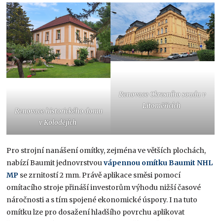
Renovace Okresního soudu v
Litoměřicích
Renovace historického domu
v Kolodějích
Pro strojní nanášení omítky, zejména ve větších plochách,
nabízí Baumit jednovrstvou
vápennou omítku
Baumit NHL
MP
se zrnitostí 2 mm. Právě aplikace směsi pomocí
omítacího stroje přináší investorům výhodu nižší časové
náročnosti a s tím spojené ekonomické úspory. I na tuto
omítku lze pro dosažení hladšího povrchu aplikovat