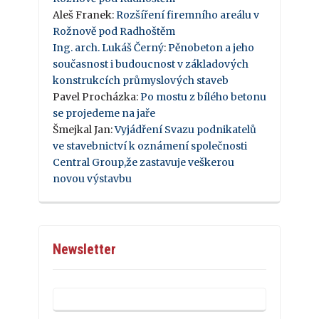
Aleš Franek
:
Rozšíření firemního areálu v
Rožnově pod Radhoštěm
Ing. arch. Lukáš Černý
:
Pěnobeton a jeho
současnost i budoucnost v základových
konstrukcích průmyslových staveb
Pavel Procházka
:
Po mostu z bílého betonu
se projedeme na jaře
Šmejkal Jan
:
Vyjádření Svazu podnikatelů
ve stavebnictví k oznámení společnosti
Central Group,že zastavuje veškerou
novou výstavbu
Newsletter