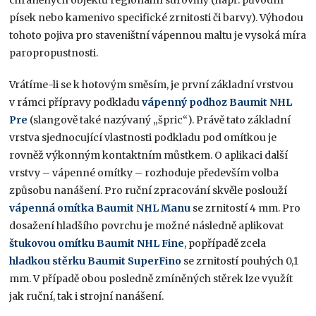
chráněných objektů regionální suroviny (např. původní
písek nebo kamenivo specifické zrnitosti či barvy). Výhodou
tohoto pojiva pro staveništní vápennou maltu je vysoká míra
paropropustnosti.
Vrátíme-li se k hotovým směsím, je první základní vrstvou
v rámci přípravy podkladu
vápenný podhoz
Baumit NHL
Pre
(slangově také nazývaný „špric“). Právě tato základní
vrstva sjednocující vlastnosti podkladu pod omítkou je
rovněž výkonným kontaktním můstkem. O aplikaci další
vrstvy – vápenné omítky – rozhoduje především volba
způsobu nanášení. Pro ruční zpracování skvěle poslouží
vápenná omítka
Baumit NHL Manu
se zrnitostí 4 mm. Pro
dosažení hladšího povrchu je možné následně aplikovat
štukovou omítku
Baumit NHL Fine
, popřípadě zcela
hladkou stěrku
Baumit SuperFino
se zrnitostí pouhých 0,1
mm. V případě obou posledně zmíněných stěrek lze využít
jak ruční, tak i strojní nanášení.