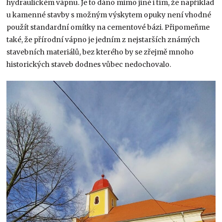
hydraulickém vápnu. Je to dáno mimo jiné i tím, že například
u kamenné stavby s možným výskytem opuky není vhodné
použít standardní omítky na cementové bázi. Připomeňme
také, že přírodní vápno je jedním z nejstarších známých
stavebních materiálů, bez kterého by se zřejmě mnoho
historických staveb dodnes vůbec nedochovalo.