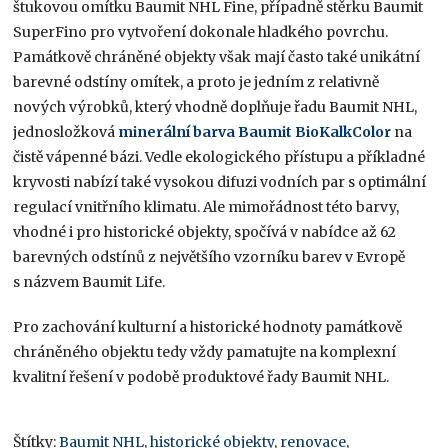
štukovou omítku Baumit NHL Fine, případně stěrku Baumit
SuperFino pro vytvoření dokonale hladkého povrchu.
Památkově chráněné objekty však mají často také unikátní
barevné odstíny omítek, a proto je jedním z relativně
nových výrobků, který vhodně doplňuje řadu Baumit NHL,
jednosložková
minerální barva
Baumit BioKalkColor
na
čistě vápenné bázi. Vedle ekologického přístupu a příkladné
kryvosti nabízí také vysokou difuzi vodních par s optimální
regulací vnitřního klimatu. Ale mimořádnost této barvy,
vhodné i pro historické objekty, spočívá v nabídce až 62
barevných odstínů z největšího vzorníku barev v Evropě
s názvem Baumit Life.
Pro zachování kulturní a historické hodnoty památkově
chráněného objektu tedy vždy pamatujte na komplexní
kvalitní řešení v podobě produktové řady Baumit NHL.
Štítky:
Baumit NHL
,
historické objekty
,
renovace
,