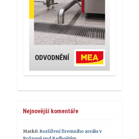
Nejnovější komentáře
Mark8
:
Rozšíření firemního areálu v
Rožnově pod Radhoštěm