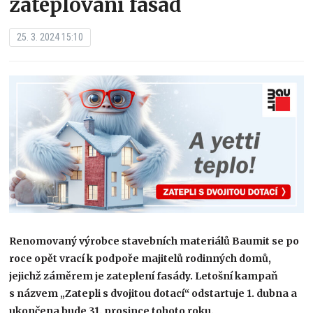
zateplování fasád
25. 3. 2024 15:10
Renomovaný výrobce stavebních materiálů Baumit se po
roce opět vrací k podpoře majitelů rodinných domů,
jejichž záměrem je zateplení fasády. Letošní kampaň
s názvem „Zatepli s dvojitou dotací“ odstartuje 1. dubna a
ukončena bude 31. prosince tohoto roku.