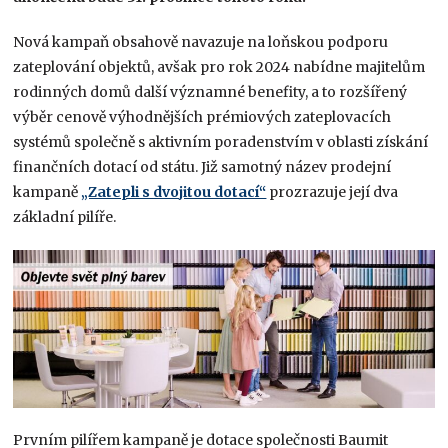
Nová kampaň obsahově navazuje na loňskou podporu
zateplování objektů, avšak pro rok 2024 nabídne majitelům
rodinných domů další významné benefity, a to rozšířený
výběr cenově výhodnějších prémiových zateplovacích
systémů společně s aktivním poradenstvím v oblasti získání
finančních dotací od státu. Již samotný název prodejní
kampaně
„Zatepli s dvojitou dotací“
prozrazuje její dva
základní pilíře.
Prvním pilířem kampaně je dotace společnosti Baumit