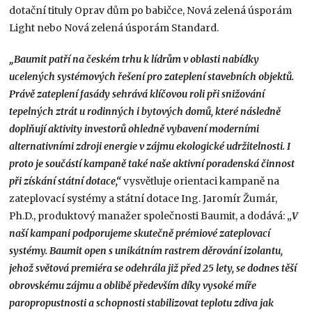
dotační tituly Oprav dům po babičce, Nová zelená úsporám
Light nebo Nová zelená úsporám Standard.
„Baumit patří na českém trhu k lídrům v oblasti nabídky
ucelených systémových řešení pro zateplení stavebních objektů.
Právě zateplení fasády sehrává klíčovou roli při snižování
tepelných ztrát u rodinných i bytových domů, které následně
doplňují aktivity investorů ohledně vybavení moderními
alternativními zdroji energie v zájmu ekologické udržitelnosti. I
proto je součástí kampaně také naše aktivní poradenská činnost
při získání státní dotace,“
vysvětluje orientaci kampaně na
zateplovací systémy a státní dotace Ing. Jaromír Žumár,
Ph.D., produktový manažer společnosti Baumit, a dodává:
„
V
naší kampani podporujeme skutečně prémiové zateplovací
systémy. Baumit open s unikátním rastrem děrování izolantu,
jehož světová premiéra se odehrála již před 25 lety, se dodnes těší
obrovskému zájmu a oblibě především díky vysoké míře
paropropustnosti a schopnosti stabilizovat teplotu zdiva jak