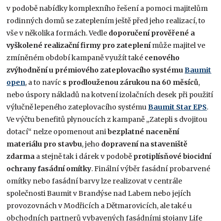
v podobě nabídky komplexního řešení a pomoci majitelům
rodinných domů se zateplením ještě před jeho realizací, to
vše v několika formách. Vedle
doporučení prověřené a
vyškolené realizační firmy pro zateplení
může majitel ve
zmíněném období kampaně využít také
cenového
zvýhodnění u prémiového zateplovacího systému
Baumit
open
, a to navíc
s prodlouženou zárukou na 60 měsíců
,
nebo úspory nákladů na kotvení izolačních desek při použití
výlučně lepeného zateplovacího systému
Baumit Star EPS
.
Ve výčtu benefitů plynoucích z kampaně „Zatepli s dvojitou
dotací“ nelze opomenout ani
bezplatné nacenění
materiálu pro stavbu
, jeho
dopravení na staveniště
zdarma
a stejně tak i dárek v podobě
protiplísňové biocidní
ochrany fasádní omítky
. Finální výběr fasádní probarvené
omítky nebo fasádní barvy lze realizovat v centrále
společnosti Baumit v Brandýse nad Labem nebo jejích
provozovnách v Modřicích a Dětmarovicích, ale také u
obchodních partnerů vybavených fasádními stojany Life