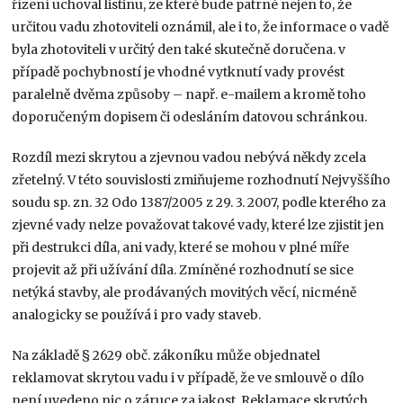
řízení uchoval listinu, ze které bude patrné nejen to, že
určitou vadu zhotoviteli oznámil, ale i to, že informace o vadě
byla zhotoviteli v určitý den také skutečně doručena. v
případě pochybností je vhodné vytknutí vady provést
paralelně dvěma způsoby – např. e-mailem a kromě toho
doporučeným dopisem či odesláním datovou schránkou.
Rozdíl mezi skrytou a zjevnou vadou nebývá někdy zcela
zřetelný. V této souvislosti zmiňujeme rozhodnutí Nejvyššího
soudu sp. zn. 32 Odo 1387/2005 z 29. 3. 2007, podle kterého za
zjevné vady nelze považovat takové vady, které lze zjistit jen
při destrukci díla, ani vady, které se mohou v plné míře
projevit až při užívání díla. Zmíněné rozhodnutí se sice
netýká stavby, ale prodávaných movitých věcí, nicméně
analogicky se používá i pro vady staveb.
Na základě § 2629 obč. zákoníku může objednatel
reklamovat skrytou vadu i v případě, že ve smlouvě o dílo
není uvedeno nic o záruce za jakost. Reklamace skrytých