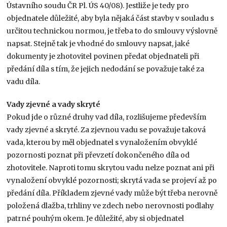
Ústavního soudu ČR Pl. ÚS 40/08). Jestliže je tedy pro
objednatele důležité, aby byla nějaká část stavby v souladu s
určitou technickou normou, je třeba to do smlouvy výslovně
napsat. Stejně tak je vhodné do smlouvy napsat, jaké
dokumenty je zhotovitel povinen předat objednateli při
předání díla s tím, že jejich nedodání se považuje také za
vadu díla.
Vady zjevné a vady skryté
Pokud jde o různé druhy vad díla, rozlišujeme především
vady zjevné a skryté. Za zjevnou vadu se považuje taková
vada, kterou by měl objednatel s vynaložením obvyklé
pozornosti poznat při převzetí dokončeného díla od
zhotovitele. Naproti tomu skrytou vadu nelze poznat ani při
vynaložení obvyklé pozornosti; skrytá vada se projeví až po
předání díla. Příkladem zjevné vady může být třeba nerovně
položená dlažba, trhliny ve zdech nebo nerovnosti podlahy
patrné pouhým okem. Je důležité, aby si objednatel