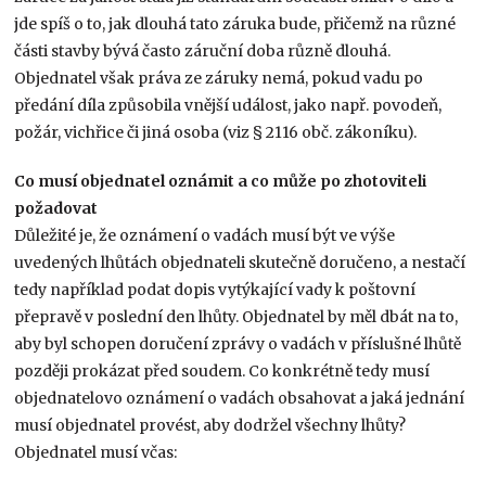
jde spíš o to, jak dlouhá tato záruka bude, přičemž na různé
části stavby bývá často záruční doba různě dlouhá.
Objednatel však práva ze záruky nemá, pokud vadu po
předání díla způsobila vnější událost, jako např. povodeň,
požár, vichřice či jiná osoba (viz § 2116 obč. zákoníku).
Co musí objednatel oznámit a co může po zhotoviteli
požadovat
Důležité je, že oznámení o vadách musí být ve výše
uvedených lhůtách objednateli skutečně doručeno, a nestačí
tedy například podat dopis vytýkající vady k poštovní
přepravě v poslední den lhůty. Objednatel by měl dbát na to,
aby byl schopen doručení zprávy o vadách v příslušné lhůtě
později prokázat před soudem. Co konkrétně tedy musí
objednatelovo oznámení o vadách obsahovat a jaká jednání
musí objednatel provést, aby dodržel všechny lhůty?
Objednatel musí včas: