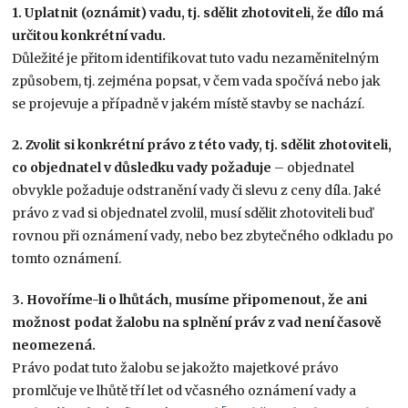
1. Uplatnit (oznámit) vadu, tj. sdělit zhotoviteli, že dílo má
určitou konkrétní vadu.
Důležité je přitom identifikovat tuto vadu nezaměnitelným
způsobem, tj. zejména popsat, v čem vada spočívá nebo jak
se projevuje a případně v jakém místě stavby se nachází.
2. Zvolit si konkrétní právo z této vady, tj. sdělit zhotoviteli,
co objednatel v důsledku vady požaduje
– objednatel
obvykle požaduje odstranění vady či slevu z ceny díla. Jaké
právo z vad si objednatel zvolil, musí sdělit zhotoviteli buď
rovnou při oznámení vady, nebo bez zbytečného odkladu po
tomto oznámení.
3. Hovoříme-li o lhůtách, musíme připomenout, že ani
možnost podat žalobu na splnění práv z vad není časově
neomezená.
Právo podat tuto žalobu se jakožto majetkové právo
promlčuje ve lhůtě tří let od včasného oznámení vady a