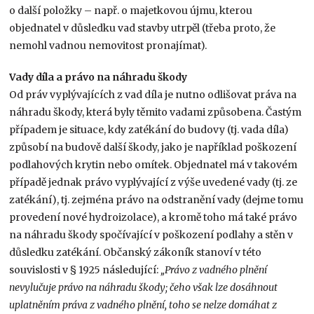
o další položky – např. o majetkovou újmu, kterou
objednatel v důsledku vad stavby utrpěl (třeba proto, že
nemohl vadnou nemovitost pronajímat).
Vady díla a právo na náhradu škody
Od práv vyplývajících z vad díla je nutno odlišovat práva na
náhradu škody, která byly těmito vadami způsobena. Častým
případem je situace, kdy zatékání do budovy (tj. vada díla)
způsobí na budově další škody, jako je například poškození
podlahových krytin nebo omítek. Objednatel má v takovém
případě jednak právo vyplývající z výše uvedené vady (tj. ze
zatékání), tj. zejména právo na odstranění vady (dejme tomu
provedení nové hydroizolace), a kromě toho má také právo
na náhradu škody spočívající v poškození podlahy a stěn v
důsledku zatékání. Občanský zákoník stanoví v této
souvislosti v § 1925 následující:
„Právo z vadného plnění
nevylučuje právo na náhradu škody; čeho však lze dosáhnout
uplatněním práva z vadného plnění, toho se nelze domáhat z