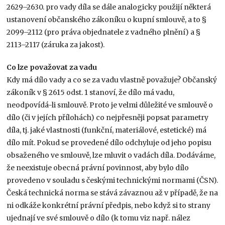
2629–2630. pro vady díla se dále analogicky použijí některá
ustanovení občanského zákoníku o kupní smlouvě, a to §
2099–2112 (pro práva objednatele z vadného plnění) a §
2113–2117 (záruka za jakost).
Co lze považovat za vadu
Kdy má dílo vady a co se za vadu vlastně považuje? Občanský
zákoník v § 2615 odst. 1 stanoví, že dílo má vadu,
neodpovídá-li smlouvě. Proto je velmi důležité ve smlouvě o
dílo (či v jejích přílohách) co nejpřesněji popsat parametry
díla, tj. jaké vlastnosti (funkční, materiálové, estetické) má
dílo mít. Pokud se provedené dílo odchyluje od jeho popisu
obsaženého ve smlouvě, lze mluvit o vadách díla. Dodáváme,
že neexistuje obecná právní povinnost, aby bylo dílo
provedeno v souladu s českými technickými normami (ČSN).
Česká technická norma se stává závaznou až v případě, že na
ni odkáže konkrétní právní předpis, nebo když si to strany
ujednají ve své smlouvě o dílo (k tomu viz např. nález