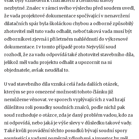
však byly vzhledem k charakteru a členitosti stavby
nezbytné. Znalec v rámci svého výslechu před soudem uvedl,
že vada projektové dokumentace spočívající v nenavržení
dilatačních spár byla školáckou chybou a odborně způsobilý
zhotovitel měl tuto vadu odhalit, neboť taková vada musí být
odborníkovi zjevná i při letmém nahlédnutí do výkresové
dokumentace. I v tomto případě proto Nejvyšší soud
rozhodl, že za vadu odpovídá také zhotovitel stavebního díla,
jelikož měl vadu projektu odhalit a upozornit na ni
objednatele, avšak neudělal to.
U vad stavebního díla vzniká celá řada dalších otázek,
kterým se pro omezené možnosti tohoto článku již
nemůžeme věnovat. ve sporech vyplývajících z vad hrají
důležitou roli posudky soudních znalců, podle nichž pak
soud rozhoduje o otázce, zda je daný problém vadou, kdo za
ni odpovídá, nebo jaká je výše slevy v důsledku takové vady.
Také kvůli provádění těchto posudků bývají soudní spory
související s vadami poměrně zdlouhavé a investor by měl