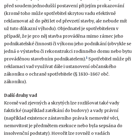
před soudem jednodušší postavení při jejím prokazování
(kromě toho může spotřebitel skrytou vadu efektivně
reklamovat až do pěti let od převzetí stavby, ale nebude mít
už tuto důkazní výhodu). Objednatel je spotřebitelem v
případě, že je pro něj stavba prováděna mimo rámec jeho
podnikatelské činnosti či výkonu jeho podnikání (obvykle se
jedná o výstavbu či rekonstrukci rodinného domu nebo bytu
1
prováděnou stavebním podnikatelem).
Spotřebitel může při
reklamaci vad využívat dále i ustanovení občanského
zákoníku o ochraně spotřebitele (§ 1810–1867 obč.
zákoníku).
Další druhy vad
Kromě vad zjevných a skrytých lze rozlišovat také vady
faktické (například zatékání do budovy) a vady právní
(například existence zástavního práva k nemovité věci,
nemovitost je předmětem exekuce nebo byla sepsána do
insolvenční podstaty). Hovořit lze rovněž o vadách