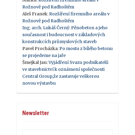
Mark8
:
Rozšíření firemního areálu v
Rožnově pod Radhoštěm
Aleš Franek
:
Rozšíření firemního areálu v
Rožnově pod Radhoštěm
Ing. arch. Lukáš Černý
:
Pěnobeton a jeho
současnost i budoucnost v základových
konstrukcích průmyslových staveb
Pavel Procházka
:
Po mostu z bílého betonu
se projedeme na jaře
Šmejkal Jan
:
Vyjádření Svazu podnikatelů
ve stavebnictví k oznámení společnosti
Central Group,že zastavuje veškerou
novou výstavbu
Newsletter