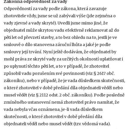
Zákonná odpovědnost za vady
Odpovědností za vady podle zákona, která zavazuje
zhotovitele vždy, jsme se už zabývali výše (jde zejména o
vady zjevné a vady skryté). Uvedli jsme mimo jiné, že
objednatel může skrytou vadu efektivně reklamovat až do
pěti let od převzetí stavby, a to bez ohledu na to, jestli je ve
smlouvě o dílo stanovena záruční lhůta a jaké je podle
smlouvy její trvání. Nyní ještě dodávám, že objednatel by
mohl práva ze skryté vady za určitých okolností uplatňovat i
po uplynutí těchto pěti let, a to v případě, že zhotovitel
způsobil vadu porušením své povinnosti (viz § 2617 obč.
zákoníku), nebo v případě, že je vada důsledkem skutečnosti,
o které zhotovitel v době předání díla objednateli věděl nebo
musel vědět (viz § 2112 odst. 2 obč. zákoníku). Podle posledně
zmíněného ustanovení nemá zhotovitel právo namítat, že
vada nebyla včas oznámena, je-li vada důsledkem
skutečnosti, o které zhotovitel v době předání díla
objednateli věděl nebo musel vědět (tzv. vědomá vada).