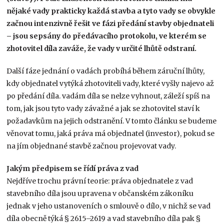
nějaké vady prakticky každá stavba a tyto vady se obvykle
začnou intenzivně řešit ve fázi předání stavby objednateli
– jsou sepsány do předávacího protokolu, ve kterém se
zhotovitel díla zaváže, že vady v určité lhůtě odstraní.
Další fáze jednání o vadách probíhá během záruční lhůty,
kdy objednatel vytýká zhotoviteli vady, které vyšly najevo až
po předání díla. vadám díla se nelze vyhnout, záleží spíš na
tom, jak jsou tyto vady závažné a jak se zhotovitel staví k
požadavkům na jejich odstranění. V tomto článku se budeme
věnovat tomu, jaká práva má objednatel (investor), pokud se
na jím objednané stavbě začnou projevovat vady.
Jakým předpisem se řídí práva z vad
Nejdříve trochu právní teorie: práva objednatele z vad
stavebního díla jsou upravena v občanském zákoníku
jednak v jeho ustanoveních o smlouvě o dílo, v nichž se vad
díla obecně týká § 2615–2619 a vad stavebního díla pak §