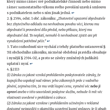
který mimo rámec své podnikatelské činnosti nebo mimo
rámec samostatného výkonu svého povolání uzavírá smlouvu
s podnikatelem nebo s ním jinak jedná.
↩︎
§ 2594, odst. 1 obč. zákoníku:
„Zhotovitel upozorní objednatele
bez zbytečného odkladu na nevhodnou povahu věci, kterou mu
objednatel k provedení díla předal, nebo příkazu, který mu
objednatel dal. To neplatí, nemohl-li nevhodnost zjistit ani při
vynaložení potřebné péče.“
↩︎
Tato rozhodnutí sice vychází z tehdy platného ustanovení §
551 obchodního zákoníku, nicméně obdobná pravidla obsahuje
i nynější § 2594 OZ, a proto se závěry zmíněných judikátů
uplatní i nyní.
↩︎
§2113
(1) Záruka za jakost vzniká prohlášením poskytovatele záruky, že
kupujícího uspokojí nad rámec jeho zákonných práv z vadného
plnění, zejména tím, že mu vrátí kupní cenu, vymění věc
nebo ji
opraví
anebo v této souvislosti poskytne službu, nebude-li mít věc
vlastnosti uvedené v prohlášení o záruce.
(2) Záruka za jakost vznikne i prohlášením učiněným v reklamě
dostupné nejpozději v okamžiku uzavření kupní smlouvy. Je-li obsah