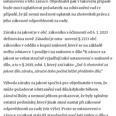
ustanovení o této záruce. Objednatel pak v takovém případě
bude moci uplatňovat požadavek na odstranění vad i v
případě, že již nemá možnost uplatnit na zhotoviteli práva z
jeho zákonné odpovědnosti za vady.
Záruka za jakost je v obč. zákoníku s účinností od 6. 1. 2023
definována nově. Zásadní je usta- novení § 2113 obč.
zákoníku v oddílu o kupní smlouvě, které se na základě
4
svého odstavce 3 použije i na smlouvu o dílo.
K záruce za
jakost se velmi stručně vyjadřují také ustanovení o smlouvě o
dílo, a to v § 2619, odst. 1, který zní takto:
„Dal-li zhotovitel za
jakost díla záruku, záruční doba počíná běžet předáním díla.“
Výhoda záruky za jakost spočívá pro objednatele v tom, že
může požadovat odstranění vad díla kdykoliv během
záruční lhůty a nemusí přitom prokazovat, že byly splněny
ostatní podmínky, které jinak musí nastat při zákonné
odpovědnosti za vady (viz výše). Proto se ustanovení o
záruce za jakost stala již standardní součástí smluv o dílo a