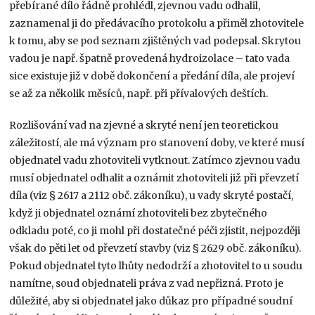
přebírané dílo řádně prohlédl, zjevnou vadu odhalil,
zaznamenal ji do předávacího protokolu a přiměl zhotovitele
k tomu, aby se pod seznam zjištěných vad podepsal. Skrytou
vadou je např. špatně provedená hydroizolace – tato vada
sice existuje již v době dokončení a předání díla, ale projeví
se až za několik měsíců, např. při přívalových deštích.
Rozlišování vad na zjevné a skryté není jen teoretickou
záležitostí, ale má význam pro stanovení doby, ve které musí
objednatel vadu zhotoviteli vytknout. Zatímco zjevnou vadu
musí objednatel odhalit a oznámit zhotoviteli již při převzetí
díla (viz § 2617 a 2112 obč. zákoníku), u vady skryté postačí,
když ji objednatel oznámí zhotoviteli bez zbytečného
odkladu poté, co ji mohl při dostatečné péči zjistit, nejpozději
však do pěti let od převzetí stavby (viz § 2629 obč. zákoníku).
Pokud objednatel tyto lhůty nedodrží a zhotovitel to u soudu
namítne, soud objednateli práva z vad nepřizná. Proto je
důležité, aby si objednatel jako důkaz pro případné soudní