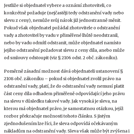
Jestliže si objednatel vybere a oznámí zhotoviteli, co
konkrétně požaduje (nejčastěji tedy odstranění vady nebo
slevu z ceny), nemůže svůj nárok již jednostranně měnit.
Pokud však objednatel požádal zhotovitele o odstranění
vady a zhotovitel by vadu v přiměřené lhůtě neodstranil,
nebo by vadu odmítl odstranit, může objednatel namísto
jejího odstranění požadovat slevu z ceny díla, anebo může
od smlouvy odstoupit (viz § 2106 odst. 2 obč. zákoníku).
Poměrně zásadní možnost dává objednateli ustanovení §
2108 obč. zákoníku – pokud si objednatel zvolil právo na
odstranění vady, platí, že do odstranění vady nemusí platit
část ceny díla odhadem přiměřeně odpovídající jeho právu
na slevu v důsledku takové vady. Jak vysoká je sleva, na
kterou má objednatel právo, je samostatnou otázkou, jejíž
rozbor překračuje možnosti tohoto článku. S jistým
zjednodušením lze říci, že sleva odpovídá očekávaným
nákladům na odstranění vady. Sleva však může být zvýšena i