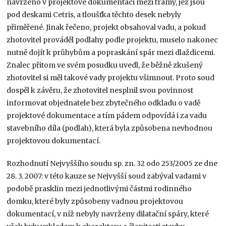
navrženo v projektové dokumentaci mezi trámy, jež jsou
pod deskami Cetris, a tloušťka těchto desek nebyly
přiměřené. Jinak řečeno, projekt obsahoval vadu, a pokud
zhotovitel prováděl podlahy podle projektu, muselo nakonec
nutně dojít k průhybům a popraskání spár mezi dlaždicemi.
Znalec přitom ve svém posudku uvedl, že běžně zkušený
zhotovitel si měl takové vady projektu všimnout. Proto soud
dospěl k závěru, že zhotovitel nesplnil svou povinnost
informovat objednatele bez zbytečného odkladu o vadě
projektové dokumentace a tím pádem odpovídá i za vadu
stavebního díla (podlah), která byla způsobena nevhodnou
projektovou dokumentací.
Rozhodnutí Nejvyššího soudu sp. zn. 32 odo 253/2005 ze dne
28. 3. 2007: v této kauze se Nejvyšší soud zabýval vadami v
podobě prasklin mezi jednotlivými částmi rodinného
domku, které byly způsobeny vadnou projektovou
dokumentací, v níž nebyly navrženy dilatační spáry, které