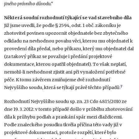
jiného právního důvodu.“
Některá soudní rozhodnutí týkající se vad stavebního díla
Již jsme uvedli, že podle § 2594, odst. 1 obč. zákoníku je
zhotovitel povinen upozornit objednatele bez zbytečného
odkladu na nevhodnou povahu věci, kterou mu objednatel k
provedení díla předal, nebo příkazu, který mu objednatel dal
(za takový příkaz se považuje i předání projektové
dokumentace, kterou opatřil objednatel). To však neplatí,
nemohl-li nevhodnost zjistit ani při vynaložení potřebné
péče. K tomu závěrem zmiňujeme dvě rozhodnutí
7
Nejvyššího soudu, která se týkají právě těchto případů:
Rozhodnutí Nejvyššího soudu sp. zn. 23 Cdo 4815/2010 ze
dne 19. 3. 2012: v tomto případě došlo v průběhu zhotovování
díla k průhybu podlah a praskání spár mezi dlaždicemi.
Podle znaleckého posudku tkvěla příčina této vady již v
projektové dokumentaci, protože rozpětí, které bylo