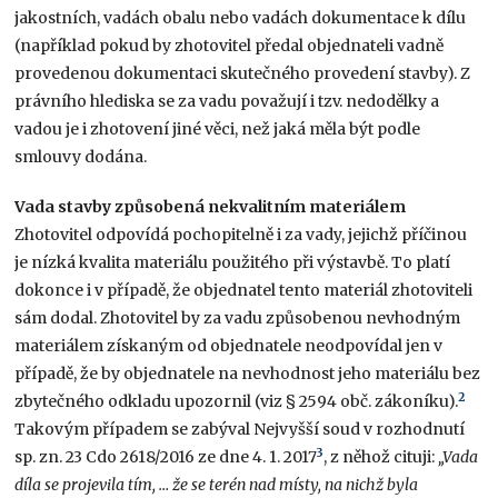
jakostních, vadách obalu nebo vadách dokumentace k dílu
(například pokud by zhotovitel předal objednateli vadně
provedenou dokumentaci skutečného provedení stavby). Z
právního hlediska se za vadu považují i tzv. nedodělky a
vadou je i zhotovení jiné věci, než jaká měla být podle
smlouvy dodána.
Vada stavby způsobená nekvalitním materiálem
Zhotovitel odpovídá pochopitelně i za vady, jejichž příčinou
je nízká kvalita materiálu použitého při výstavbě. To platí
dokonce i v případě, že objednatel tento materiál zhotoviteli
sám dodal. Zhotovitel by za vadu způsobenou nevhodným
materiálem získaným od objednatele neodpovídal jen v
případě, že by objednatele na nevhodnost jeho materiálu bez
2
zbytečného odkladu upozornil (viz § 2594 obč. zákoníku).
Takovým případem se zabýval Nejvyšší soud v rozhodnutí
3
sp. zn. 23 Cdo 2618/2016 ze dne 4. 1. 2017
, z něhož cituji:
„Vada
díla se projevila tím, … že se terén nad místy, na nichž byla