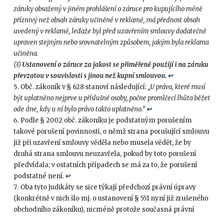
záruky obsažený v jiném prohlášení o záruce pro kupujícího méně
příznivý než obsah záruky učiněné v reklamě, má přednost obsah
uvedený v reklamě, ledaže byl před uzavřením smlouvy dodatečně
upraven stejným nebo srovnatelným způsobem, jakým byla reklama
učiněna.
(3)
Ustanovení o záruce za jakost se přiměřeně použijí i na záruku
převzatou v souvislosti s jinou než kupní smlouvou.
↩︎
Obč. zákoník v § 628 stanoví následující:
„U práva, které musí
být uplatněno nejprve u příslušné osoby, počne promlčecí lhůta běžet
ode dne, kdy u ní bylo právo takto uplatněno.“
↩︎
Podle § 2002 obč. zákoníku je podstatným porušením
takové porušení povinnosti, o němž strana porušující smlouvu
již při uzavření smlouvy věděla nebo musela vědět, že by
druhá strana smlouvu neuzavřela, pokud by toto porušení
předvídala; v ostatních případech se má za to, že porušení
podstatné není.
↩︎
Oba tyto judikáty se sice týkají předchozí právní úpravy
(konkrétně v nich šlo mj. o ustanovení § 551 nyní již zrušeného
obchodního zákoníku), nicméně protože současná právní