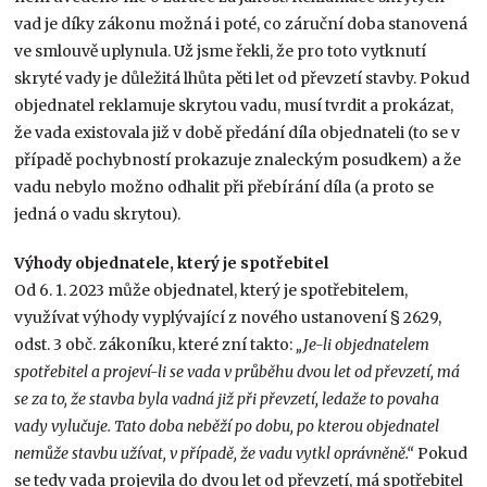
vad je díky zákonu možná i poté, co záruční doba stanovená
ve smlouvě uplynula. Už jsme řekli, že pro toto vytknutí
skryté vady je důležitá lhůta pěti let od převzetí stavby. Pokud
objednatel reklamuje skrytou vadu, musí tvrdit a prokázat,
že vada existovala již v době předání díla objednateli (to se v
případě pochybností prokazuje znaleckým posudkem) a že
vadu nebylo možno odhalit při přebírání díla (a proto se
jedná o vadu skrytou).
Výhody objednatele, který je spotřebitel
Od 6. 1. 2023 může objednatel, který je spotřebitelem,
využívat výhody vyplývající z nového ustanovení § 2629,
odst. 3 obč. zákoníku, které zní takto:
„Je-li objednatelem
spotřebitel a projeví-li se vada v průběhu dvou let od převzetí, má
se za to, že stavba byla vadná již při převzetí, ledaže to povaha
vady vylučuje. Tato doba neběží po dobu, po kterou objednatel
nemůže stavbu užívat, v případě, že vadu vytkl oprávněně.“
Pokud
se tedy vada projevila do dvou let od převzetí, má spotřebitel