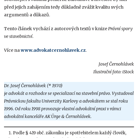
před jejich zahájením tedy důkladně zvážit kvalitu svých
argumentů a důkazů.
Tento článek vychází z autorových textů v knize
Právní spory
ve stavebnictví
.
Více na
www.advokatcernohlavek.cz
.
Josef Černohlávek
Ilustrační foto: iStock
Dr. Josef Černohlávek (* 1970)
je advokát a rozhodce se specializací na stavební právo. Vystudoval
Právnickou fakultu Univerzity Karlovy a advokátem se stal roku
1996. Od roku 1998 provozuje vlastní advokátní praxi v rámci
advokátní kanceláře AK Ürge & Černohlávek.
Podle § 419 obč. zákoníku je spotřebitelem každý člověk,