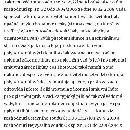
Takovou vědomou vadou se Nejvyšší soud zabýval ve svém
rozhodnutí sp. zn. 32 Odo 1604/2006 ze dne 10. 12. 2008: vada
spočívala v tom, že zhotovitel namontoval do světlíků haly
opačně polykarbonátové desky (strana desek, na které byl
UV filtr, byla orientována dovnitř haly, místo aby byla
orientována ven). Kvůli působení slunce na nechráněnou
stranu desek pak došlo k popraskání a zabarvení
polykarbonátových tabulí, avšak vada se projevila až po
uplynutí zákonné lhůty pro uplatnění vad (5 let) i po uplynutí
smluvní záruční lhůty, což zhotovitel také namítl. Soud
nakonec dospěl k závěru, že zhotovitel musel vědět o tom, že
polykarbonátové desky montuje opačně, a proto za vadu
odpovídá i přesto, že již uplynula zákonná i smluvní lhůta
pro uplatnění práv z vad. Za typický příklad takové vědomé
vady, která umožňuje uplatnění objednatelových práv i po
uplynutí lhůt, jsou označovány nedodělky – k tomu viz
rozhodnutí Ústavního soudu Čr I. ÚS 1052/10 z 29. 9. 2010 a
rozhodnutí Nejvyššího soudu ČR sp. zn. 32 Cdo 2290/2014 z