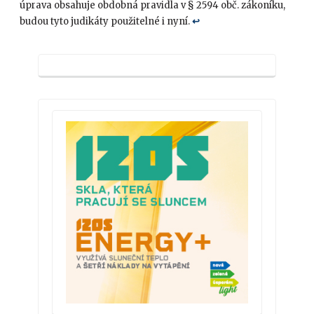
úprava obsahuje obdobná pravidla v § 2594 obč. zákoníku,
budou tyto judikáty použitelné i nyní.
↩︎