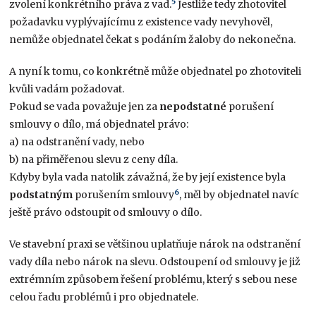
5
zvolení konkrétního práva z vad.
Jestliže tedy zhotovitel
požadavku vyplývajícímu z existence vady nevyhověl,
nemůže objednatel čekat s podáním žaloby do nekonečna.
A nyní k tomu, co konkrétně může objednatel po zhotoviteli
kvůli vadám požadovat.
Pokud se vada považuje jen za
nepodstatné
porušení
smlouvy o dílo, má objednatel právo:
a) na odstranění vady, nebo
b) na přiměřenou slevu z ceny díla.
Kdyby byla vada natolik závažná, že by její existence byla
6
podstatným
porušením smlouvy
, měl by objednatel navíc
ještě právo odstoupit od smlouvy o dílo.
Ve stavební praxi se většinou uplatňuje nárok na odstranění
vady díla nebo nárok na slevu. Odstoupení od smlouvy je již
extrémním způsobem řešení problému, který s sebou nese
celou řadu problémů i pro objednatele.