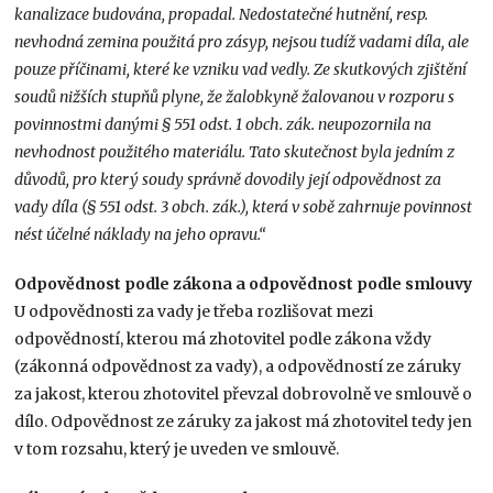
kanalizace budována, propadal. Nedostatečné hutnění, resp.
nevhodná zemina použitá pro zásyp, nejsou tudíž vadami díla, ale
pouze příčinami, které ke vzniku vad vedly. Ze skutkových zjištění
soudů nižších stupňů plyne, že žalobkyně žalovanou v rozporu s
povinnostmi danými § 551 odst. 1 obch. zák. neupozornila na
nevhodnost použitého materiálu. Tato skutečnost byla jedním z
důvodů, pro který soudy správně dovodily její odpovědnost za
vady díla (§ 551 odst. 3 obch. zák.), která v sobě zahrnuje povinnost
nést účelné náklady na jeho opravu.“
Odpovědnost podle zákona a odpovědnost podle smlouvy
U odpovědnosti za vady je třeba rozlišovat mezi
odpovědností, kterou má zhotovitel podle zákona vždy
(zákonná odpovědnost za vady), a odpovědností ze záruky
za jakost, kterou zhotovitel převzal dobrovolně ve smlouvě o
dílo. Odpovědnost ze záruky za jakost má zhotovitel tedy jen
v tom rozsahu, který je uveden ve smlouvě.