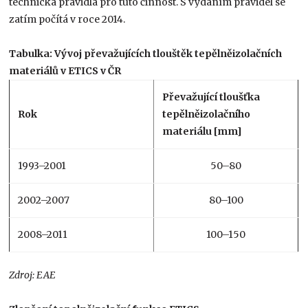
technická pravidla pro tuto činnost. S vydáním pravidel se
zatím počítá v roce 2014.
Tabulka: Vývoj převažujících tlouštěk tepělněizolačních
materiálů v ETICS v ČR
Převažující tloušťka
Rok
tepělněizolačního
materiálu [mm]
1993–2001
50–80
2002–2007
80–100
2008–2011
100–150
Zdroj: EAE