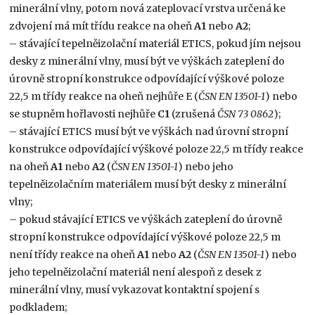
minerální vlny, potom nová zateplovací vrstva určená ke
zdvojení má mít třídu reakce na oheň
A1
nebo
A2
;
– stávající tepelněizolační materiál ETICS, pokud jím nejsou
desky z minerální vlny, musí být ve výškách zateplení do
úrovně stropní konstrukce odpovídající výškové poloze
22,5 m třídy reakce na oheň nejhůře E (
ČSN EN 13501-1
) nebo
se stupněm hořlavosti nejhůře
C1
(zrušená
ČSN 73 0862
);
– stávající ETICS musí být ve výškách nad úrovní stropní
konstrukce odpovídající výškové poloze 22,5 m třídy reakce
na oheň
A1
nebo
A2
(
ČSN EN 13501-1
) nebo jeho
tepelněizolačním materiálem musí být desky z minerální
vlny;
– pokud stávající ETICS ve výškách zateplení do úrovně
stropní konstrukce odpovídající výškové poloze 22,5 m
není třídy reakce na oheň
A1
nebo
A2
(
ČSN EN 13501-1
) nebo
jeho tepelněizolační materiál není alespoň z desek z
minerální vlny, musí vykazovat kontaktní spojení s
podkladem;