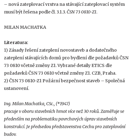
– nová zateplovací vrstva na stávající zateplovací systém
musí být řešena podle čl. 3.1.3.
ČSN 73 0810-Z1
.
MILAN MACHATKA
Literatura:
1) Zásady řešení zateplení novostaveb a dodatečného
zateplení stávajících domů pro bydlení dle požadavků ČSN
73 0810 včetně změny Z1. Vybrané detaily ETICS dle
požadavků ČSN 73 0810 včetně změny Z1. CZB, Praha.
2) ČSN 73 0810-Z1 Požární bezpečnost staveb – Společná
ustanovení.
Ing. Milan Machatka, CSc., (*1947)
pracuje v oboru stavebních hmot více než 30 roků. Zaměřuje se
především na problematiku povrchových úprav stavebních
konstrukcí. Je předsedou představenstva Cechu pro zateplování
budov.