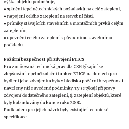
výška objektu podmiňuje,
● splnění tepelnětechnických požadavků na celé zateplení,
● napojení celého zateplení na stavební části,
● průniky stávajících stavebních a montážních prvků celým
zateplením,
● upevnění celého zateplení k původnímu stavebnímu
podkladu.
Požární bezpečnost při zdvojení ETICS
Pro zmiňovaná technická pravidla CZB týkající se
zlepšování tepelněizolační funkce ETICS na domech pro
bydlení jeho zdvojením byly z hlediska požární bezpečnosti
navrženy níže uvedené podmínky. Ty se týkají přípravy
zdvojení dodatečného zateplení, tj. zateplení objektů, které
byly kolaudovány do konce roku 2000.
Podkladem pro jejich návrh byly existující technické
specifikace.