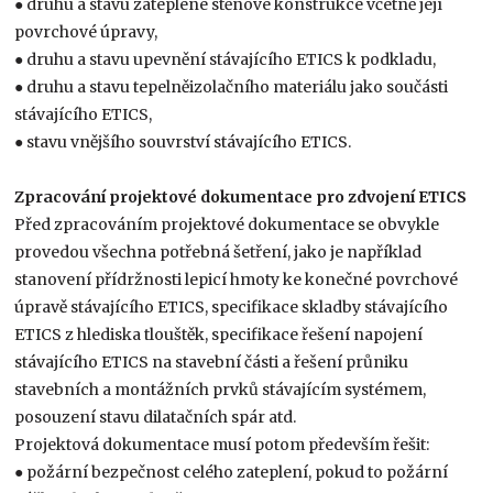
● druhu a stavu zateplené stěnové konstrukce včetně její
povrchové úpravy,
● druhu a stavu upevnění stávajícího ETICS k podkladu,
● druhu a stavu tepelněizolačního materiálu jako součásti
stávajícího ETICS,
● stavu vnějšího souvrství stávajícího ETICS.
Zpracování projektové dokumentace pro zdvojení ETICS
Před zpracováním projektové dokumentace se obvykle
provedou všechna potřebná šetření, jako je například
stanovení přídržnosti lepicí hmoty ke konečné povrchové
úpravě stávajícího ETICS, specifikace skladby stávajícího
ETICS z hlediska tlouštěk, specifikace řešení napojení
stávajícího ETICS na stavební části a řešení průniku
stavebních a montážních prvků stávajícím systémem,
posouzení stavu dilatačních spár atd.
Projektová dokumentace musí potom především řešit:
● požární bezpečnost celého zateplení, pokud to požární