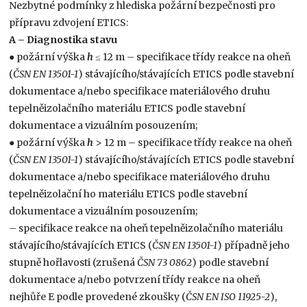
Nezbytné podmínky z hlediska požární bezpečnosti pro
přípravu zdvojení ETICS:
A – Diagnostika stavu
● požární výška
h
≤ 12 m – specifikace třídy reakce na oheň
(
ČSN EN 13501-1
) stávajícího/stávajících ETICS podle stavební
dokumentace a/nebo specifikace materiálového druhu
tepelněizolačního materiálu ETICS podle stavební
dokumentace a vizuálním posouzením;
● požární výška
h
> 12 m – specifikace třídy reakce na oheň
(
ČSN EN 13501-1
) stávajícího/stávajících ETICS podle stavební
dokumentace a/nebo specifikace materiálového druhu
tepelněizolační ho materiálu ETICS podle stavební
dokumentace a vizuálním posouzením;
– specifikace reakce na oheň tepelněizolačního materiálu
stávajícího/stávajících ETICS (
ČSN EN 13501-1
) případně jeho
stupně hořlavosti (zrušená
ČSN 73 0862
) podle stavební
dokumentace a/nebo potvrzení třídy reakce na oheň
nejhůře E podle provedené zkoušky (
ČSN EN ISO 11925-2
),