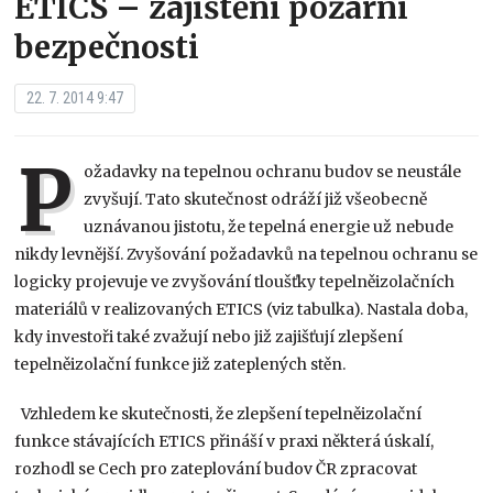
ETICS – zajištění požární
bezpečnosti
22. 7. 2014 9:47
P
ožadavky na tepelnou ochranu budov se neustále
zvyšují. Tato skutečnost odráží již všeobecně
uznávanou jistotu, že tepelná energie už nebude
nikdy levnější. Zvyšování požadavků na tepelnou ochranu se
logicky projevuje ve zvyšování tloušťky tepelněizolačních
materiálů v realizovaných ETICS (viz tabulka). Nastala doba,
kdy investoři také zvažují nebo již zajišťují zlepšení
tepelněizolační funkce již zateplených stěn.
Vzhledem ke skutečnosti, že zlepšení tepelněizolační
funkce stávajících ETICS přináší v praxi některá úskalí,
rozhodl se Cech pro zateplování budov ČR zpracovat