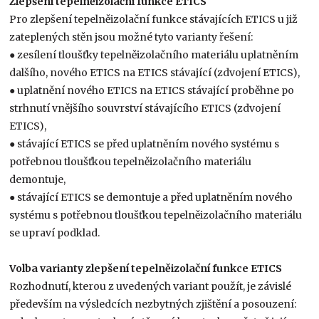
Zlepšení tepelněizolační funkce ETICS
Pro zlepšení tepelněizolační funkce stávajících ETICS u již
zateplených stěn jsou možné tyto varianty řešení:
● zesílení tloušťky tepelněizolačního materiálu uplatněním
dalšího, nového ETICS na ETICS stávající (zdvojení ETICS),
● uplatnění nového ETICS na ETICS stávající proběhne po
strhnutí vnějšího souvrství stávajícího ETICS (zdvojení
ETICS),
● stávající ETICS se před uplatněním nového systému s
potřebnou tloušťkou tepelněizolačního materiálu
demontuje,
● stávající ETICS se demontuje a před uplatněním nového
systému s potřebnou tloušťkou tepelněizolačního materiálu
se upraví podklad.
Volba varianty zlepšení tepelněizolační funkce ETICS
Rozhodnutí, kterou z uvedených variant použít, je závislé
především na výsledcích nezbytných zjištění a posouzení: