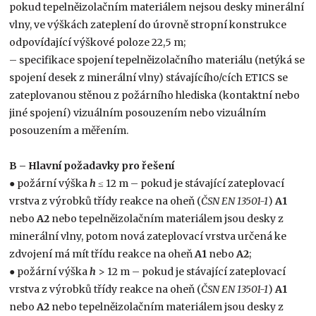
pokud tepelněizolačním materiálem nejsou desky minerální
vlny, ve výškách zateplení do úrovně stropní konstrukce
odpovídající výškové poloze 22,5 m;
– specifikace spojení tepelněizolačního materiálu (netýká se
spojení desek z minerální vlny) stávajícího/cích ETICS se
zateplovanou stěnou z požárního hlediska (kontaktní nebo
jiné spojení) vizuálním posouzením nebo vizuálním
posouzením a měřením.
B – Hlavní požadavky pro řešení
● požární výška
h
≤ 12 m – pokud je stávající zateplovací
vrstva z výrobků třídy reakce na oheň (
ČSN EN 13501-1
)
A1
nebo
A2
nebo tepelněizolačním materiálem jsou desky z
minerální vlny, potom nová zateplovací vrstva určená ke
zdvojení má mít třídu reakce na oheň
A1
nebo
A2
;
● požární výška
h
> 12 m – pokud je stávající zateplovací
vrstva z výrobků třídy reakce na oheň (
ČSN EN 13501-1
)
A1
nebo
A2
nebo tepelněizolačním materiálem jsou desky z